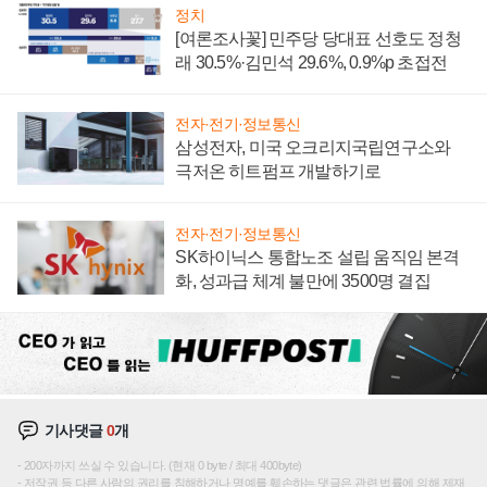
정치
[여론조사꽃] 민주당 당대표 선호도 정청
래 30.5%·김민석 29.6%, 0.9%p 초접전
전자·전기·정보통신
삼성전자, 미국 오크리지국립연구소와
극저온 히트펌프 개발하기로
전자·전기·정보통신
SK하이닉스 통합노조 설립 움직임 본격
화, 성과급 체계 불만에 3500명 결집
기사댓글
0
개
200자까지 쓰실 수 있습니다. (현재 0 byte / 최대 400byte)
저작권 등 다른 사람의 권리를 침해하거나 명예를 훼손하는 댓글은 관련 법률에 의해 제재