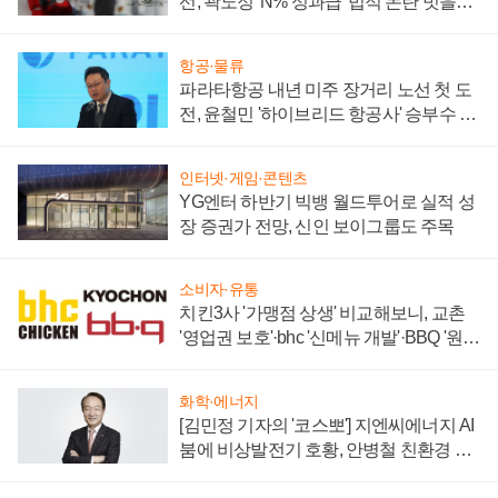
선, 곽노정 'N% 성과급' 법적 논란 벗을지
주목
항공·물류
파라타항공 내년 미주 장거리 노선 첫 도
전, 윤철민 '하이브리드 항공사' 승부수 통
할까
인터넷·게임·콘텐츠
YG엔터 하반기 빅뱅 월드투어로 실적 성
장 증권가 전망, 신인 보이그룹도 주목
소비자·유통
치킨3사 '가맹점 상생' 비교해보니, 교촌
'영업권 보호'·bhc '신메뉴 개발'·BBQ '원가
부담'
화학·에너지
[김민정 기자의 '코스뽀'] 지엔씨에너지 AI
붐에 비상발전기 호황, 안병철 친환경 에
너지 발전전문기업 향한다