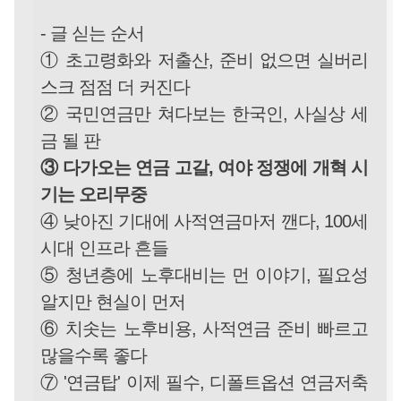
- 글 싣는 순서
① 초고령화와 저출산, 준비 없으면 실버리
스크 점점 더 커진다
② 국민연금만 쳐다보는 한국인, 사실상 세
금 될 판
③ 다가오는 연금 고갈, 여야 정쟁에 개혁 시
기는 오리무중
④ 낮아진 기대에 사적연금마저 깬다, 100세
시대 인프라 흔들
⑤ 청년층에 노후대비는 먼 이야기, 필요성
알지만 현실이 먼저
⑥ 치솟는 노후비용, 사적연금 준비 빠르고
많을수록 좋다
⑦ '연금탑' 이제 필수, 디폴트옵션 연금저축