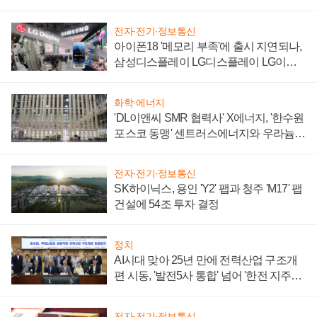
전자·전기·정보통신
아이폰18 '메모리 부족'에 출시 지연되나,
삼성디스플레이 LG디스플레이 LG이노
텍 '탈애플' 수익 다각화 속도
화학·에너지
'DL이앤씨 SMR 협력사' X에너지, '한수원
포스코 동맹' 센트러스에너지와 우라늄
계약 체결
전자·전기·정보통신
SK하이닉스, 용인 'Y2' 팹과 청주 'M17' 팹
건설에 54조 투자 결정
정치
AI시대 맞아 25년 만에 전력산업 구조개
편 시동, '발전5사 통합' 넘어 '한전 지주사'
재편론도
전자·전기·정보통신