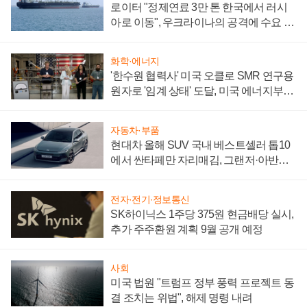
로이터 "정제연료 3만 톤 한국에서 러시
아로 이동", 우크라이나의 공격에 수요 늘
어
화학·에너지
'한수원 협력사' 미국 오클로 SMR 연구용
원자로 '임계 상태' 도달, 미국 에너지부
"중요한 이정표"
자동차·부품
현대차 올해 SUV 국내 베스트셀러 톱10
에서 싼타페만 자리매김, 그랜저·아반떼
'세단 쌍끌이'로 내수 방어
전자·전기·정보통신
SK하이닉스 1주당 375원 현금배당 실시,
추가 주주환원 계획 9월 공개 예정
사회
미국 법원 "트럼프 정부 풍력 프로젝트 동
결 조치는 위법", 해제 명령 내려