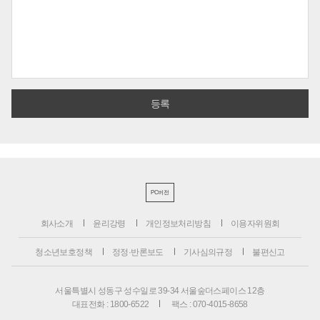
PC버전
회사소개
윤리강령
개인정보처리방침
이용자위원회
청소년보호정책
정정·반론보도
기사심의규정
불편신고
서울특별시 성동구 성수일로 39-34 서울숲더스페이스 12층
대표전화 : 1800-6522
팩스 : 070-4015-8658