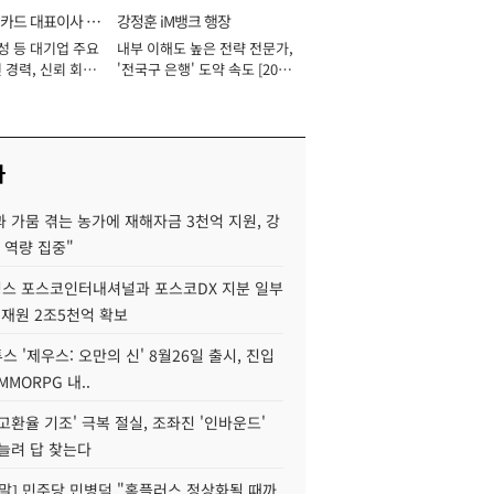
카드 대표이사 사
강정훈 iM뱅크 행장
성 등 대기업 주요
내부 이해도 높은 전략 전문가,
 경력, 신뢰 회복
'전국구 은행' 도약 속도 [2026
[2026년]
년]
사
 가뭄 겪는 농가에 재해자금 3천억 지원, 강
 역량 집중"
스 포스코인터내셔널과 포스코DX 지분 일부
 재원 2조5천억 확보
투스 '제우스: 오만의 신' 8월26일 출시, 진입
MMORPG 내..
고환율 기조' 극복 절실, 조좌진 '인바운드'
늘려 답 찾는다
정말] 민주당 민병덕 "홈플러스 정상화될 때까