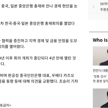
SK하
중국, 일본 중앙은행 총재와 만나 경제 현안을 논
5
주환원
2차 한국·중국·일본 중앙은행 총재회의를 열었다
Who Is
 협력을 증진하고 지역 경제 및 금융 안정을 도모
회의를 열어왔다.
9년 이후 회의 개최가 중단되다 4년 만에 열린 것
다.
한찬식 대
하며 판궁성 중국인민은행 대표, 우메다 카즈오
'정통 검사'
서관
금융 동향 등에 대해 의견을 교환했다. 조승리 기자
청 출범 앞
맡아 [2026
배포금지>