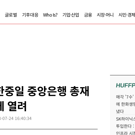
글로벌
기후대응
Who Is?
기업·산업
금융
시장·머니
시민·경
HUFF
한중일 중앙은행 총재
매각 '7수
에 열려
에 한화생
냈다
-07-24 16:40:34
SK하이닉스
투입한다 :
인프라 시