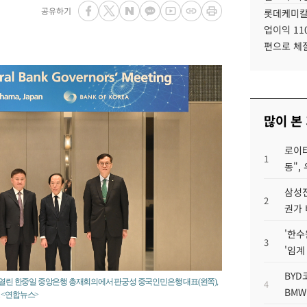
공유하기
롯데케미칼
업이익 11
편으로 체
많이 본
로이터
1
동",
삼성전
2
권가 
'한수
3
'임계
BYD
 열린 한중일 중앙은행 총재회의에서 판궁성 중국인민은행 대표(왼쪽),
4
BMW
 <연합뉴스>