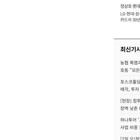
정상호 롯데
LG·현대·삼
장
카드사 30년
에 '초집중' 
최신기
농협 폭염과
호동 "모든
포스코홀딩
매각, 투자
[현장] 컴
장벽 낮춘 
하나투어 '
사업 비중 
[7일 오!