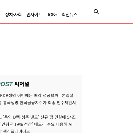
제
정치·사회
인사이트
JOB+
최신뉴스
씨저널
POST
' KDB생명 이번에는 매각 성공할까 : 본입찰
명 흥국생명 한국금융지주가 최종 인수제안서
 '용인 D램-청주 낸드' 신규 팹 건설에 54조
 '연평균 19% 성장' 메모리 수요 대응해 AI
장 핵심플레이어로