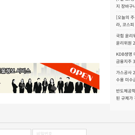
지 장바구
[오늘의 주
라, 코스피
국힘 윤리위
윤리위원 
KDB생명
금융지주 
가스공사 2
수용 미수금
반도체공학
된 규제가 