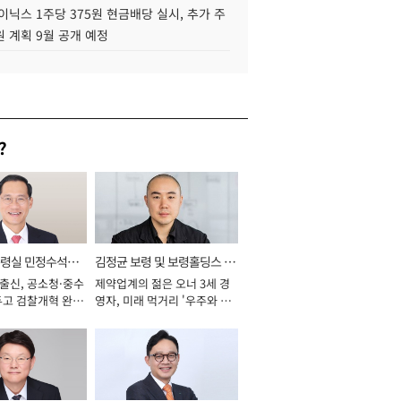
이닉스 1주당 375원 현금배당 실시, 추가 주
 계획 9월 공개 예정
?
통령실 민정수석비
김정균 보령 및 보령홀딩스 대
 출신, 공소청·중수
제약업계의 젊은 오너 3세 경
표이사 사장
두고 검찰개혁 완수
영자, 미래 먹거리 '우주와 헬
년]
스케어' 공들여 [2026년]