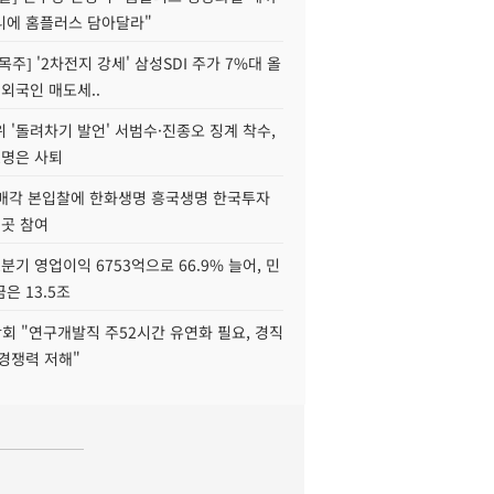
니에 홈플러스 담아달라"
목주] '2차전지 강세' 삼성SDI 주가 7%대 올
 외국인 매도세..
 '돌려차기 발언' 서범수·진종오 징계 착수,
2명은 사퇴
 매각 본입찰에 한화생명 흥국생명 한국투자
3곳 참여
분기 영업이익 6753억으로 66.9% 늘어, 민
은 13.5조
회 "연구개발직 주52시간 유연화 필요, 경직
경쟁력 저해"