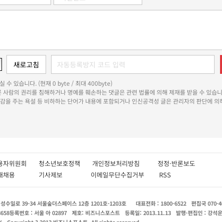
 수 있습니다. (현재 0 byte / 최대 400byte)
다른 사람의 권리를 침해하거나 명예를 훼손하는 댓글은 관련 법률에 의해 제재를 받을 수 있습니
쾌감을 주는 욕설 등 비하하는 단어가 내용에 포함되거나 인신공격성 글은 관리자의 판단에 의해
용자위원회
청소년보호정책
개인정보처리방침
정정·반론보도
인재채용
기사제보
이메일무단수집거부
RSS
수일로 39-34 서울숲더스페이스 12층 1201호-1203호
대표전화 : 1800-6522
편집국 070-4
8658
등록번호 : 서울 아 02897
제호: 비즈니스포스트
등록일: 2013.11.13
발행·편집인 : 강석
X
Copyright ? 2013 비즈니스포스트. All rights reserved.