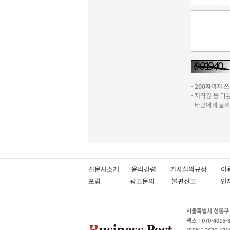
-
200자
까지 쓰실
- 저작권 등 
- 타인에게 불
신문사소개
윤리강령
기사심의규정
이
포럼
광고문의
불편신고
서울특별시 성동구 성
팩스 : 070-4015-
ISSN : 2636-171