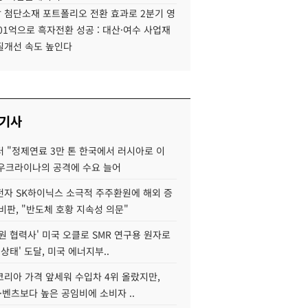
 첨단소재 포트폴리오 전환 효과로 2분기 영
01억으로 흑자전환 성공 : 대산·여수 사업재
질개선 속도 높인다
 기사
 "정제연료 3만 톤 한국에서 러시아로 이
 우크라이나의 공격에 수요 늘어
자 SK하이닉스 소극적 주주환원에 해외 증
비판, "반도체 호황 지속성 의문"
원 협력사' 미국 오클로 SMR 연구용 원자로
 상태' 도달, 미국 에너지부..
코리아 가격 앞세워 수입차 4위 올랐지만,
·벤츠보다 높은 공임비에 소비자 ..