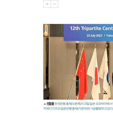
이창용
▲
한국은행 총재(오른쪽)가 23일 일본 요코하마에서
우에다 가즈오 일본은행 총재(가운데)와 기념촬영하고 있다.