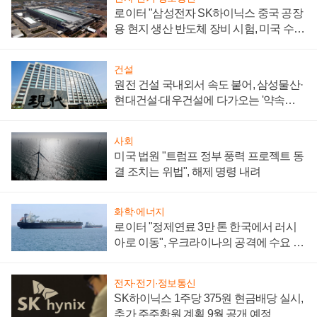
로이터 "삼성전자 SK하이닉스 중국 공장
용 현지 생산 반도체 장비 시험, 미국 수출
통제 대비"
건설
원전 건설 국내외서 속도 붙어, 삼성물산·
현대건설·대우건설에 다가오는 '약속의
시간'
사회
미국 법원 "트럼프 정부 풍력 프로젝트 동
결 조치는 위법", 해제 명령 내려
화학·에너지
로이터 "정제연료 3만 톤 한국에서 러시
아로 이동", 우크라이나의 공격에 수요 늘
어
전자·전기·정보통신
SK하이닉스 1주당 375원 현금배당 실시,
추가 주주환원 계획 9월 공개 예정