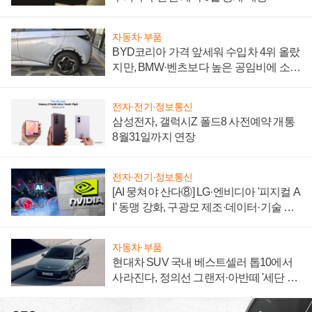
자동차·부품
BYD코리아 가격 앞세워 수입차 4위 올랐
지만, BMW·벤츠보다 높은 공임비에 소비
자 불만 폭발
전자·전기·정보통신
삼성전자, 갤럭시Z 폴드8 사전예약 개통
8월31일까지 연장
전자·전기·정보통신
[AI 뭉쳐야 산다⑧] LG·엔비디아 '피지컬 A
I' 동맹 강화, 구광모 제조·데이터·기술 결
집해 종합 로보틱스 기업으로
자동차·부품
현대차 SUV 국내 베스트셀러 톱10에서
사라진다, 정의선 그랜저·아반떼 '세단 쌍
끌이'로 내수 방어