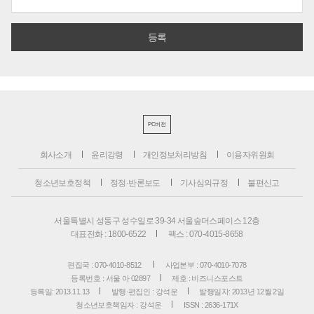
PC버전
회사소개
윤리강령
개인정보처리방침
이용자위원회
청소년보호정책
정정·반론보도
기사심의규정
불편신고
서울특별시 성동구 성수일로 39-34 서울숲더스페이스 12층
대표전화 : 1800-6522
팩스 : 070-4015-8658
편집국 : 070-4010-8512
사업본부 : 070-4010-7078
등록번호 : 서울 아 02897
제호 : 비즈니스포스트
등록일: 2013.11.13
발행·편집인 : 강석운
발행일자: 2013년 12월 2일
청소년보호책임자 : 강석운
ISSN : 2636-171X