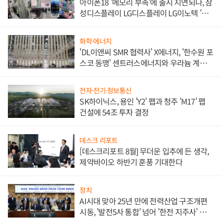
아이폰18 '메모리 부족'에 출시 지연되나, 삼
성디스플레이 LG디스플레이 LG이노텍 '탈
애플' 수익 다각화 속도
화학·에너지
'DL이앤씨 SMR 협력사' X에너지, '한수원 포
스코 동맹' 센트러스에너지와 우라늄 계약
체결
전자·전기·정보통신
SK하이닉스, 용인 'Y2' 팹과 청주 'M17' 팹
건설에 54조 투자 결정
데스크 리포트
[데스크리포트 8월] 무더운 입추에 든 생각,
제약바이오 하반기 훈풍 기대한다
정치
AI시대 맞아 25년 만에 전력산업 구조개편
시동, '발전5사 통합' 넘어 '한전 지주사' 재편