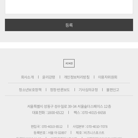
PC버전
회사소개
윤리강령
개인정보처리방침
이용자위원회
청소년보호정책
정정·반론보도
기사심의규정
불편신고
서울특별시 성동구 성수일로 39-34 서울숲더스페이스 12층
대표전화 : 1800-6522
팩스 : 070-4015-8658
편집국 : 070-4010-8512
사업본부 : 070-4010-7078
등록번호 : 서울 아 02897
제호 : 비즈니스포스트