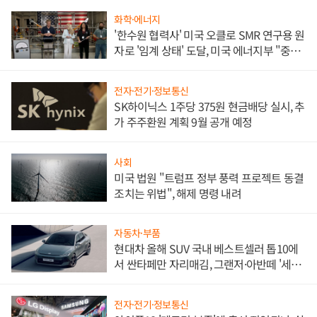
화학·에너지
'한수원 협력사' 미국 오클로 SMR 연구용 원
자로 '임계 상태' 도달, 미국 에너지부 "중요
한 이정표"
전자·전기·정보통신
SK하이닉스 1주당 375원 현금배당 실시, 추
가 주주환원 계획 9월 공개 예정
사회
미국 법원 "트럼프 정부 풍력 프로젝트 동결
조치는 위법", 해제 명령 내려
자동차·부품
현대차 올해 SUV 국내 베스트셀러 톱10에
서 싼타페만 자리매김, 그랜저·아반떼 '세단
쌍끌이'로 내수 방어
전자·전기·정보통신