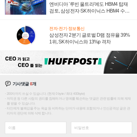
엔비디아 '루빈 울트라'에도 HBM4 탑재
검토, 삼성전자·SK하이닉스 HBM4 수율
에 주도권 갈린다
전자·전기·정보통신
삼성전자 2분기 글로벌 D램 점유율 39%
1위, SK하이닉스와 13%p 격차
기사댓글
0
개
200자까지 쓰실 수 있습니다. (현재 0 byte / 최대 400byte)
저작권 등 다른 사람의 권리를 침해하거나 명예를 훼손하는 댓글은 관련 법률에 의해 제재
를 받을 수 있습니다.
타인에게 불쾌감을 주는 욕설 등 비하하는 단어가 내용에 포함되거나 인신공격성 글은 관
리자의 판단에 의해 삭제 합니다.