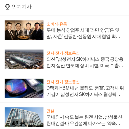
인기기사
소비자·유통
롯데·농심 창업주 시대 '라면 앙금'은 옛
말, '사촌' 신동빈·신동원 시대 협업 확대
일로
전자·전기·정보통신
외신 "삼성전자 SK하이닉스 중국 공장용
현지 생산 반도체 장비 시험, 미국 수출통
제 대비"
전자·전기·정보통신
D램과 HBM 내년 물량도 '품절', 고객사 위
기감이 삼성전자 SK하이닉스 협상력 더
키워
건설
국내외서 속도 붙는 원전 사업, 삼성물산·
현대건설·대우건설에 다가오는 '약속의