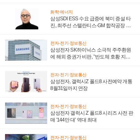
시간'
화학·에너지
삼성SDI ESS 수요 급증에 북미 증설 타
진, 최주선 스텔란티스·GM 합작공장 건
설 재추진하나
전자·전기·정보통신
삼성전자 SK하이닉스 소극적 주주환원
에 해외 증권가 비판, "반도체 호황 지속
성 의문"
전자·전기·정보통신
삼성전자, 갤럭시Z 폴드8 사전예약 개통
8월31일까지 연장
전자·전기·정보통신
삼성전자 갤럭시 Z 폴드8 시리즈 사전 판
매 '144만 대' 역대 최대
전자·전기·정보통신