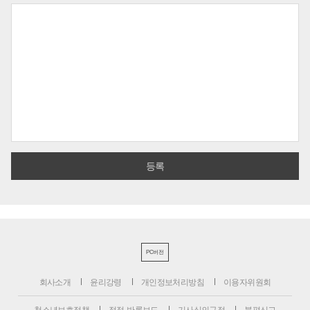
PC버전
회사소개
윤리강령
개인정보처리방침
이용자위원회
청소년보호정책
정정·반론보도
기사심의규정
불편신고