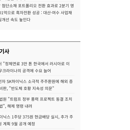
 첨단소재 포트폴리오 전환 효과로 2분기 영
01억으로 흑자전환 성공 : 대산·여수 사업재
질개선 속도 높인다
 기사
 "정제연료 3만 톤 한국에서 러시아로 이
 우크라이나의 공격에 수요 늘어
자 SK하이닉스 소극적 주주환원에 해외 증
비판, "반도체 호황 지속성 의문"
법원 "트럼프 정부 풍력 프로젝트 동결 조치
법", 해제 명령 내려
이닉스 1주당 375원 현금배당 실시, 추가 주
 계획 9월 공개 예정