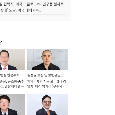
원 협력사' 미국 오클로 SMR 연구용 원자로
 상태' 도달, 미국 에너지부..
?
통령실 민정수석비
김정균 보령 및 보령홀딩스 대
 출신, 공소청·중수
제약업계의 젊은 오너 3세 경
표이사 사장
두고 검찰개혁 완수
영자, 미래 먹거리 '우주와 헬
년]
스케어' 공들여 [2026년]