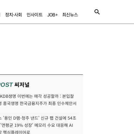
제
정치·사회
인사이트
JOB+
최신뉴스
씨저널
POST
' KDB생명 이번에는 매각 성공할까 : 본입찰
명 흥국생명 한국금융지주가 최종 인수제안서
 '용인 D램-청주 낸드' 신규 팹 건설에 54조
 '연평균 19% 성장' 메모리 수요 대응해 AI
장 핵심플레이어로