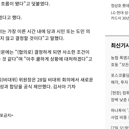
 흐름이 됐다"고 덧붙였다.
정상호 롯데
LG·현대·삼
장
겠다고 했다.
카드사 30년
에 '초집중' 
는 가장 이른 시간 내에 당과 시민 또는 도민 의
지 않고 결정할 것이다"고 말했다.
최신기
문에는 "(협의로) 결정하게 되면 사소한 조건이
농협 폭염과
 것 같다"며 "아주 쿨하게 상황에 대처하겠다"고
호동 "모든
포스코홀딩
비대위) 위원장은 28일 비대위 회의에서 새로운
매각, 투자
성과 합당을 공식 제안했다. 김서아 기자
[현장] 컴
장벽 낮춘 
하나투어 '
배포금지>
사업 비중 
[7일 오!