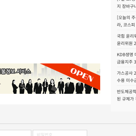
지 장바구
[오늘의 주
라, 코스피
국힘 윤리위
윤리위원 
KDB생명
금융지주 
가스공사 2
수용 미수금
반도체공학
된 규제가 