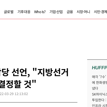
글로벌
기후대응
Who Is?
기업·산업
금융
시장·머니
시민·경
HUFF
당 선언, "지방선거
매각 '7수
 결정할 것"
에 한화생
냈다
22-03-29 12:13:02
SK하이닉스
투입한다 :
인프라 시