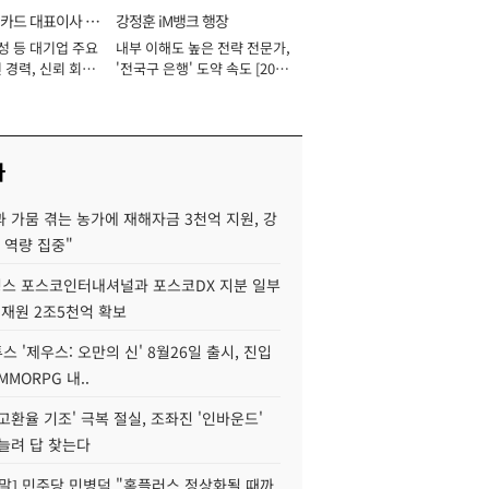
카드 대표이사 사
강정훈 iM뱅크 행장
성 등 대기업 주요
내부 이해도 높은 전략 전문가,
 경력, 신뢰 회복
'전국구 은행' 도약 속도 [2026
[2026년]
년]
사
 가뭄 겪는 농가에 재해자금 3천억 지원, 강
 역량 집중"
스 포스코인터내셔널과 포스코DX 지분 일부
 재원 2조5천억 확보
투스 '제우스: 오만의 신' 8월26일 출시, 진입
MMORPG 내..
고환율 기조' 극복 절실, 조좌진 '인바운드'
늘려 답 찾는다
정말] 민주당 민병덕 "홈플러스 정상화될 때까