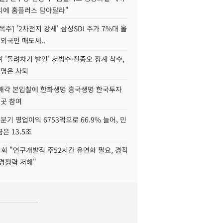
니에 홈플러스 담아달라"
목주] '2차전지 강세' 삼성SDI 주가 7%대 올
 외국인 매도세..
 '돌려차기 발언' 서범수·진종오 징계 착수,
2명은 사퇴
 매각 본입찰에 한화생명 흥국생명 한국투자
3곳 참여
분기 영업이익 6753억으로 66.9% 늘어, 민
은 13.5조
회 "연구개발직 주52시간 유연화 필요, 경직
경쟁력 저해"