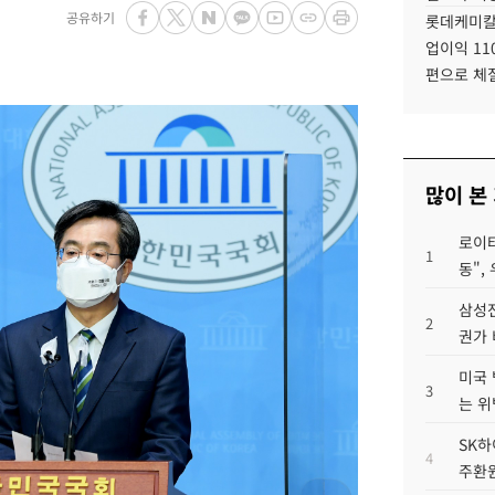
공유하기
롯데케미칼
업이익 11
편으로 체
많이 본
로이터
1
동",
삼성전
2
권가 
미국 
3
는 위
SK하
4
주환원