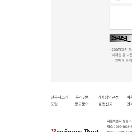
-
200자
까지 쓰실
- 저작권 등 
- 타인에게 불
신문사소개
윤리강령
기사심의규정
이
포럼
광고문의
불편신고
서울특별시 성동구 성
팩스 : 070-4015-
ISSN : 2636-171