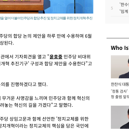
'한수
5
'임계
견을 열어 더불어민주당과 합당 추진 및 정치교체를 위한 정치개혁 추진
당의 합당 논의 제안을 하루 만에 수용하며 6월
상된다.
Who Is
통관에서 기자회견을 열고 "
윤호중
민주당 비대위
치개혁 추진기구' 구성과 합당 제안을 수용한다"고
논의를 진행하겠다고 했다.
한찬식 대
'정통 검사'
서관
청 출범 앞
 무거운 사명감을 느끼며 민주당과 함께 혁신의
맡아 [2026
내려놓는 혁신의 길을 가겠다"고 말했다.
당 상임고문과 함께 선언한 '정치교체를 위한
 정치개혁이라는 정치교체의 핵심을 담은 국민에