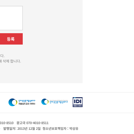
등록
다.
 삭제 합니다.
010-8510
광고국 070-4010-8511
운
발행일자: 2013년 12월 2일
청소년보호책임자 : 박상유