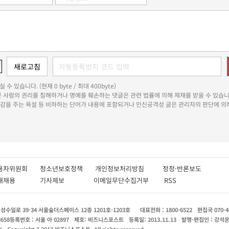
 수 있습니다. (현재 0 byte / 최대 400byte)
다른 사람의 권리를 침해하거나 명예를 훼손하는 댓글은 관련 법률에 의해 제재를 받을 수 있습니
쾌감을 주는 욕설 등 비하하는 단어가 내용에 포함되거나 인신공격성 글은 관리자의 판단에 의해
용자위원회
청소년보호정책
개인정보처리방침
정정·반론보도
인재채용
기사제보
이메일무단수집거부
RSS
수일로 39-34 서울숲더스페이스 12층 1201호-1203호
대표전화 : 1800-6522
편집국 070-4
8658
등록번호 : 서울 아 02897
제호: 비즈니스포스트
등록일: 2013.11.13
발행·편집인 : 강석
X
Copyright ? 2013 비즈니스포스트. All rights reserved.