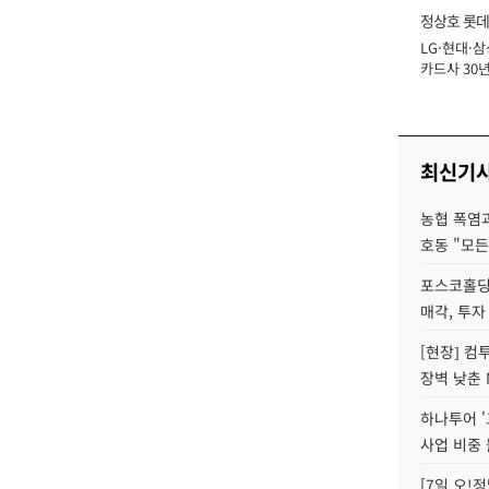
정상호 롯데
LG·현대·삼
장
카드사 30년
에 '초집중' 
최신기
농협 폭염과
호동 "모든
포스코홀딩
매각, 투자
[현장] 컴
장벽 낮춘 
하나투어 '
사업 비중 
[7일 오!