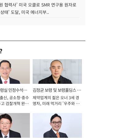
원 협력사' 미국 오클로 SMR 연구용 원자로
 상태' 도달, 미국 에너지부..
?
통령실 민정수석비
김정균 보령 및 보령홀딩스 대
 출신, 공소청·중수
제약업계의 젊은 오너 3세 경
표이사 사장
두고 검찰개혁 완수
영자, 미래 먹거리 '우주와 헬
년]
스케어' 공들여 [2026년]