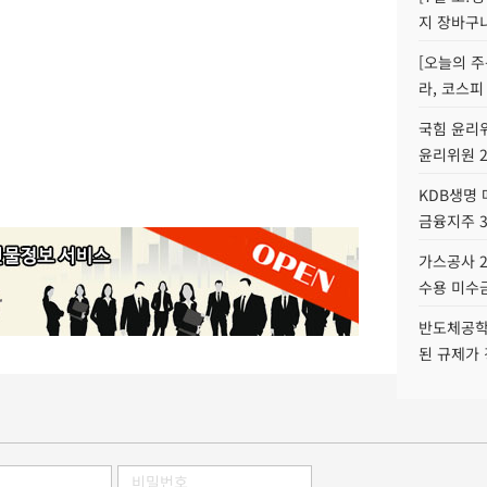
지 장바구
[오늘의 주
라, 코스피
국힘 윤리위
윤리위원 
KDB생명
금융지주 
가스공사 2
수용 미수금
반도체공학
된 규제가 