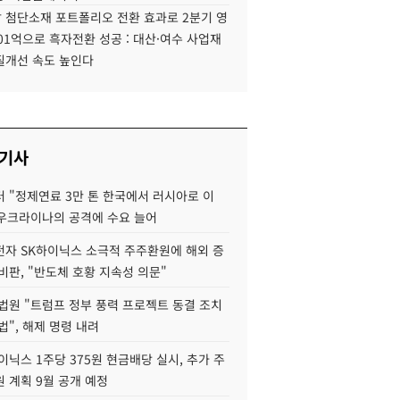
 첨단소재 포트폴리오 전환 효과로 2분기 영
01억으로 흑자전환 성공 : 대산·여수 사업재
질개선 속도 높인다
 기사
 "정제연료 3만 톤 한국에서 러시아로 이
 우크라이나의 공격에 수요 늘어
자 SK하이닉스 소극적 주주환원에 해외 증
비판, "반도체 호황 지속성 의문"
법원 "트럼프 정부 풍력 프로젝트 동결 조치
법", 해제 명령 내려
이닉스 1주당 375원 현금배당 실시, 추가 주
 계획 9월 공개 예정