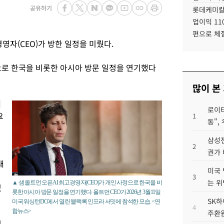
공유하기
롯데케미칼
업이익 11
편으로 체
영자(CEO)가 방한 일정을 미뤘다.
정으로 한국을 비롯한 아시아 방문 일정을 연기했다
많이 본
에
로이터
요
1
동",
삼성전
2
권가 
대
미국 
3
는 위
▲ 샘 올트먼 오픈AI 최고경영자(CEO)가 개인 사정으로 한국을 비
있
롯한 아시아 방문 일정을 연기했다. 올트먼 CEO가 2026년 3월11일
SK하
미국 워싱턴DC에서 열린 블랙록 인프라 서밋에 참석한 모습. <연
4
합뉴스>
주환원
일