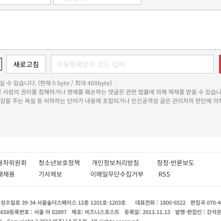
 수 있습니다. (현재 0 byte / 최대 400byte)
다른 사람의 권리를 침해하거나 명예를 훼손하는 댓글은 관련 법률에 의해 제재를 받을 수 있습니
쾌감을 주는 욕설 등 비하하는 단어가 내용에 포함되거나 인신공격성 글은 관리자의 판단에 의해
용자위원회
청소년보호정책
개인정보처리방침
정정·반론보도
인재채용
기사제보
이메일무단수집거부
RSS
수일로 39-34 서울숲더스페이스 12층 1201호-1203호
대표전화 : 1800-6522
편집국 070-4
8658
등록번호 : 서울 아 02897
제호: 비즈니스포스트
등록일: 2013.11.13
발행·편집인 : 강석
X
Copyright ? 2013 비즈니스포스트. All rights reserved.