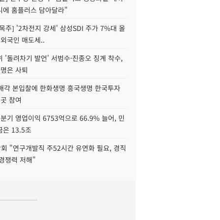
니에 홈플러스 담아달라"
목주] '2차전지 강세' 삼성SDI 주가 7%대 올
 외국인 매도세..
 '돌려차기 발언' 서범수·진종오 징계 착수,
2명은 사퇴
 매각 본입찰에 한화생명 흥국생명 한국투자
3곳 참여
분기 영업이익 6753억으로 66.9% 늘어, 민
은 13.5조
회 "연구개발직 주52시간 유연화 필요, 경직
경쟁력 저해"