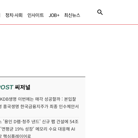
제
정치·사회
인사이트
JOB+
최신뉴스
씨저널
POST
' KDB생명 이번에는 매각 성공할까 : 본입찰
명 흥국생명 한국금융지주가 최종 인수제안서
 '용인 D램-청주 낸드' 신규 팹 건설에 54조
 '연평균 19% 성장' 메모리 수요 대응해 AI
장 핵심플레이어로