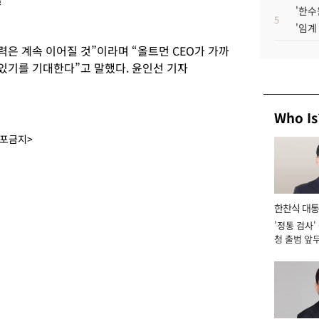
'한수
5
'임계
력은 계속 이어질 것”이라며 “올트먼 CEO가 가까
 있기를 기대한다”고 말했다. 윤인선 기자
Who Is
배포금지>
한찬식 대
'정통 검사'
서관
청 출범 앞
맡아 [2026