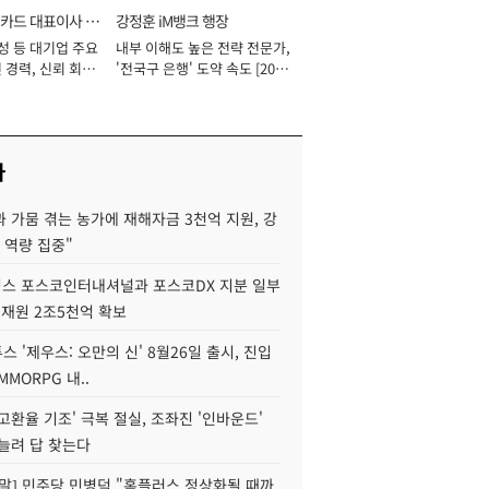
카드 대표이사 사
강정훈 iM뱅크 행장
성 등 대기업 주요
내부 이해도 높은 전략 전문가,
 경력, 신뢰 회복
'전국구 은행' 도약 속도 [2026
[2026년]
년]
사
 가뭄 겪는 농가에 재해자금 3천억 지원, 강
 역량 집중"
스 포스코인터내셔널과 포스코DX 지분 일부
 재원 2조5천억 확보
투스 '제우스: 오만의 신' 8월26일 출시, 진입
MMORPG 내..
고환율 기조' 극복 절실, 조좌진 '인바운드'
늘려 답 찾는다
정말] 민주당 민병덕 "홈플러스 정상화될 때까