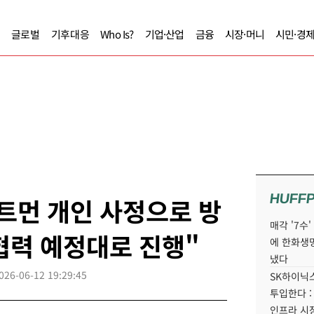
글로벌
기후대응
Who Is?
기업·산업
금융
시장·머니
시민·경
HUFF
올트먼 개인 사정으로 방
매각 '7수
 협력 예정대로 진행"
에 한화생
냈다
026-06-12 19:29:45
SK하이닉스
투입한다 :
인프라 시