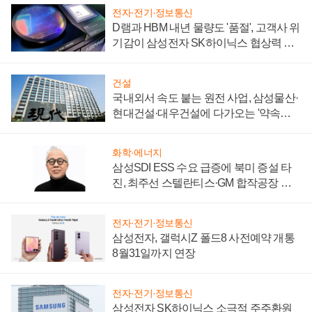
전자·전기·정보통신
D램과 HBM 내년 물량도 '품절', 고객사 위
기감이 삼성전자 SK하이닉스 협상력 더
키워
건설
국내외서 속도 붙는 원전 사업, 삼성물산·
현대건설·대우건설에 다가오는 '약속의
시간'
화학·에너지
삼성SDI ESS 수요 급증에 북미 증설 타
진, 최주선 스텔란티스·GM 합작공장 건
설 재추진하나
전자·전기·정보통신
삼성전자, 갤럭시Z 폴드8 사전예약 개통
8월31일까지 연장
전자·전기·정보통신
삼성전자 SK하이닉스 소극적 주주환원