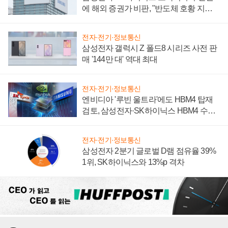
에 해외 증권가 비판, "반도체 호황 지속
성 의문"
전자·전기·정보통신
삼성전자 갤럭시 Z 폴드8 시리즈 사전 판
매 '144만 대' 역대 최대
전자·전기·정보통신
엔비디아 '루빈 울트라'에도 HBM4 탑재
검토, 삼성전자·SK하이닉스 HBM4 수율
에 주도권 갈린다
전자·전기·정보통신
삼성전자 2분기 글로벌 D램 점유율 39%
1위, SK하이닉스와 13%p 격차