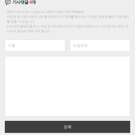
기사댓글
0
개
200자까지 쓰실 수 있습니다. (현재 0 byte / 최대 400byte)
저작권 등 다른 사람의 권리를 침해하거나 명예를 훼손하는 댓글은 관련 법률에 의해 제재
를 받을 수 있습니다.
타인에게 불쾌감을 주는 욕설 등 비하하는 단어가 내용에 포함되거나 인신공격성 글은 관
리자의 판단에 의해 삭제 합니다.