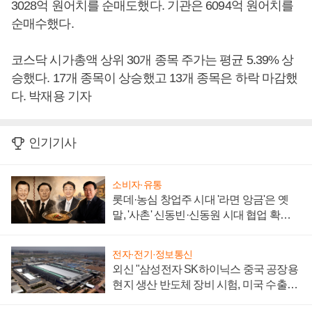
3028억 원어치를 순매도했다. 기관은 6094억 원어치를
순매수했다.
코스닥 시가총액 상위 30개 종목 주가는 평균 5.39% 상
승했다. 17개 종목이 상승했고 13개 종목은 하락 마감했
다. 박재용 기자
인기기사
소비자·유통
롯데·농심 창업주 시대 '라면 앙금'은 옛
말, '사촌' 신동빈·신동원 시대 협업 확대
일로
전자·전기·정보통신
외신 "삼성전자 SK하이닉스 중국 공장용
현지 생산 반도체 장비 시험, 미국 수출통
제 대비"