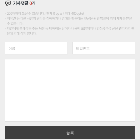
기사댓글
0
개
200자까지 쓰실 수 있습니다. (현재 0 byte / 최대 400byte)
저작권 등 다른 사람의 권리를 침해하거나 명예를 훼손하는 댓글은 관련 법률에 의해 제재를 받을
수 있습니다.
타인에게 불쾌감을 주는 욕설 등 비하하는 단어가 내용에 포함되거나 인신공격성 글은 관리자의 판
단에 의해 삭제 합니다.