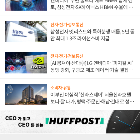
토, 삼성전자·SK하이닉스 HBM4 수율에 주
도권 갈린다
전자·전기·정보통신
삼성전자 넷리스트와 특허분쟁 매듭, 5년 동
안 최대 1.3조 라이선스비 지급
전자·전기·정보통신
[AI 뭉쳐야 산다⑧] LG·엔비디아 '피지컬 AI'
동맹 강화, 구광모 제조·데이터·기술 결집
해 종합 로보틱스 기업으로
소비자·유통
이부진 야심작 '신라스테이' 서울신라호텔
보다 잘 나가, 평택·주문진·해남·건대로 성
장판 더 넓힌다