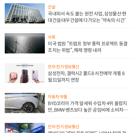
건설
국내외서 속도 붙는 원전 사업, 삼성물산·현
대건설·대우건설에 다가오는 '약속의 시간'
사회
미국 법원 "트럼프 정부 풍력 프로젝트 동결
조치는 위법", 해제 명령 내려
전자·전기·정보통신
삼성전자, 갤럭시Z 폴드8 사전예약 개통 8
월31일까지 연장
자동차·부품
BYD코리아 가격 앞세워 수입차 4위 올랐지
만, BMW·벤츠보다 높은 공임비에 소비자
불만 폭발
전자·전기·정보통신
엔비디아 '루빈 울트라'에도 HBM4 탑재 검