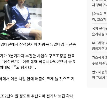
지 장바구
[오늘의 주
라, 코스피
국힘 윤리위
윤리위원 
KDB생명
자산업대전에서 삼성전기의 차량용 듀얼타입 무선충
금융지주 
기가 3분기까지 부진한 사업의 구조조정을 완료
가스공사 2
 “삼성전기는 이를 통해 적층세라믹콘덴서 등 3
수용 미수금
확대됐다”고 평가했다.
반도체공학
된 규제가 
에서 이른 시일 안에 매출이 크게 늘 것으로 기
조2천억 원 정도로 추산되며 전기차 보급 확대