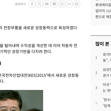
공유하기
롯데케미칼
업이익 11
편으로 체
차 전장부품을 새로운 성장동력으로 육성하겠다
많이 본
을 털어내며 수익성을 개선한 데 이어 자동차 전
기적인 성장기반을 다지려 한다.
로이터
1
동",
여
삼성전
2
한국전자산업대전(KES)2015’에서 새로운 성장동
권가 
다.
미국 
3
는 위
'한수
4
'임계