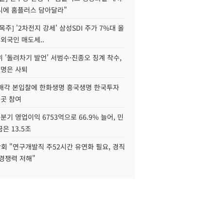
니에 홈플러스 담아달라"
목주] '2차전지 강세' 삼성SDI 주가 7%대 올
 외국인 매도세..
 '돌려차기 발언' 서범수·진종오 징계 착수,
2명은 사퇴
 매각 본입찰에 한화생명 흥국생명 한국투자
3곳 참여
분기 영업이익 6753억으로 66.9% 늘어, 민
은 13.5조
회 "연구개발직 주52시간 유연화 필요, 경직
경쟁력 저해"