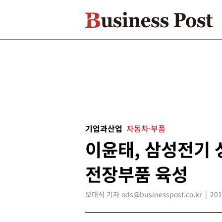
기업과산업
자동차·부품
이윤태, 삼성전기
전장부품 육성
오대석 기자 ods@businesspost.co.kr
201