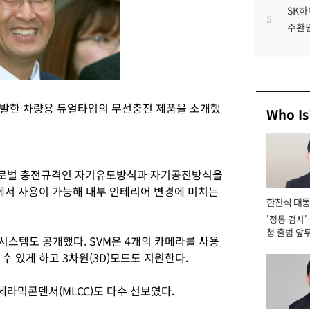
SK하
5
주환원
개발한 차량용 듀얼타입의 무선충전 제품을 소개했
Who Is
글로벌 충전규격인 자기유도방식과 자기공진방식을
간에서 사용이 가능해 내부 인테리어 변경에 미치는
한찬식 대
'정통 검사'
서관
청 출범 앞
시스템도 공개했다. SVM은 4개의 카메라를 사용
맡아 [2026
수 있게 하고 3차원(3D)모드도 지원한다.
라믹콘덴서(MLCC)도 다수 선보였다.