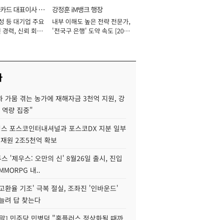
카드 대표이사 사
강정훈 iM뱅크 행장
성 등 대기업 주요
내부 이해도 높은 전략 전문가,
 경력, 신뢰 회복
'전국구 은행' 도약 속도 [2026
[2026년]
년]
사
 가뭄 겪는 농가에 재해자금 3천억 지원, 강
 역량 집중"
스 포스코인터내셔널과 포스코DX 지분 일부
 재원 2조5천억 확보
투스 '제우스: 오만의 신' 8월26일 출시, 진입
MMORPG 내..
고환율 기조' 극복 절실, 조좌진 '인바운드'
늘려 답 찾는다
정말] 민주당 민병덕 "홈플러스 정상화될 때까