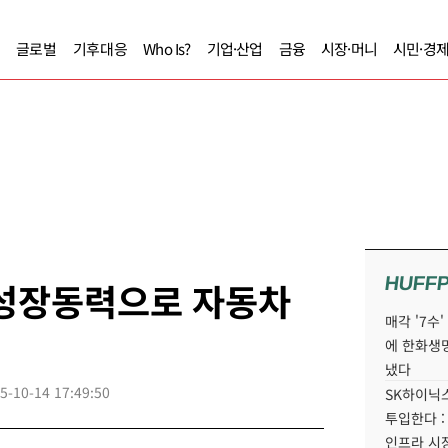
글로벌
기후대응
Who Is?
기업·산업
금융
시장·머니
시민·경
HUFF
 성장동력으로 자동차
매각 '7수
에 한화생
냈다
5-10-14 17:49:50
SK하이닉스
투입한다 :
인프라 시