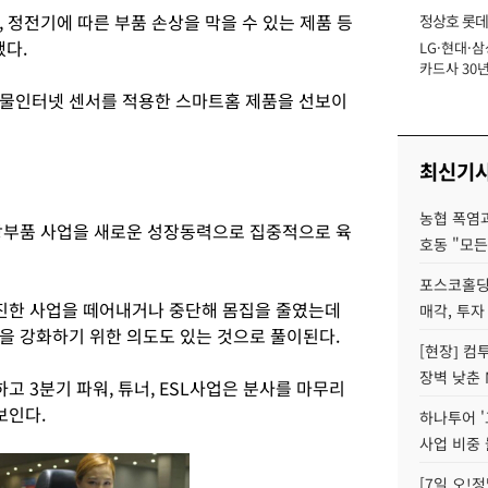
 정전기에 따른 부품 손상을 막을 수 있는 제품 등
정상호 롯데
다.
LG·현대·삼
장
카드사 30년
에 '초집중' 
사물인터넷 센서를 적용한 스마트홈 제품을 선보이
최신기
농협 폭염과
장부품 사업을 새로운 성장동력으로 집중적으로 육
호동 "모든
포스코홀딩
진한 사업을 떼어내거나 중단해 몸집을 줄였는데
매각, 투자
을 강화하기 위한 의도도 있는 것으로 풀이된다.
[현장] 컴
장벽 낮춘 
고 3분기 파워, 튜너, ESL사업은 분사를 마무리
보인다.
하나투어 '
사업 비중 
[7일 오!