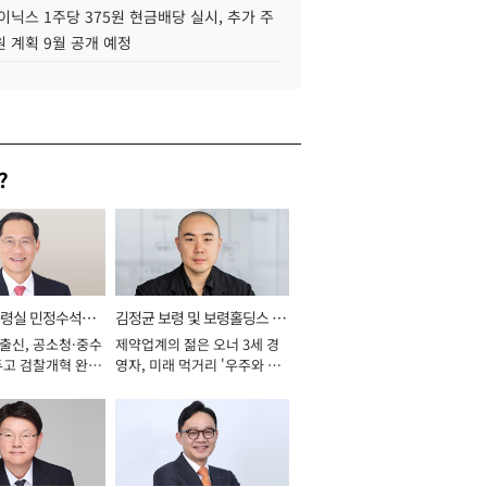
이닉스 1주당 375원 현금배당 실시, 추가 주
 계획 9월 공개 예정
?
통령실 민정수석비
김정균 보령 및 보령홀딩스 대
 출신, 공소청·중수
제약업계의 젊은 오너 3세 경
표이사 사장
두고 검찰개혁 완수
영자, 미래 먹거리 '우주와 헬
년]
스케어' 공들여 [2026년]