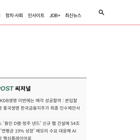
제
정치·사회
인사이트
JOB+
최신뉴스
씨저널
POST
' KDB생명 이번에는 매각 성공할까 : 본입찰
명 흥국생명 한국금융지주가 최종 인수제안서
 '용인 D램-청주 낸드' 신규 팹 건설에 54조
 '연평균 19% 성장' 메모리 수요 대응해 AI
장 핵심플레이어로