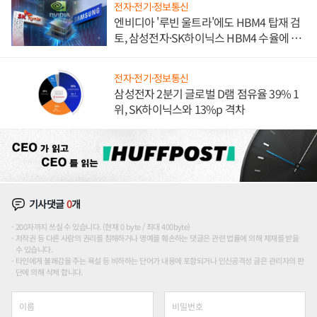
전자·전기·정보통신
엔비디아 '루빈 울트라'에도 HBM4 탑재 검
토, 삼성전자·SK하이닉스 HBM4 수율에 주
도권 갈린다
전자·전기·정보통신
삼성전자 2분기 글로벌 D램 점유율 39% 1
위, SK하이닉스와 13%p 격차
기사댓글
0
개
200자까지 쓰실 수 있습니다. (현재 0 byte / 최대 400byte)
저작권 등 다른 사람의 권리를 침해하거나 명예를 훼손하는 댓글은 관련 법률에 의해 제재를 받을
수 있습니다.
타인에게 불쾌감을 주는 욕설 등 비하하는 단어가 내용에 포함되거나 인신공격성 글은 관리자의 판
단에 의해 삭제 합니다.