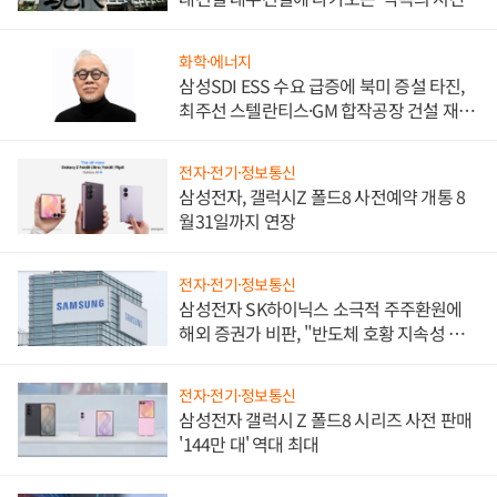
화학·에너지
삼성SDI ESS 수요 급증에 북미 증설 타진,
최주선 스텔란티스·GM 합작공장 건설 재추
진하나
전자·전기·정보통신
삼성전자, 갤럭시Z 폴드8 사전예약 개통 8
월31일까지 연장
전자·전기·정보통신
삼성전자 SK하이닉스 소극적 주주환원에
해외 증권가 비판, "반도체 호황 지속성 의
문"
전자·전기·정보통신
삼성전자 갤럭시 Z 폴드8 시리즈 사전 판매
'144만 대' 역대 최대