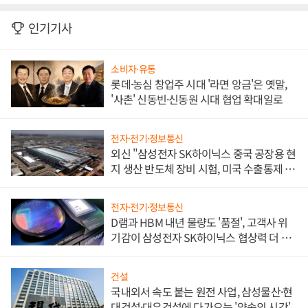
인기기사
소비자·유통
롯데·농심 창업주 시대 '라면 앙금'은 옛말,
'사촌' 신동빈·신동원 시대 협업 확대일로
전자·전기·정보통신
외신 "삼성전자 SK하이닉스 중국 공장용 현
지 생산 반도체 장비 시험, 미국 수출통제 대
비"
전자·전기·정보통신
D램과 HBM 내년 물량도 '품절', 고객사 위
기감이 삼성전자 SK하이닉스 협상력 더 키
워
건설
국내외서 속도 붙는 원전 사업, 삼성물산·현
대건설·대우건설에 다가오는 '약속의 시간'