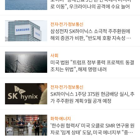
로 이동", 우크라이나의 공격에 수요 늘어
전자·전기·정보통신
삼성전자 SK하이닉스 소극적 주주환원에
해외 증권가 비판, "반도체 호황 지속성 의
문"
사회
미국 법원 "트럼프 정부 풍력 프로젝트 동결
조치는 위법", 해제 명령 내려
전자·전기·정보통신
SK하이닉스 1주당 375원 현금배당 실시, 추
가 주주환원 계획 9월 공개 예정
화학·에너지
'한수원 협력사' 미국 오클로 SMR 연구용 원
자로 '임계 상태' 도달, 미국 에너지부 "중요
한 이정표"