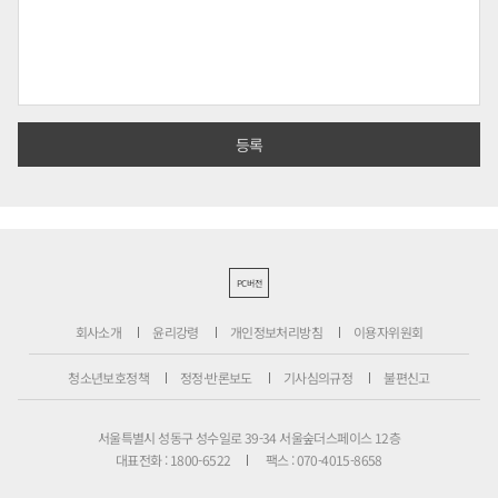
PC버전
회사소개
윤리강령
개인정보처리방침
이용자위원회
청소년보호정책
정정·반론보도
기사심의규정
불편신고
서울특별시 성동구 성수일로 39-34 서울숲더스페이스 12층
대표전화 : 1800-6522
팩스 : 070-4015-8658