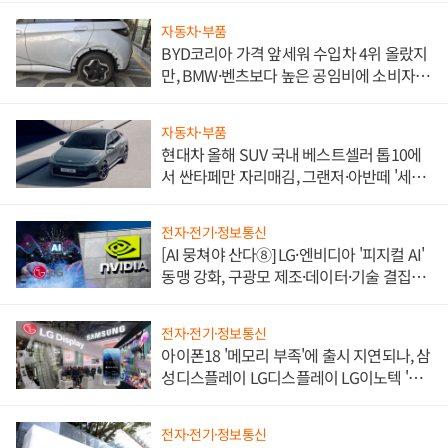
자동차·부품
BYD코리아 가격 앞세워 수입차 4위 올랐지
만, BMW·벤츠보다 높은 공임비에 소비자
불만 폭발
자동차·부품
현대차 올해 SUV 국내 베스트셀러 톱10에
서 싼타페만 자리매김, 그랜저·아반떼 '세단
쌍끌이'로 내수 방어
전자·전기·정보통신
[AI 뭉쳐야 산다⑧] LG·엔비디아 '피지컬 AI'
동맹 강화, 구광모 제조·데이터·기술 결집
해 종합 로보틱스 기업으로
전자·전기·정보통신
아이폰18 '메모리 부족'에 출시 지연되나, 삼
성디스플레이 LG디스플레이 LG이노텍 '탈
애플' 수익 다각화 속도
전자·전기·정보통신