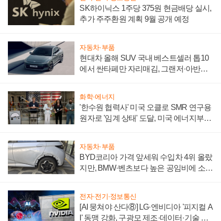
SK하이닉스 1주당 375원 현금배당 실시,
추가 주주환원 계획 9월 공개 예정
자동차·부품
현대차 올해 SUV 국내 베스트셀러 톱10
에서 싼타페만 자리매김, 그랜저·아반떼
'세단 쌍끌이'로 내수 방어
화학·에너지
'한수원 협력사' 미국 오클로 SMR 연구용
원자로 '임계 상태' 도달, 미국 에너지부
"중요한 이정표"
자동차·부품
BYD코리아 가격 앞세워 수입차 4위 올랐
지만, BMW·벤츠보다 높은 공임비에 소비
자 불만 폭발
전자·전기·정보통신
[AI 뭉쳐야 산다⑧] LG·엔비디아 '피지컬 A
I' 동맹 강화, 구광모 제조·데이터·기술 결