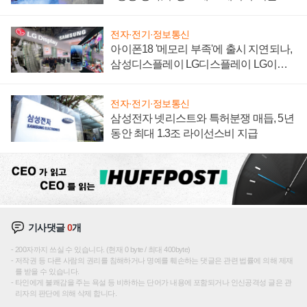
집해 종합 로보틱스 기업으로
전자·전기·정보통신
아이폰18 '메모리 부족'에 출시 지연되나,
삼성디스플레이 LG디스플레이 LG이노
텍 '탈애플' 수익 다각화 속도
전자·전기·정보통신
삼성전자 넷리스트와 특허분쟁 매듭, 5년
동안 최대 1.3조 라이선스비 지급
기사댓글
0
개
200자까지 쓰실 수 있습니다. (현재 0 byte / 최대 400byte)
저작권 등 다른 사람의 권리를 침해하거나 명예를 훼손하는 댓글은 관련 법률에 의해 제재
를 받을 수 있습니다.
타인에게 불쾌감을 주는 욕설 등 비하하는 단어가 내용에 포함되거나 인신공격성 글은 관
리자의 판단에 의해 삭제 합니다.