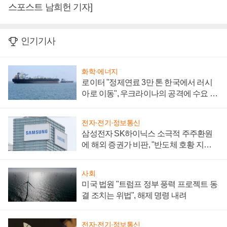
스포스트 남희헌 기자]
인기기사
화학·에너지
로이터 "정제연료 3만 톤 한국에서 러시
아로 이동", 우크라이나의 공격에 수요 늘
어
전자·전기·정보통신
삼성전자 SK하이닉스 소극적 주주환원
에 해외 증권가 비판, "반도체 호황 지속
성 의문"
사회
미국 법원 "트럼프 정부 풍력 프로젝트 동
결 조치는 위법", 해제 명령 내려
전자·전기·정보통신