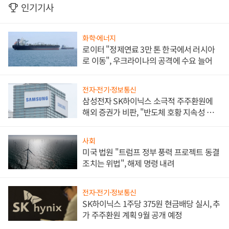
인기기사
화학·에너지
로이터 "정제연료 3만 톤 한국에서 러시아
로 이동", 우크라이나의 공격에 수요 늘어
전자·전기·정보통신
삼성전자 SK하이닉스 소극적 주주환원에
해외 증권가 비판, "반도체 호황 지속성 의
문"
사회
미국 법원 "트럼프 정부 풍력 프로젝트 동결
조치는 위법", 해제 명령 내려
전자·전기·정보통신
SK하이닉스 1주당 375원 현금배당 실시, 추
가 주주환원 계획 9월 공개 예정