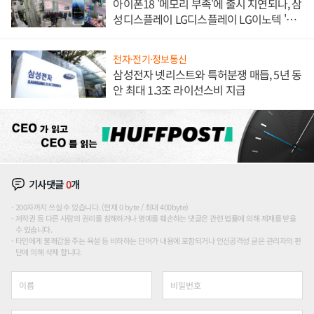
아이폰18 '메모리 부족'에 출시 지연되나, 삼
성디스플레이 LG디스플레이 LG이노텍 '탈
애플' 수익 다각화 속도
전자·전기·정보통신
삼성전자 넷리스트와 특허분쟁 매듭, 5년 동
안 최대 1.3조 라이선스비 지급
기사댓글
0
개
200자까지 쓰실 수 있습니다. (현재 0 byte / 최대 400byte)
저작권 등 다른 사람의 권리를 침해하거나 명예를 훼손하는 댓글은 관련 법률에 의해 제재를 받을
수 있습니다.
타인에게 불쾌감을 주는 욕설 등 비하하는 단어가 내용에 포함되거나 인신공격성 글은 관리자의 판
단에 의해 삭제 합니다.