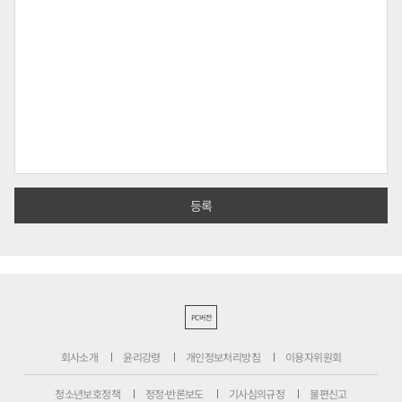
PC버전
회사소개
윤리강령
개인정보처리방침
이용자위원회
청소년보호정책
정정·반론보도
기사심의규정
불편신고