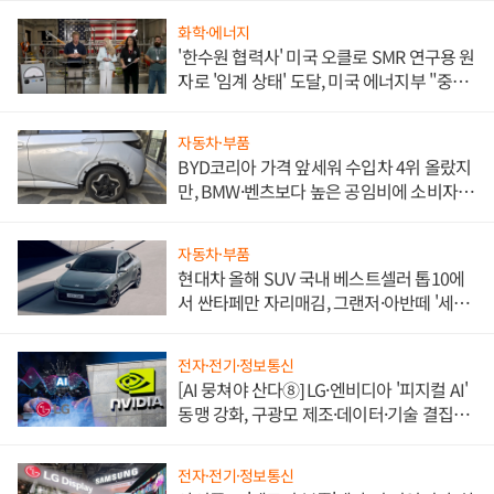
화학·에너지
'한수원 협력사' 미국 오클로 SMR 연구용 원
자로 '임계 상태' 도달, 미국 에너지부 "중요
한 이정표"
자동차·부품
BYD코리아 가격 앞세워 수입차 4위 올랐지
만, BMW·벤츠보다 높은 공임비에 소비자
불만 폭발
자동차·부품
현대차 올해 SUV 국내 베스트셀러 톱10에
서 싼타페만 자리매김, 그랜저·아반떼 '세단
쌍끌이'로 내수 방어
전자·전기·정보통신
[AI 뭉쳐야 산다⑧] LG·엔비디아 '피지컬 AI'
동맹 강화, 구광모 제조·데이터·기술 결집
해 종합 로보틱스 기업으로
전자·전기·정보통신