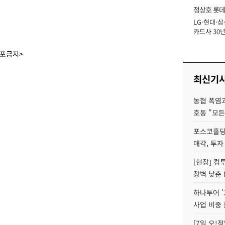
정상호 롯데
LG·현대·삼
장
카드사 30년
에 '초집중' 
배포금지>
최신기
농협 폭염과
호동 "모든
포스코홀딩
매각, 투자
[현장] 컴
장벽 낮춘 
하나투어 '
사업 비중 
[7일 오!