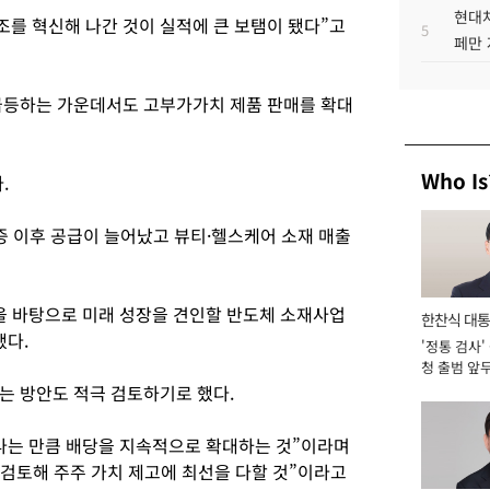
현대차
를 혁신해 나간 것이 실적에 큰 보탬이 됐다”고
5
페만 
급등하는 가운데서도 고부가가치 제품 판매를 확대
Who Is
.
증 이후 공급이 늘어났고 뷰티·헬스케어 소재 매출
적을 바탕으로 미래 성장을 견인할 반도체 소재사업
한찬식 대
했다.
'정통 검사'
서관
청 출범 앞
맡아 [2026
는 방안도 적극 검토하기로 했다.
어나는 만큼 배당을 지속적으로 확대하는 것”이라며
 검토해 주주 가치 제고에 최선을 다할 것”이라고