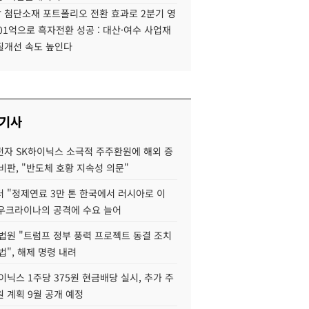
 첨단소재 포트폴리오 전환 효과로 2분기 영
01억으로 흑자전환 성공 : 대산·여수 사업재
질개선 속도 높인다
 기사
자 SK하이닉스 소극적 주주환원에 해외 증
비판, "반도체 호황 지속성 의문"
 "정제연료 3만 톤 한국에서 러시아로 이
 우크라이나의 공격에 수요 늘어
법원 "트럼프 정부 풍력 프로젝트 동결 조치
법", 해제 명령 내려
이닉스 1주당 375원 현금배당 실시, 추가 주
 계획 9월 공개 예정