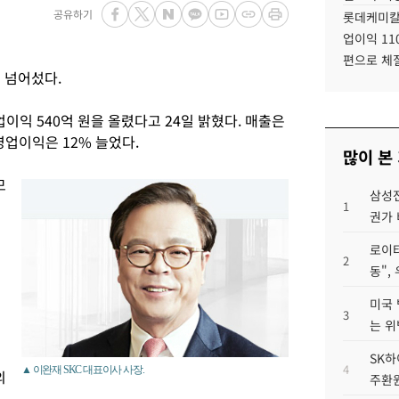
공유하기
롯데케미칼
업이익 11
편으로 체
 넘어섰다.
영업이익 540억 원을 올렸다고 24일 밝혔다. 매출은
영업이익은 12% 늘었다.
많이 본
모
삼성전
1
권가 
로이터
2
동",
미국 
3
는 위
SK하
4
▲ 이완재 SKC 대표이사 사장.
의
주환원