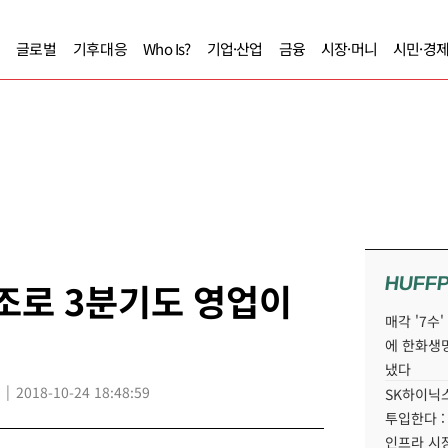
글로벌
기후대응
Who Is?
기업·산업
금융
시장·머니
시민·경
HUFF
호조로 3분기도 영업이
매각 '7수
에 한화생
냈다
2018-10-24 18:48:59
SK하이닉스
투입한다 :
인프라 시