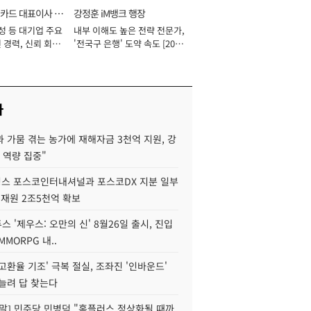
카드 대표이사 사
강정훈 iM뱅크 행장
성 등 대기업 주요
내부 이해도 높은 전략 전문가,
 경력, 신뢰 회복
'전국구 은행' 도약 속도 [2026
[2026년]
년]
사
 가뭄 겪는 농가에 재해자금 3천억 지원, 강
 역량 집중"
스 포스코인터내셔널과 포스코DX 지분 일부
 재원 2조5천억 확보
투스 '제우스: 오만의 신' 8월26일 출시, 진입
MMORPG 내..
고환율 기조' 극복 절실, 조좌진 '인바운드'
늘려 답 찾는다
정말] 민주당 민병덕 "홈플러스 정상화될 때까