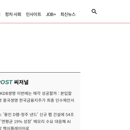
제
정치·사회
인사이트
JOB+
최신뉴스
씨저널
POST
' KDB생명 이번에는 매각 성공할까 : 본입찰
명 흥국생명 한국금융지주가 최종 인수제안서
 '용인 D램-청주 낸드' 신규 팹 건설에 54조
 '연평균 19% 성장' 메모리 수요 대응해 AI
장 핵심플레이어로