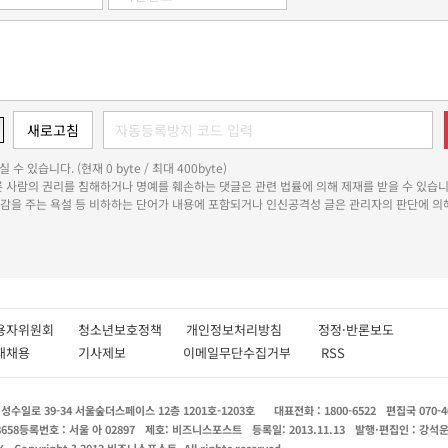
 수 있습니다. (현재 0 byte / 최대 400byte)
다른 사람의 권리를 침해하거나 명예를 훼손하는 댓글은 관련 법률에 의해 제재를 받을 수 있습니
쾌감을 주는 욕설 등 비하하는 단어가 내용에 포함되거나 인신공격성 글은 관리자의 판단에 의해
용자위원회
청소년보호정책
개인정보처리방침
정정·반론보도
인재채용
기사제보
이메일무단수집거부
RSS
수일로 39-34 서울숲더스페이스 12층 1201호-1203호
대표전화 : 1800-6522
편집국 070-4
8658
등록번호 : 서울 아 02897
제호: 비즈니스포스트
등록일: 2013.11.13
발행·편집인 : 강석
X
Copyright ? 2013 비즈니스포스트. All rights reserved.