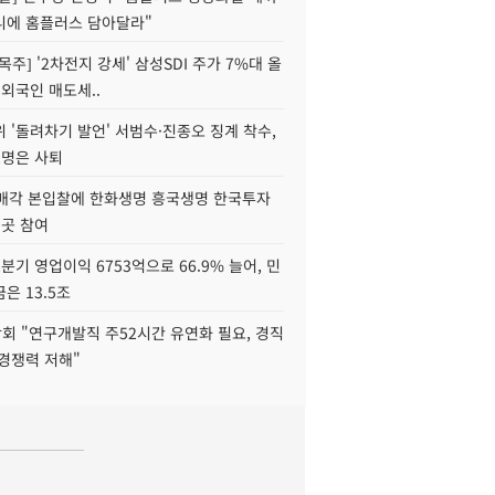
니에 홈플러스 담아달라"
목주] '2차전지 강세' 삼성SDI 주가 7%대 올
 외국인 매도세..
 '돌려차기 발언' 서범수·진종오 징계 착수,
2명은 사퇴
 매각 본입찰에 한화생명 흥국생명 한국투자
3곳 참여
분기 영업이익 6753억으로 66.9% 늘어, 민
은 13.5조
회 "연구개발직 주52시간 유연화 필요, 경직
경쟁력 저해"