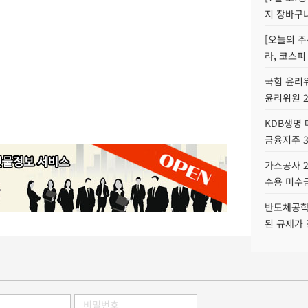
지 장바구
[오늘의 주
라, 코스피
국힘 윤리위
윤리위원 
KDB생명
금융지주 
가스공사 2
수용 미수금
반도체공학
된 규제가 