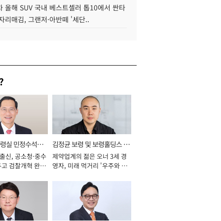
 올해 SUV 국내 베스트셀러 톱10에서 싼타
자리매김, 그랜저·아반떼 '세단..
?
통령실 민정수석비
김정균 보령 및 보령홀딩스 대
 출신, 공소청·중수
제약업계의 젊은 오너 3세 경
표이사 사장
두고 검찰개혁 완수
영자, 미래 먹거리 '우주와 헬
년]
스케어' 공들여 [2026년]