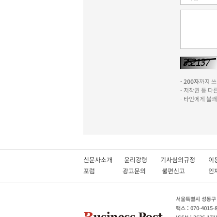
-
200자
까지 쓰실
- 저작권 등 
- 타인에게 불
신문사소개
윤리강령
기사심의규정
이
포럼
광고문의
불편신고
서울특별시 성동구 성
팩스 : 070-4015-
ISSN : 2636-171