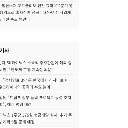
 첨단소재 포트폴리오 전환 효과로 2분기 영
01억으로 흑자전환 성공 : 대산·여수 사업재
질개선 속도 높인다
 기사
자 SK하이닉스 소극적 주주환원에 해외 증
비판, "반도체 호황 지속성 의문"
 "정제연료 3만 톤 한국에서 러시아로 이
 우크라이나의 공격에 수요 늘어
법원 "트럼프 정부 풍력 프로젝트 동결 조치
법", 해제 명령 내려
이닉스 1주당 375원 현금배당 실시, 추가 주
 계획 9월 공개 예정