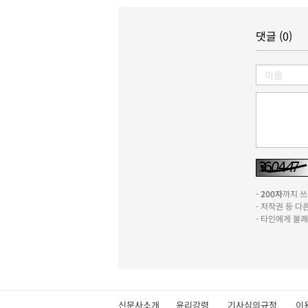
댓글 (0)
-
200자
까지 쓰실
- 저작권 등 
- 타인에게 불
신문사소개
윤리강령
기사심의규정
이