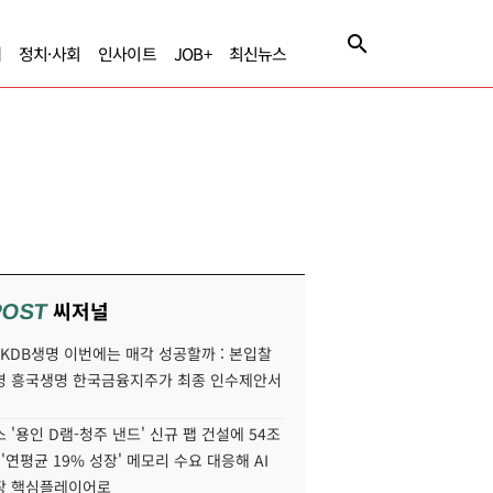
제
정치·사회
인사이트
JOB+
최신뉴스
씨저널
POST
' KDB생명 이번에는 매각 성공할까 : 본입찰
명 흥국생명 한국금융지주가 최종 인수제안서
 '용인 D램-청주 낸드' 신규 팹 건설에 54조
 '연평균 19% 성장' 메모리 수요 대응해 AI
장 핵심플레이어로