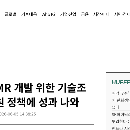
글로벌
기후대응
Who Is?
기업·산업
금융
시장·머니
시민·경
HUFF
MR 개발 위한 기술조
매각 '7수
원 정책에 성과 나와
에 한화생
냈다
026-06-05 14:38:25
SK하이닉스
투입한다 :
인프라 시