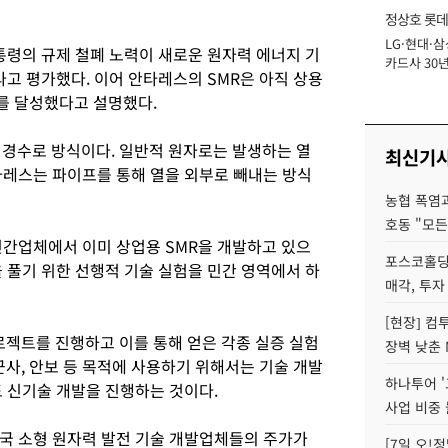
정상호 롯데
LG·현대·삼
장
통령의 규제 철폐 노력이 새로운 원자력 에너지 기
카드사 30년
고 평가했다. 이어 안타레스의 SMR은 아직 상용
에 '초집중' 
를 달성했다고 설명했다.
비경수로 방식이다. 일반적 원자로는 발생하는 열
최신기
타레스는 파이프를 통해 열을 외부로 빼내는 방식
농협 폭염과
호동 "모든
민간업체에서 이미 상업용 SMR을 개발하고 있으
포스코홀딩
 풀기 위한 선행적 기술 실험을 민간 영역에서 하
매각, 투자
[현장] 컴
로젝트를 진행하고 이를 통해 얻은 각종 실증 실험
장벽 낮춘 
군사, 안보 등 목적에 사용하기 위해서는 기술 개발
하나투어 '
도 신기술 개발을 진행하는 것이다.
사업 비중 
국 소형 원자력 발전 기술 개발업체들의 주가가
[7일 오!