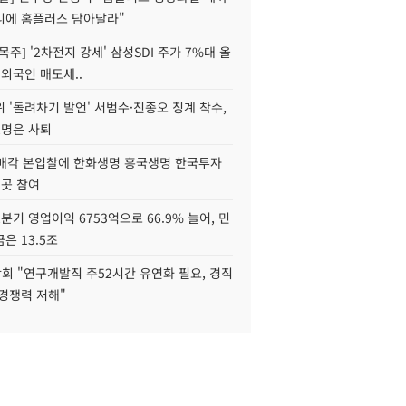
니에 홈플러스 담아달라"
목주] '2차전지 강세' 삼성SDI 주가 7%대 올
 외국인 매도세..
 '돌려차기 발언' 서범수·진종오 징계 착수,
2명은 사퇴
 매각 본입찰에 한화생명 흥국생명 한국투자
3곳 참여
분기 영업이익 6753억으로 66.9% 늘어, 민
은 13.5조
회 "연구개발직 주52시간 유연화 필요, 경직
경쟁력 저해"