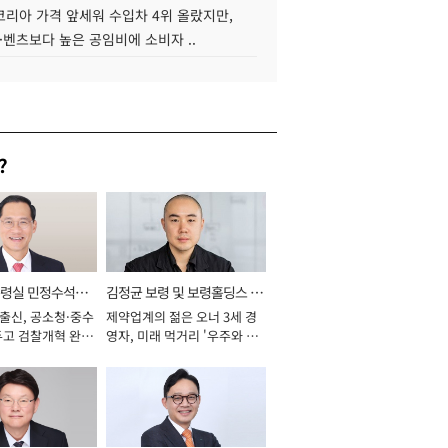
코리아 가격 앞세워 수입차 4위 올랐지만,
·벤츠보다 높은 공임비에 소비자 ..
?
통령실 민정수석비
김정균 보령 및 보령홀딩스 대
 출신, 공소청·중수
제약업계의 젊은 오너 3세 경
표이사 사장
두고 검찰개혁 완수
영자, 미래 먹거리 '우주와 헬
년]
스케어' 공들여 [2026년]