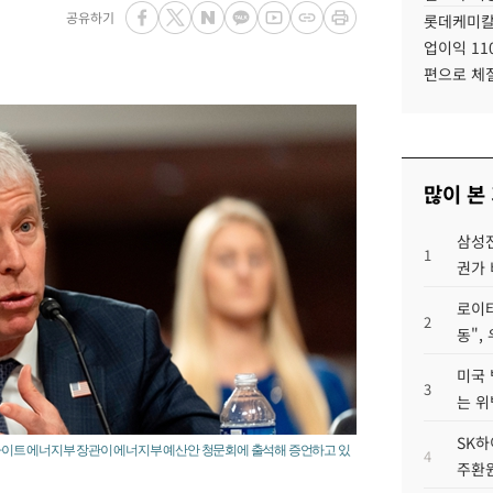
공유하기
롯데케미칼
업이익 11
편으로 체
많이 본
삼성전
1
권가 
로이터
2
동",
미국 
3
는 위
SK하
스 라이트 에너지부 장관이 에너지부 예산안 청문회에 출석해 증언하고 있
4
주환원