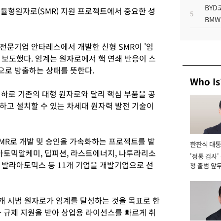
BYD
듈형원자로(SMR) 지원 프로젝트에서 중요한 성
5
BMW
전문기업 안타레스에서 개발한 신형 SMR이 '임
 보도했다. 임계는 원자로에서 핵 연쇄 반응이 스
으로 방출하는 상태를 뜻한다.
Who Is
 이하로 기존의 대형 원자로와 달리 핵심 부품을 공
하고 설치할 수 있는 차세대 원자력 발전 기술이
 SMR로 개발 및 승인을 가속화하는 프로젝트를 발
한찬식 대
 아토믹알케미, 딥피션, 라스트에너지, 나투라리소
'정통 검사'
서관
 발라아토믹스 등 11개 기업을 개발기업으로 선
청 출범 앞
맡아 [2026
개 시범 원자로가 임계를 달성하는 것을 목표로 한
과 규제 지원을 받아 상업용 라이선스를 빠르게 취