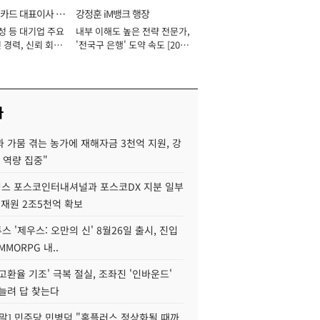
카드 대표이사 사
강정훈 iM뱅크 행장
성 등 대기업 주요
내부 이해도 높은 전략 전문가,
 경력, 신뢰 회복
'전국구 은행' 도약 속도 [2026
[2026년]
년]
사
 가뭄 겪는 농가에 재해자금 3천억 지원, 강
 역량 집중"
스 포스코인터내셔널과 포스코DX 지분 일부
 재원 2조5천억 확보
투스 '제우스: 오만의 신' 8월26일 출시, 진입
MMORPG 내..
고환율 기조' 극복 절실, 조좌진 '인바운드'
늘려 답 찾는다
정말] 민주당 민병덕 "홈플러스 정상화될 때까