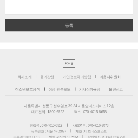
PC버전
회사소개
윤리강령
개인정보처리방침
이용자위원회
청소년보호정책
정정·반론보도
기사심의규정
불편신고
서울특별시 성동구 성수일로 39-34 서울숲더스페이스 12층
대표전화 : 1800-6522
팩스 : 070-4015-8658
편집국 : 070-4010-8512
사업본부 : 070-4010-7078
등록번호 : 서울 아 02897
제호 : 비즈니스포스트
등록일: 2013.11.13
발행·편집인 : 강석운
발행일자: 2013년 12월 2일