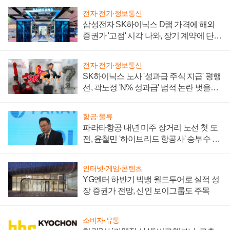
전자·전기·정보통신
삼성전자 SK하이닉스 D램 가격에 해외
증권가 '고점' 시각 나와, 장기 계약에 단점
부각
전자·전기·정보통신
SK하이닉스 노사 '성과급 주식 지급' 평행
선, 곽노정 'N% 성과급' 법적 논란 벗을지
주목
항공·물류
파라타항공 내년 미주 장거리 노선 첫 도
전, 윤철민 '하이브리드 항공사' 승부수 통
할까
인터넷·게임·콘텐츠
YG엔터 하반기 빅뱅 월드투어로 실적 성
장 증권가 전망, 신인 보이그룹도 주목
소비자·유통