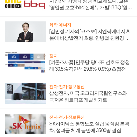
치킨3사 '가맹점 상생' 비교해보니, 교촌
'영업권 보호'·bhc '신메뉴 개발'·BBQ '원가
부담'
화학·에너지
[김민정 기자의 '코스뽀'] 지엔씨에너지 AI
붐에 비상발전기 호황, 안병철 친환경 에
너지 발전전문기업 향한다
정치
[여론조사꽃] 민주당 당대표 선호도 정청
래 30.5%·김민석 29.6%, 0.9%p 초접전
전자·전기·정보통신
삼성전자, 미국 오크리지국립연구소와
극저온 히트펌프 개발하기로
전자·전기·정보통신
SK하이닉스 통합노조 설립 움직임 본격
화, 성과급 체계 불만에 3500명 결집