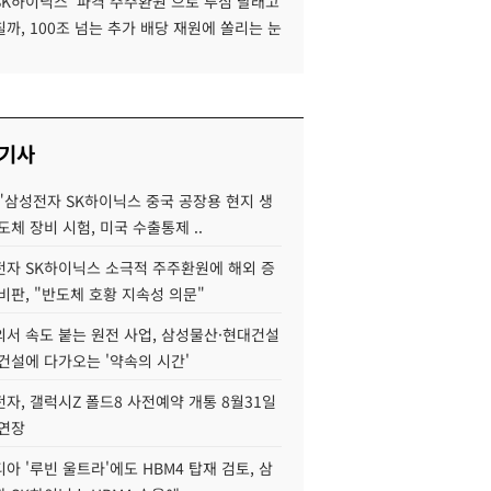
SK하이닉스 '파격 주주환원'으로 투심 달래고
까, 100조 넘는 추가 배당 재원에 쏠리는 눈
 기사
"삼성전자 SK하이닉스 중국 공장용 현지 생
도체 장비 시험, 미국 수출통제 ..
자 SK하이닉스 소극적 주주환원에 해외 증
비판, "반도체 호황 지속성 의문"
서 속도 붙는 원전 사업, 삼성물산·현대건설
건설에 다가오는 '약속의 시간'
자, 갤럭시Z 폴드8 사전예약 개통 8월31일
 연장
아 '루빈 울트라'에도 HBM4 탑재 검토, 삼