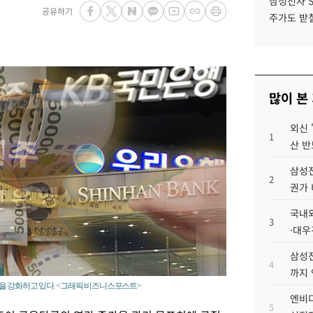
삼성전자 
공유하기
주가도 받칠
많이 본
외신 
1
산 반
삼성전
2
권가 
국내외
3
·대우
삼성전
4
까지
을 강화하고 있다. <그래픽 비즈니스포스트>
엔비디
5