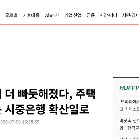
글로벌
기후대응
Who Is?
기업·산업
금융
시장·머니
시민·경
HUFF
 더 빠듯해졌다, 주택
'드라마에서
는 시중은행 확산일로
고 커머스
바닷속 산
2026-07-09 16:38:55
황 : 한국