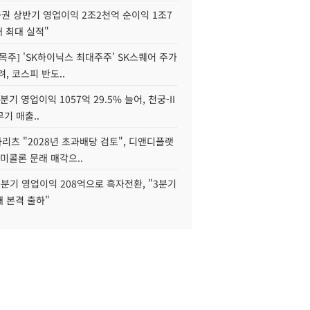
권 상반기 영업이익 2조2천억 순이익 1조7
대 최대 실적"
목주] 'SK하이닉스 최대주주' SK스퀘어 주가
려, 코스피 반도..
2분기 영업이익 1057억 29.5% 늘어, 천궁-II
기 매출..
화리츠 "2028년 초과배당 검토", 디앤디플랫
미콜론 문래 매각으..
분기 영업이익 208억으로 흑자전환, "3분기
재 본격 출하"