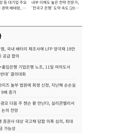
성 등 대기업 주요
내부 이해도 높은 전략 전문가,
 경력 베테랑, 신
'전국구 은행' 도약 속도 [2026
'초집중' 영업정지
년]
[2026년]
사
, 국내 배터리 제조사에 LFP 양극재 19만
기 공급 합의
수출입은행 기업은행 노조, 11일 여의도서
 반대' 결의대회
차이즈 놀부 법원에 회생 신청, 지난해 순손실
 9배 증가
구광모 다음 주 젠슨 황 만난다, 실리콘밸리서
' 논의 전망
 증권사 대상 국고채 담합 의혹 심의, 최대
금 가능성