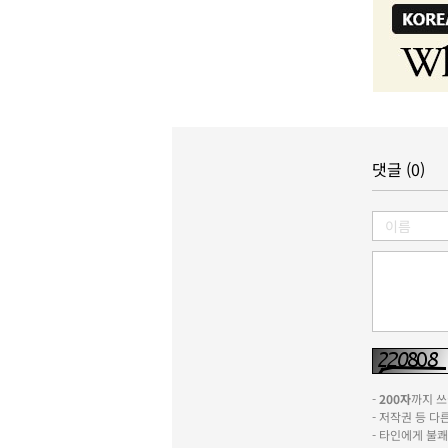
댓글 (0)
-
200자
까지 쓰실
- 저작권 등 
- 타인에게 불