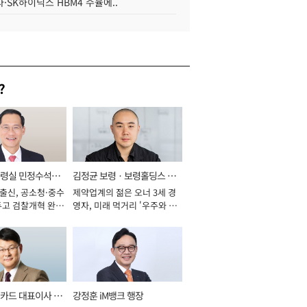
·SK하이닉스 HBM4 수율에..
?
통령실 민정수석비
김정균 보령ㆍ보령홀딩스 대
 출신, 공소청·중수
제약업계의 젊은 오너 3세 경
표이사 사장
두고 검찰개혁 완수
영자, 미래 먹거리 '우주와 헬
년]
스케어' 공들여 [2026년]
카드 대표이사 사
강정훈 iM뱅크 행장