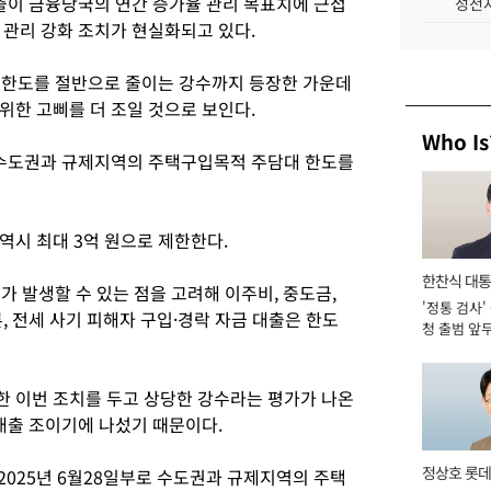
대출이 금융당국의 연간 증가율 관리 목표치에 근접
성전자
 관리 강화 조치가 현실화되고 있다.
 한도를 절반으로 줄이는 강수까지 등장한 가운데
위한 고삐를 더 조일 것으로 보인다.
Who Is
 수도권과 규제지역의 주택구입목적 주담대 한도를
역시 최대 3억 원으로 제한한다.
한찬식 대
 발생할 수 있는 점을 고려해 이주비, 중도금,
'정통 검사'
서관
, 전세 사기 피해자 구입·경락 자금 대출은 한도
청 출범 앞
맡아 [2026
 이번 조치를 두고 상당한 강수라는 평가가 나온
대출 조이기에 나섰기 때문이다.
정상호 롯데
라 2025년 6월28일부로 수도권과 규제지역의 주택