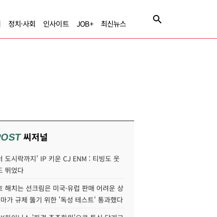
제
정치·사회
인사이트
JOB+
최신뉴스
씨저널
POST
 도시락까지' IP 키운 CJ ENM : 티빙도 웃
도 뛰었다
호 해치는 선크림은 미국·유럽 판매 어려운 상
콜마가 규제 뚫기 위한 '독성 테스트' 통과했다