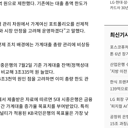
LG·현대·삼
억 원으로 제한했다. 기존에는 대출 총액 한도가
장
카드사 30년
뢰 회복에 
제재 '부담' 
적 관리 차원에서 가계여신 포트폴리오를 선제적
와 시장 안정을 고려해 운영하겠다”고 말했다.
최신기
선제 조치 배경에는 가계대출 총량 관리에 비상등
포스코퓨처엠
톤 6년 장
 시중은행의 7월2일 기준 가계대출 잔액(정책성대
산업은행 
말 비교해 3조335억 원 늘었다.
'지방 이전
4조3천억 원인 점을 고려하면 이미 총량 한도 관
한식 프랜
139억으로
서 제출받은 자료에 따르면 5대 시중은행은 금융
LG 회장 
 연간 가계대출 증가율 목표치를 부여받았다. 특히
'피지컬 AI
널티가 적용된 KB국민은행의 목표율은 가장 낮
공정위 은행
15조 과징