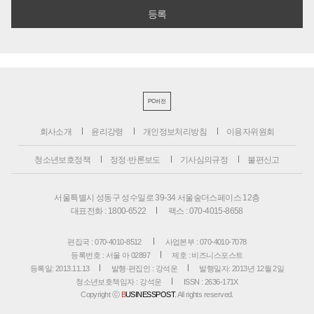
PC버전
회사소개
윤리강령
개인정보처리방침
이용자위원회
청소년보호정책
정정·반론보도
기사심의규정
불편신고
서울특별시 성동구 성수일로 39-34 서울숲더스페이스 12층
대표전화 : 1800-6522
팩스 : 070-4015-8658
편집국 : 070-4010-8512
사업본부 : 070-4010-7078
등록번호 : 서울 아 02897
제호 : 비즈니스포스트
등록일: 2013.11.13
발행·편집인 : 강석운
발행일자: 2013년 12월 2일
청소년보호책임자 : 강석운
ISSN : 2636-171X
Copyright ⓒ
B
USINESSPOST
. All rights reserved.