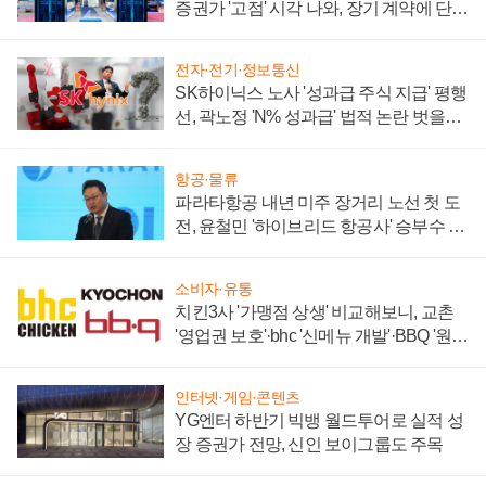
증권가 '고점' 시각 나와, 장기 계약에 단점
부각
전자·전기·정보통신
SK하이닉스 노사 '성과급 주식 지급' 평행
선, 곽노정 'N% 성과급' 법적 논란 벗을지
주목
항공·물류
파라타항공 내년 미주 장거리 노선 첫 도
전, 윤철민 '하이브리드 항공사' 승부수 통
할까
소비자·유통
치킨3사 '가맹점 상생' 비교해보니, 교촌
'영업권 보호'·bhc '신메뉴 개발'·BBQ '원가
부담'
인터넷·게임·콘텐츠
YG엔터 하반기 빅뱅 월드투어로 실적 성
장 증권가 전망, 신인 보이그룹도 주목