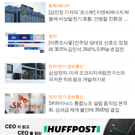
화학·에너지
[김민정 기자의 '코스뽀'] 지엔씨에너지 AI
붐에 비상발전기 호황, 안병철 친환경 에
너지 발전전문기업 향한다
정치
[여론조사꽃] 민주당 당대표 선호도 정청
래 30.5%·김민석 29.6%, 0.9%p 초접전
전자·전기·정보통신
삼성전자, 미국 오크리지국립연구소와
극저온 히트펌프 개발하기로
전자·전기·정보통신
SK하이닉스 통합노조 설립 움직임 본격
화, 성과급 체계 불만에 3500명 결집