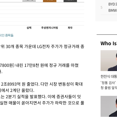
BYD
5
BMW
직인 종목들.
Who Is
위 30개 종목 가운데 LG전자 주가가 정규거래 종
7800원) 내린 17만8천 원에 정규 거래를 마쳤
다.
한찬식 대
'정통 검사'
서관
2조8993억 원 줄었다. 다만 시장 변동성이 확대
청 출범 앞
위에서 2계단 올랐다.
맡아 [2026
는 2분기 실적을 발표했다. 이에 증권사들이 잇
실현 매물이 쏟아지면서 주가가 하락한 것으로 풀