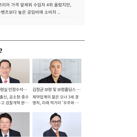
코리아 가격 앞세워 수입차 4위 올랐지만,
·벤츠보다 높은 공임비에 소비자 ..
?
통령실 민정수석비
김정균 보령 및 보령홀딩스 대
 출신, 공소청·중수
제약업계의 젊은 오너 3세 경
표이사 사장
두고 검찰개혁 완수
영자, 미래 먹거리 '우주와 헬
년]
스케어' 공들여 [2026년]