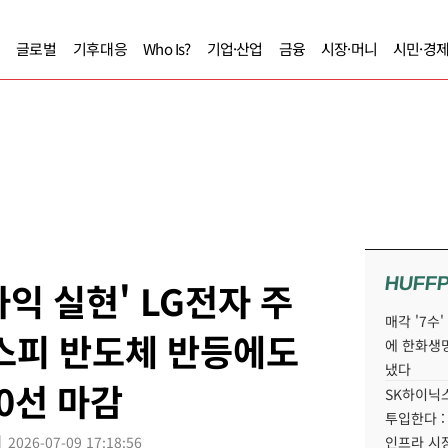
글로벌
기후대응
Who Is?
기업·산업
금융
시장·머니
시민·경
HUFF
차익 실현' LG전자 주
매각 '7수
코스피 반도체 반등에도
에 한화생
냈다
90선 마감
SK하이닉스
투입한다 :
2026-07-09 17:18:56
인프라 시