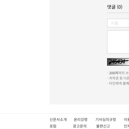
댓글 (0)
-
200자
까지 쓰실
- 저작권 등 
- 타인에게 불
신문사소개
윤리강령
기사심의규정
이
포럼
광고문의
불편신고