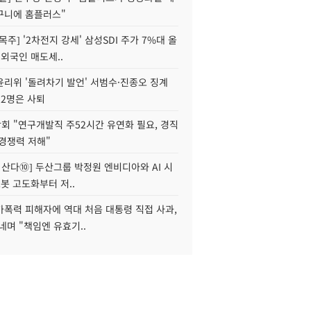
구니에 홈플러스"
목주] '2차전지 강세' 삼성SDI 주가 7%대 올
 외국인 매도세..
윤리위 '돌려차기 발언' 서범수·진종오 징계
 2명은 사퇴
회 "연구개발직 주52시간 유연화 필요, 경직
경쟁력 저해"
야 산다⑩] 두산그룹 박정원 엔비디아와 AI 시
로봇 고도화부터 저..
가폭력 피해자에 역대 처음 대통령 직접 사과,
네며 "책임엔 유효기..