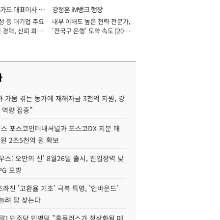
카드 대표이사 사
강정훈 iM뱅크 행장
성 등 대기업 주요
내부 이해도 높은 전략 전문가,
 경력, 신뢰 회복
'전국구 은행' 도약 속도 [2026
[2026년]
년]
사
 가뭄 겪는 농가에 재해자금 3천억 지원, 강
 역량 집중"
스 포스코인터내셔널과 포스코DX 지분 매
재원 2조5천억 원 확보
우스: 오만의 신' 8월26일 출시, 진입장벽 낮
PG 표방
좌진 '고환율 기조' 극복 특명, '인바운드'
늘려 답 찾는다
정말] 민주당 민병덕 "홈플러스가 정상화될 때