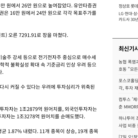
4만 원에서 26만 원으로 높여잡았다. 유안타증권
정상호 롯데
증권은 16만 원에서 24만 원으로 각각 목표주가를
LG·현대·삼
장
카드사 30년
에 '초집중' 
) 오른 7291.91로 장을 마쳤다.
최신기
기술주 강세 등으로 전기전자주 중심으로 매수세
농협 폭염과
정학적 불확실성 확대 속 기준금리 인상 우려 등으
호동 "모든
다.
포스코홀딩
다시 커질 수 있다는 우려에 투자심리가 위축된
각, 투자 
컴투스 '제
춘 MMOR
투자자는 1조2879억 원어치를, 외국인투자자는
투자자는 1조3278억 원어치를 순매도했다.
하나투어 조
사업 비중 
 1.87% 내렸다. 11개 종목이 상승, 19개 종목
[7일 오!