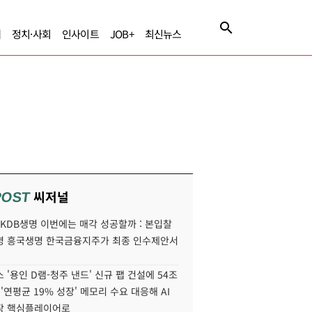
제
정치·사회
인사이트
JOB+
최신뉴스
씨저널
POST
' KDB생명 이번에는 매각 성공할까 : 본입찰
명 흥국생명 한국금융지주가 최종 인수제안서
 '용인 D램-청주 낸드' 신규 팹 건설에 54조
 '연평균 19% 성장' 메모리 수요 대응해 AI
장 핵심플레이어로