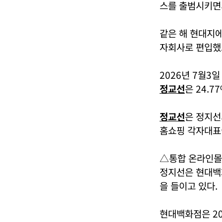
스를 출범시키면
같은 해 현대지
자회사로 편입했
2026년 7월3
정교선
은 24.7
정교선
은 정지선
홈쇼핑 각자대표
△통합 온라인몰 
정지선은 현대백화
을 들이고 있다.
현대백화점은 20