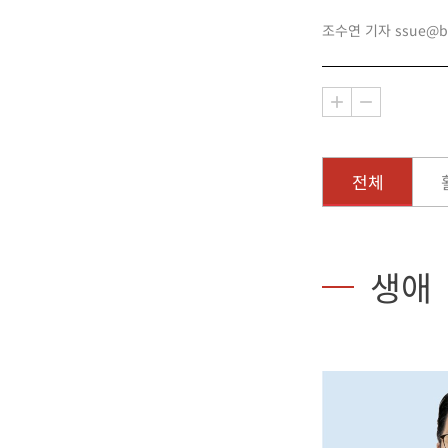
조수연 기자 ssue@bus
전체
생애