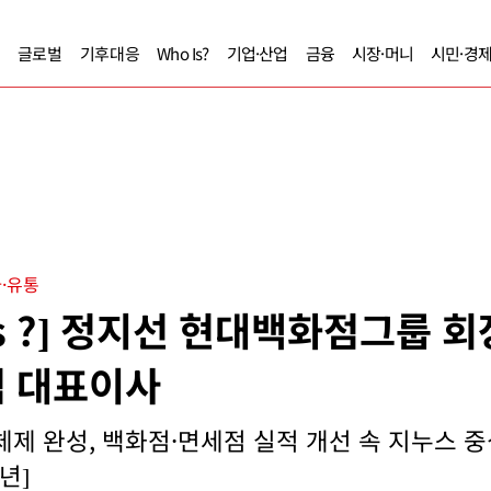
글로벌
기후대응
Who Is?
기업·산업
금융
시장·머니
시민·경
·유통
Is ?] 정지선 현대백화점그룹 회
 대표이사
체제 완성, 백화점·면세점 실적 개선 속 지누스 중
년]