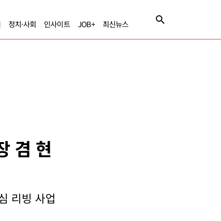
제
정치·사회
인사이트
JOB+
최신뉴스
장 겸 현
심 리빙 사업