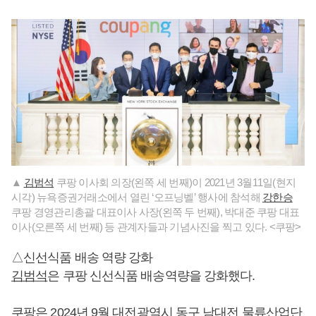
▲
김범석
쿠팡 이사회 의장(왼쪽 세 번째)이 2021년 3월11일(현지
시각) 뉴욕증권거래소에서 열린 ‘오프닝벨’ 행사에 참석해
강한승
쿠팡 경영관리총괄 대표이사 사장(왼쪽 두 번째), 박대준 쿠팡 대표
이사(오른쪽 세 번째) 등 관계자들과 기념사진을 찍고 있다. <쿠팡>
△신선식품 배송 역량 강화
김범석
은 쿠팡 신선식품 배송역량을 강화했다.
쿠팡은 2024년 9월 대전광역시 동구 남대전 물류산업단