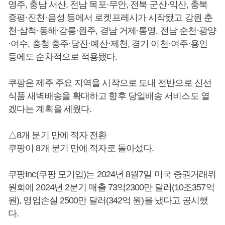
영주, 충남 서산, 전남 목포·무안, 전북 군산·익산, 충북
증평·진천·음성 등에서 로켓프레시가 시작됐고 강원 춘
천·삼척·동해·강릉·원주, 경남 거제·통영, 전남 순천·광양
·여수, 충청 충주·당진·예산·제천, 경기 이천·여주·용인
등에도 순차적으로 적용됐다.
쿠팡은 제주 주요 지역을 시작으로 도내 전반으로 신선
식품 새벽배송을 확대하고 향후 당일배송 서비스도 열
겠다는 계획을 세웠다.
△8개 분기 만에 적자 전환
쿠팡이 8개 분기 만에 적자로 돌아섰다.
쿠팡Inc(쿠팡 모기업)는 2024년 8월7일 미국 증권거래위
원회에 2024년 2분기 매출 73억2300만 달러(10조357억
원), 영업손실 2500만 달러(342억 원)을 냈다고 공시했
다.