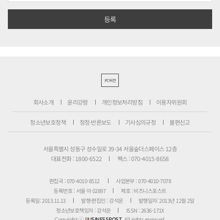
PC버전
회사소개
윤리강령
개인정보처리방침
이용자위원회
청소년보호정책
정정·반론보도
기사심의규정
불편신고
서울특별시 성동구 성수일로 39-34 서울숲더스페이스 12층
대표전화 : 1800-6522
팩스 : 070-4015-8658
편집국 : 070-4010-8512
사업본부 : 070-4010-7078
등록번호 : 서울 아 02897
제호 : 비즈니스포스트
등록일: 2013.11.13
발행·편집인 : 강석운
발행일자: 2013년 12월 2일
청소년보호책임자 : 강석운
ISSN : 2636-171X
Copyright ⓒ
B
USINESSPOST
. All rights reserved.