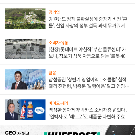
공기업
강원랜드 정책 불확실성에 중장기 비전 '흔
들', 신임 사장의 정부 설득 과제 무거워져
소비자·유통
[현장] 롯데마트 야심작 '부산 물류센터' 가
보니, 장보기 상품 자동으로 담는 '로봇 400
대' 장관
금융
삼섬증권 '상반기 영업이익 1조 클럽' 실적
랠리 진행형, 박종문 '발행어음' 달고 연임 향
하나
바이오·제약
백상환 동아제약 박카스 소비자층 넓혔다,
'얼박사'로 '레트로'로 제품군 다변화 주효