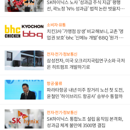
SK하이닉스 노사 '성과급 주식 지급' 평행
선, 곽노정 'N% 성과급' 법적 논란 벗을지 주
목
소비자·유통
치킨3사 '가맹점 상생' 비교해보니, 교촌 '영
업권 보호'·bhc '신메뉴 개발'·BBQ '원가 부
담'
전자·전기·정보통신
삼성전자, 미국 오크리지국립연구소와 극저
온 히트펌프 개발하기로
항공·물류
파라타항공 내년 미주 장거리 노선 첫 도전,
윤철민 '하이브리드 항공사' 승부수 통할까
전자·전기·정보통신
SK하이닉스 통합노조 설립 움직임 본격화,
성과급 체계 불만에 3500명 결집