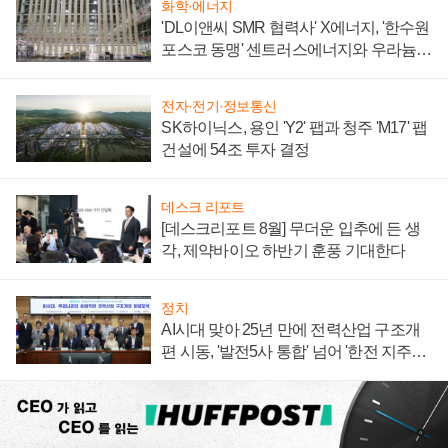
화학·에너지
'DL이앤씨 SMR 협력사' X에너지, '한수원
포스코 동맹' 센트러스에너지와 우라늄
계약 체결
전자·전기·정보통신
SK하이닉스, 용인 'Y2' 팹과 청주 'M17' 팹
건설에 54조 투자 결정
데스크 리포트
[데스크리포트 8월] 무더운 입추에 든 생
각, 제약바이오 하반기 훈풍 기대한다
정치
AI시대 맞아 25년 만에 전력산업 구조개
편 시동, '발전5사 통합' 넘어 '한전 지주사'
재편론도