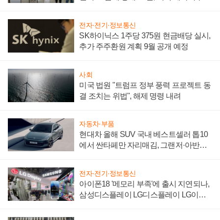
"중요한 이정표"
전자·전기·정보통신
SK하이닉스 1주당 375원 현금배당 실시,
추가 주주환원 계획 9월 공개 예정
사회
미국 법원 "트럼프 정부 풍력 프로젝트 동
결 조치는 위법", 해제 명령 내려
자동차·부품
현대차 올해 SUV 국내 베스트셀러 톱10
에서 싼타페만 자리매김, 그랜저·아반떼
'세단 쌍끌이'로 내수 방어
전자·전기·정보통신
아이폰18 '메모리 부족'에 출시 지연되나,
삼성디스플레이 LG디스플레이 LG이노
텍 '탈애플' 수익 다각화 속도