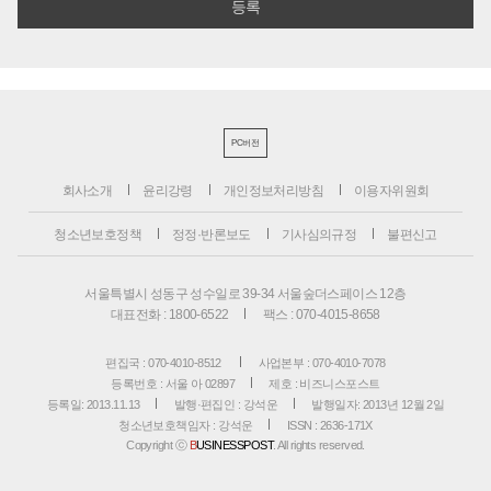
PC버전
회사소개
윤리강령
개인정보처리방침
이용자위원회
청소년보호정책
정정·반론보도
기사심의규정
불편신고
서울특별시 성동구 성수일로 39-34 서울숲더스페이스 12층
대표전화 : 1800-6522
팩스 : 070-4015-8658
편집국 : 070-4010-8512
사업본부 : 070-4010-7078
등록번호 : 서울 아 02897
제호 : 비즈니스포스트
등록일: 2013.11.13
발행·편집인 : 강석운
발행일자: 2013년 12월 2일
청소년보호책임자 : 강석운
ISSN : 2636-171X
Copyright ⓒ
B
USINESSPOST
. All rights reserved.