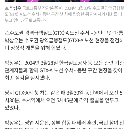
▲
박상우
국토교통부 장관(왼쪽)이 2024년 3월30일 수도권 광역급행철
도(GTX)-A 노선 수서∼동탄 구간 첫 차에 탑승한 뒤 관계자와 대화를 나
누고 있다. <국토교통부>
△수도권 광역급행철도(GTX)-A 노선 수서∼동탄 구간 개통
박상우
는 수도권 광역급행철도(GTX)-A 노선 현장을 점검하
며 정상적 개통을 위해 힘썼다.
박상우
는 2024년 3월28일 한국철도공사 등 모든 관련 기관
관계자들과 함께 GTX-A 노선 수서∼동탄 구간 현장을 찾아
최종 점검을 실시했다.
당시 GTX-A의 첫 차는 같은 해 3월30일 동탄역에서 오전 5
시30분, 수서역에서 오전 5시45분에 각각 출발을 앞두고
있었다.
박상우
는 영업 시운전, 정부 합동 대테러 훈련, 국민 참여 안