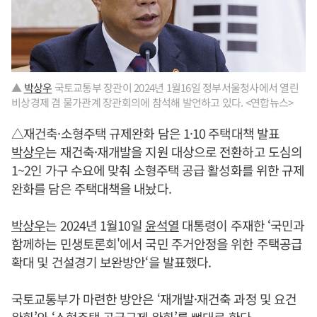
▲
박상우
국토교통부 장관이 2024년 1월16일 정부서울청사에서 열린
비상경제 겸 물가관계 장관회의에 참석해 발언하고 있다. <연합뉴스>
△재건축·소형주택 규제완화 담은 1·10 주택대책 발표
박상우
는 재건축·재개발을 지원 대상으로 전환하고 도심의
1~2인 가구 수요에 맞춰 소형주택 공급 활성화를 위한 규제
완화를 담은 주택대책을 내놨다.
박상우
는 2024년 1월10일
윤석열
대통령이 주재한 ‘국민과
함께하는 민생토론회'에서 국민 주거안정을 위한 주택공급
확대 및 건설경기 보완방안‘을 발표했다.
국토교통부가 마련한 방안은 ‘재개발·재건축 과정 및 요건