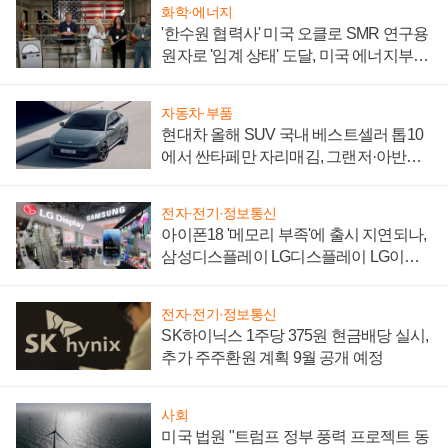
화학·에너지
'한수원 협력사' 미국 오클로 SMR 연구용
원자로 '임계 상태' 도달, 미국 에너지부
"중요한 이정표"
자동차·부품
현대차 올해 SUV 국내 베스트셀러 톱10
에서 싼타페만 자리매김, 그랜저·아반떼
'세단 쌍끌이'로 내수 방어
전자·전기·정보통신
아이폰18 '메모리 부족'에 출시 지연되나,
삼성디스플레이 LG디스플레이 LG이노
텍 '탈애플' 수익 다각화 속도
전자·전기·정보통신
SK하이닉스 1주당 375원 현금배당 실시,
추가 주주환원 계획 9월 공개 예정
사회
미국 법원 "트럼프 정부 풍력 프로젝트 동