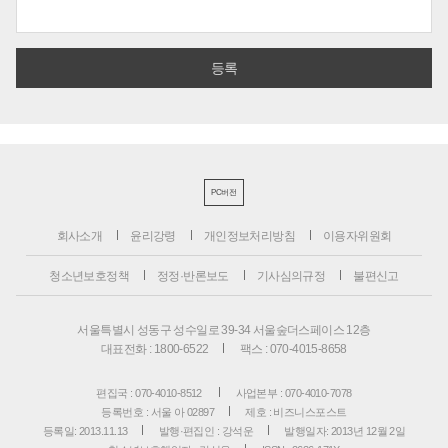
PC버전
회사소개
윤리강령
개인정보처리방침
이용자위원회
청소년보호정책
정정·반론보도
기사심의규정
불편신고
서울특별시 성동구 성수일로 39-34 서울숲더스페이스 12층
대표전화 : 1800-6522
팩스 : 070-4015-8658
편집국 : 070-4010-8512
사업본부 : 070-4010-7078
등록번호 : 서울 아 02897
제호 : 비즈니스포스트
등록일: 2013.11.13
발행·편집인 : 강석운
발행일자: 2013년 12월 2일