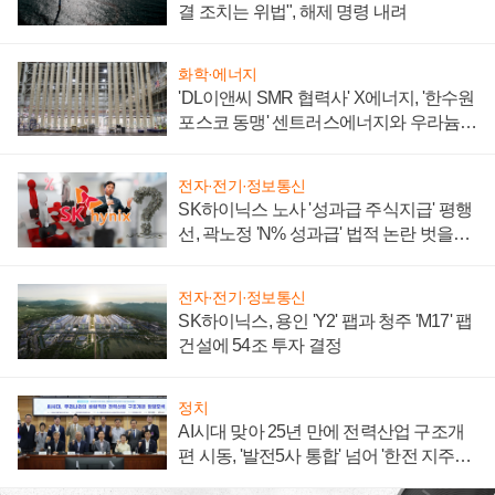
결 조치는 위법", 해제 명령 내려
화학·에너지
'DL이앤씨 SMR 협력사' X에너지, '한수원
포스코 동맹' 센트러스에너지와 우라늄
계약 체결
전자·전기·정보통신
SK하이닉스 노사 '성과급 주식지급' 평행
선, 곽노정 'N% 성과급' 법적 논란 벗을지
주목
전자·전기·정보통신
SK하이닉스, 용인 'Y2' 팹과 청주 'M17' 팹
건설에 54조 투자 결정
정치
AI시대 맞아 25년 만에 전력산업 구조개
편 시동, '발전5사 통합' 넘어 '한전 지주사'
재편론도