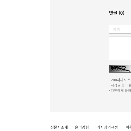
댓글 (0)
-
200자
까지 쓰실
- 저작권 등 
- 타인에게 불
신문사소개
윤리강령
기사심의규정
이