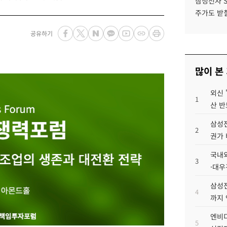
삼성전자 
주가도 받칠
공유하기
많이 본
외신 
1
산 반
삼성전
2
권가 
국내외
3
·대우
삼성전
4
까지
엔비디
5