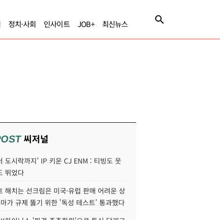
제
정치·사회
인사이트
JOB+
최신뉴스
씨저널
POST
 도시락까지' IP 키운 CJ ENM : 티빙도 웃
도 뛰었다
호 해치는 선크림은 미국·유럽 판매 어려운 상
콜마가 규제 뚫기 위한 '독성 테스트' 통과했다