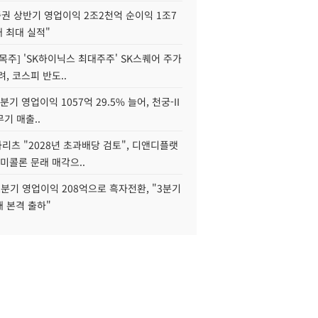
권 상반기 영업이익 2조2천억 순이익 1조7
대 최대 실적"
목주] 'SK하이닉스 최대주주' SK스퀘어 주가
려, 코스피 반도..
2분기 영업이익 1057억 29.5% 늘어, 천궁-II
기 매출..
화리츠 "2028년 초과배당 검토", 디앤디플랫
미콜론 문래 매각으..
분기 영업이익 208억으로 흑자전환, "3분기
재 본격 출하"