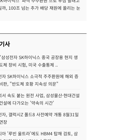
SK하이닉스 '파격 주주환원'으로 투심 달래고
까, 100조 넘는 추가 배당 재원에 쏠리는 눈
 기사
"삼성전자 SK하이닉스 중국 공장용 현지 생
도체 장비 시험, 미국 수출통제 ..
자 SK하이닉스 소극적 주주환원에 해외 증
비판, "반도체 호황 지속성 의문"
서 속도 붙는 원전 사업, 삼성물산·현대건설
건설에 다가오는 '약속의 시간'
자, 갤럭시Z 폴드8 사전예약 개통 8월31일
 연장
아 '루빈 울트라'에도 HBM4 탑재 검토, 삼