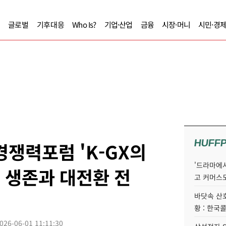
글로벌
기후대응
Who Is?
기업·산업
금융
시장·머니
시민·경
HUFF
후경쟁력포럼 'K-GX의
'드라마에서
 생존과 대전환 전
고 커머스
바닷속 산
황 : 한국
026-06-01 11:11:30