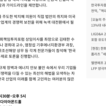
역할과 가이드라인을 제언합니다.
한국투자증
천억, "역
 주도한 박지혜 의원이 직접 법안의 취지와 미국
[오늘의 주
산업계의 경쟁력 보전을 위해 녹색 대전환에서 필
13%대 내
LIGD&A 
사회책임투자포럼 상임이사를 좌장으로 김태한 수
포함 유도무
형나 경희대 교수, 염정섭 기후에너지환경부 과장,
[현장] 한
국조선해양 상무 등 각계 전문가들이 참석해 ‘한국
폼리츠 "세
주제로 토론을 진행합니다.
엘앤에프 2
제 장벽과 에너지 안보 불안 속에서 우리 기업들
LFP 양극
경쟁력을 다질 수 있는 최선의 해법을 모색하는 자
 한국 산업의 미래를 함께 고민하는 여러분의 많은
1시30분~오후 5시
) 다이아몬드홀