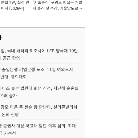
분할 2년, 실적 안
'기술중심' 구광모 힘실은 개발
이사 사장
어서 [2026년]
자 출신 첫 수장, 기술압도로
경쟁력 확보 사활 [2026년]
사
, 국내 배터리 제조사에 LFP 양극재 19만
기 공급 합의
수출입은행 기업은행 노조, 11일 여의도서
 반대' 결의대회
차이즈 놀부 법원에 회생 신청, 지난해 순손실
 9배 증가
구광모 다음 주 젠슨 황 만난다, 실리콘밸리서
' 논의 전망
 증권사 대상 국고채 담합 의혹 심의, 최대
금 가능성