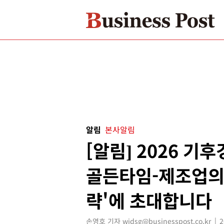
알림
본사알림
[알림] 2026 기
골든타임-제조업의
략'에 초대합니다
손영호 기자 widsg@businesspost.co.kr
2