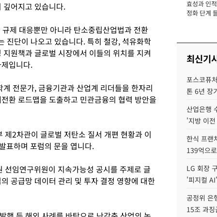
효성과 인적 
장
이 깊어지고 있습니다.
정화 단계 들
한 규제 대응뿐만 아니라 탄소중립산업법과 전환
 진단이 나오고 있습니다. 특히 철강, 석유화학
정 지원책과 글로벌 시장에서 이들의 위치를 지켜
최신기
과제입니다.
포스코퓨처엠
 학계 전문가, 금융기관과 산업계 리더들을 한자리
톤 6년 장
대전환 로드맵을 도출하고 민관금융의 협력 방안을
산업은행 
'지방 이전
제2차관이 글로벌 저탄소 질서 개편 현황과 이
한식 프랜
 발표하며 포럼의 문을 엽니다.
139억으로
 선임연구위원이 지속가능성 공시를 주제로 글
LG 회장 
의 공급망 데이터 관리 및 투자 결정 영향에 대한
'피지컬 AI
공정위 은행
15조 과징
발행 등 해외 사례를 바탕으로 난감축 산업의 녹