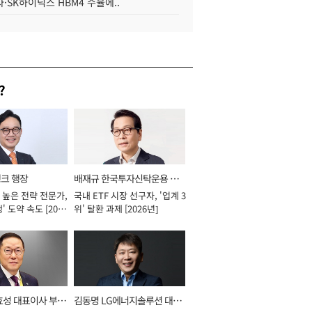
·SK하이닉스 HBM4 수율에..
?
뱅크 행장
배재규 한국투자신탁운용 대
 높은 전략 전문가,
국내 ETF 시장 선구자, '업계 3
표이사 사장
' 도약 속도 [2026
위' 탈환 과제 [2026년]
효성 대표이사 부회
김동명 LG에너지솔루션 대표