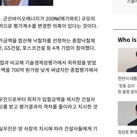
스플레
 군산바이오에너지가 200㎿(메가와트) 규모의
적으로 평가계수를 변경한 의혹이 있다는 것이다.
Who Is
가금액을 합산해 낙찰자를 선정하는 종합낙찰제
GS건설, 포스코건설 등 4개 기업이 참여했다.
기업과 비교해 기술경제성평가에서 최하점을 받았
금액을 700억 원가량 낮게 써냈지만 종합평가에서
한찬식 대
'정통 검사'
서관
청 출범 앞
맡아 [2026
무진으로부터 최저가 입찰금액을 제시한 건설사
고를 받고 평가결과의 격차를 줄이라고 지시한 것
실무진은 양 사장의 지시에 따라 건설사들에게 기
정상호 롯데