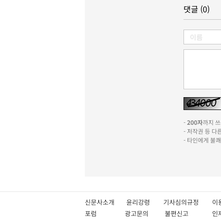
댓글 (0)
-
200자
까지 쓰실
- 저작권 등 
- 타인에게 불
신문사소개
윤리강령
기사심의규정
이
포럼
광고문의
불편신고