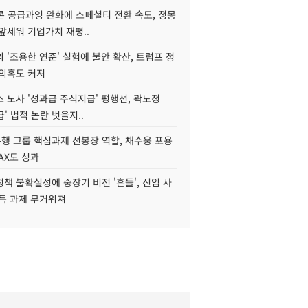
콘 공급과잉 완화에 스페셜티 전환 속도, 정몽
앞세워 기업가치 재평..
 '조용한 연준' 실험에 불안 확산, 트럼프 정
 의혹도 커져
 노사 '성과급 주식지급' 평행선, 곽노정
급' 법적 논란 벗을지..
행 그룹 핵심과제 선봉장 역할, 채수웅 포용
AX도 성과
책 불확실성에 중장기 비전 '흔들', 신임 사
설득 과제 무거워져