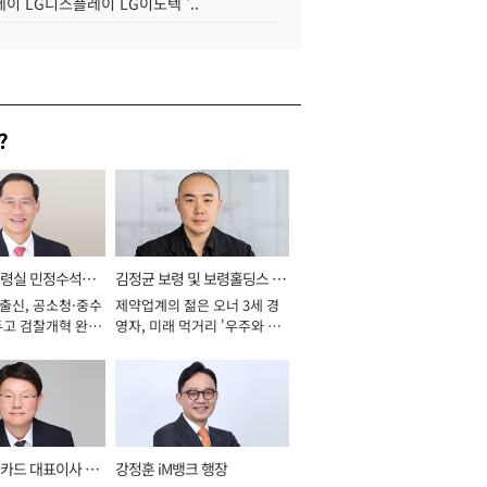
이 LG디스플레이 LG이노텍 '..
?
통령실 민정수석비
김정균 보령 및 보령홀딩스 대
 출신, 공소청·중수
제약업계의 젊은 오너 3세 경
표이사 사장
두고 검찰개혁 완수
영자, 미래 먹거리 '우주와 헬
년]
스케어' 공들여 [2026년]
카드 대표이사 사
강정훈 iM뱅크 행장