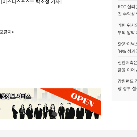
 [비즈니스포스트 박소정 기자]
KCC 실리
진 수익성 
케빈 워시의
배포금지>
부의 압박
SK하이닉스
'N% 성과
신한저축은
금융 이어 
강원랜드 정
장 정부 