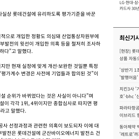
LG·현대·삼
장
카드사 30년
 사실상 롯데건설에 유리하도록 평가기준을 바꾼
에 '초집중' 
직적으로 개입한 정황도 의심돼 산업통상자원부에
최신기
중부발전의 윗선이 개입한 의혹 등을 철저히 조사하
하다”고 말했다.
[현장] 롯
상품 자동으
지만 현재 실정에 맞게 개선·보완한 것일뿐 특정
'상반기 1
 “평가계수 변경은 사전에 기업들과 합의된 것”이
'발행어음'
치킨3사 '
설 순위가 바뀌었다는 것은 사실이 아니다”며
호'·bhc '
이 각각 1위, 4위이지만 종합심사로 따지면 평
파라타항공 
라고 말했다.
이브리드 
공사 선정과정과 관련한 의혹이 보도되자 이에 대
동아제약 
중부발전은 롯데건설에 군산바이오에너지 발전소 건
'레트로'까