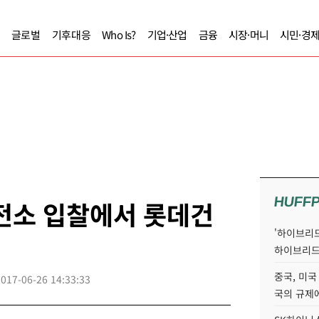
글로벌
기후대응
Who Is?
기업·산업
금융
시장·머니
시민·경
HUFF
전소 입찰에서 롯데건
'하이브리드
하이브리드
중국, 미국
2017-06-26 14:33:33
국의 규제에