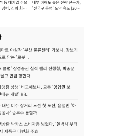
성 등 대기업 주요
내부 이해도 높은 전략 전문가,
 경력, 신뢰 회복
'전국구 은행' 도약 속도 [2026
[2026년]
년]
사
데마트 야심작 '부산 물류센터' 가보니, 장보기
로 담는 '로봇 ..
조 클럽' 삼성증권 실적 랠리 진행형, 박종문
 달고 연임 향한다
가맹점 상생' 비교해보니, 교촌 '영업권 보
신메뉴 개발'·BB..
내년 미주 장거리 노선 첫 도전, 윤철민 '하
항공사' 승부수 통할까
백상환 박카스 소비자층 넓혔다, '얼박사'부터
지 제품군 다변화 주효