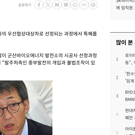
SK하이닉스
공유하기
에 임직원 
사의 우선협상대상자로 선정되는 과정에서 특혜를
많이 본
건설이 군산바이오에너지 발전소의 시공사 선정과정
로이터
1
며 “발주처측인 중부발전의 개입과 불법조작이 있
동",
'한수
2
'임계
BYD
3
BMW
현대차
4
페만 
아이폰
5