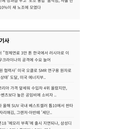
에 성과급 두고 '노조 통합' 움직임, 사흘 만
10%이 새 노조에 모였다
 기사
 "정제연료 3만 톤 한국에서 러시아로 이
 우크라이나의 공격에 수요 늘어
원 협력사' 미국 오클로 SMR 연구용 원자로
 상태' 도달, 미국 에너지부..
코리아 가격 앞세워 수입차 4위 올랐지만,
·벤츠보다 높은 공임비에 소비자 ..
 올해 SUV 국내 베스트셀러 톱10에서 싼타
자리매김, 그랜저·아반떼 '세단..
18 '메모리 부족'에 출시 지연되나, 삼성디