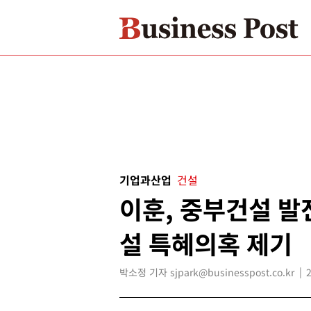
기업과산업
건설
이훈, 중부건설 발
설 특혜의혹 제기
박소정 기자 sjpark@businesspost.co.kr