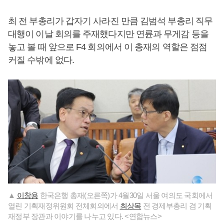
최 전 부총리가 갑자기 사라진 만큼 김범석 부총리 직무
대행이 이날 회의를 주재했다지만 연륜과 무게감 등을
놓고 볼 때 앞으로 F4 회의에서 이 총재의 역할은 점점
커질 수밖에 없다.
▲
이창용
한국은행 총재(오른쪽)가 4월30일 서울 여의도 국회에서
열린 기획재정위원회 전체회의에서
최상목
전 경제부총리 겸 기획
재정부 장관과 이야기를 나누고 있다. <연합뉴스>