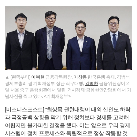
▲ (왼쪽부터)
이복현
금융감독원장,
이창용
한국은행 총재, 김범석
경제부총리 겸 기획재정부 장관 직무대행,
김병환
금융위원장이 2
일 서울 중구 은행회관에서 열린 '거시경제·금융현안간담회'에서 기
념사진을 찍고 있다. <기획재정부>
[비즈니스포스트] “
최상목
권한대행이 대외 신인도 하락
과 국정공백 상황을 막기 위해 정치보다 경제를 고려해
어렵지만 불가피한 결정을 했다. 이는 앞으로 우리 경제
시스템이 정치 프로세스와 독립적으로 정상 작동할 것