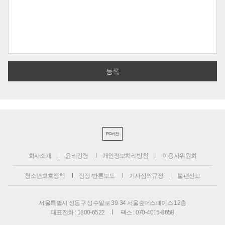
PC버전
회사소개
윤리강령
개인정보처리방침
이용자위원회
청소년보호정책
정정·반론보도
기사심의규정
불편신고
서울특별시 성동구 성수일로 39-34 서울숲더스페이스 12층
대표전화 : 1800-6522
팩스 : 070-4015-8658