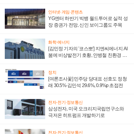
부담'
인터넷·게임·콘텐츠
YG엔터 하반기 빅뱅 월드투어로 실적 성
장 증권가 전망, 신인 보이그룹도 주목
화학·에너지
[김민정 기자의 '코스뽀'] 지엔씨에너지 AI
붐에 비상발전기 호황, 안병철 친환경 에
너지 발전전문기업 향한다
정치
[여론조사꽃] 민주당 당대표 선호도 정청
래 30.5%·김민석 29.6%, 0.9%p 초접전
전자·전기·정보통신
삼성전자, 미국 오크리지국립연구소와
극저온 히트펌프 개발하기로
전자·전기·정보통신