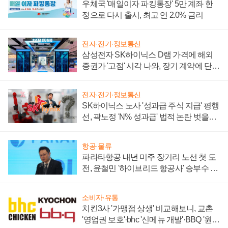
우체국 '매일이자 파킹통장' 5만 계좌 한
정으로 다시 출시, 최고 연 2.0% 금리
전자·전기·정보통신
삼성전자 SK하이닉스 D램 가격에 해외
증권가 '고점' 시각 나와, 장기 계약에 단점
부각
전자·전기·정보통신
SK하이닉스 노사 '성과급 주식 지급' 평행
선, 곽노정 'N% 성과급' 법적 논란 벗을지
주목
항공·물류
파라타항공 내년 미주 장거리 노선 첫 도
전, 윤철민 '하이브리드 항공사' 승부수 통
할까
소비자·유통
치킨3사 '가맹점 상생' 비교해보니, 교촌
'영업권 보호'·bhc '신메뉴 개발'·BBQ '원가