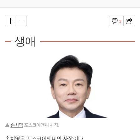
2
생애
▲
송치영
포스코이앤씨 사장.
송치영
은 포스코이앤씨의 사장이다.