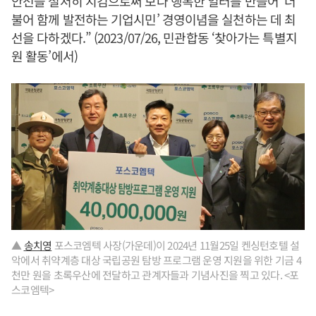
안전을 철저히 지킴으로써 보다 행복한 일터를 만들어 ‘더
불어 함께 발전하는 기업시민’ 경영이념을 실천하는 데 최
선을 다하겠다.” (2023/07/26, 민관합동 ‘찾아가는 특별지
원 활동’에서)
▲
송치영
포스코엠텍 사장(가운데)이 2024년 11월25일 켄싱턴호텔 설
악에서 취약계층 대상 국립공원 탐방 프로그램 운영 지원을 위한 기금 4
천만 원을 초록우산에 전달하고 관계자들과 기념사진을 찍고 있다. <포
스코엠텍>