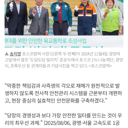
▲
송치영
포스코엠텍 사장(오른쪽 두 번째)이 2024년 11월4일 광양여
고앞에서 열린 '도담도담 빌리지' 준공식에서 포스코 1% 나눔재단, 광양
시, 초록우산 등 관계자들과 기념사진을 찍고 있다. <포스코엠텍>
“막중한 책임감과 사즉생의 각오로 재해가 원천적으로 발
생하지 않도록 전사적 안전관리 시스템을 근본부터 개편하
고, 현장 중심의 실효적인 안전문화를 구축하겠다.”
“당장의 경영성과 보다 가장 안전한 일터를 만드는 것이 우
리의 최우선 과제.” (2025/08/06, 광명-서울 고속도로 1공