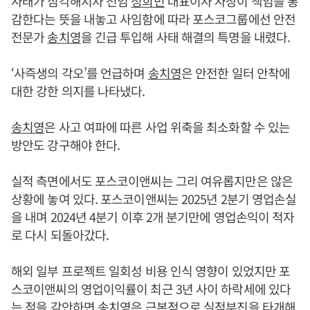
사태가 심각해지자 전임
정희민
대표이사 사장이 책임을 통
감한다는 뜻을 내놓고 사임함에 따라 포스코그룹에선 안전
전문가
송치영
을 긴급 투입해 사태 해결의 특명을 내렸다.
‘사즉생의 각오’를 언급하며
송치영
은 안전한 일터 안착에
대한 강한 의지를 나타냈다.
송치영
은 사고 여파에 따른 사업 위축을 최소화할 수 있는
방안도 강구해야 한다.
실적 측면에서도 포스코이앤씨는 그리 여유롭지만은 않은
상황에 놓여 있다. 포스코이앤씨는 2025년 2분기 영업손실
을 내며 2024년 4분기 이후 2개 분기만에 영업손익이 적자
로 다시 되돌아갔다.
해외 일부 프로젝트 일회성 비용 인식 영향이 있었지만 포
스코이앤씨의 영업이익률이 최근 3년 사이 하락세에 있다
는 점을 감안하면
송치영
은 근본적으로 실적부진을 타개해