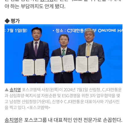
야 하는 부담까지도 안게 됐다.
◆ 평가
▲
송치영
포스코엠텍 사장(왼쪽)이 2024년 7월1일 산림청, CJ대한통운
과 삼림휴양·복지시설 자원순환 및 ESG경영을 위한 3자 업무협약을 맺
고 남성현 산림청장(가운데), 신영수 CJ대한통운 대표이사와 기념사진
을 찍고 있다. <포스코엠텍>
송치영
은 포스코그룹 내 대표적인 안전 전문가로 손꼽힌다.