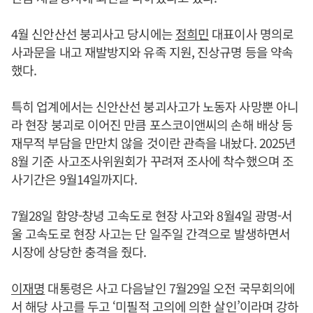
4월 신안산선 붕괴사고 당시에는
정희민
대표이사 명의로
사과문을 내고 재발방지와 유족 지원, 진상규명 등을 약속
했다.
특히 업계에서는 신안산선 붕괴사고가 노동자 사망뿐 아니
라 현장 붕괴로 이어진 만큼 포스코이앤씨의 손해 배상 등
재무적 부담을 만만치 않을 것이란 관측을 내놨다. 2025년
8월 기준 사고조사위원회가 꾸려져 조사에 착수했으며 조
사기간은 9월14일까지다.
7월28일 함양-창녕 고속도로 현장 사고와 8월4일 광명-서
울 고속도로 현장 사고는 단 일주일 간격으로 발생하면서
시장에 상당한 충격을 줬다.
이재명
대통령은 사고 다음날인 7월29일 오전 국무회의에
서 해당 사고를 두고 ‘미필적 고의에 의한 살인’이라며 강하