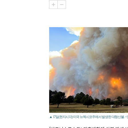
▲ 17일(현지시각) 미국 뉴멕시코주에서 발생한 대형산불. 