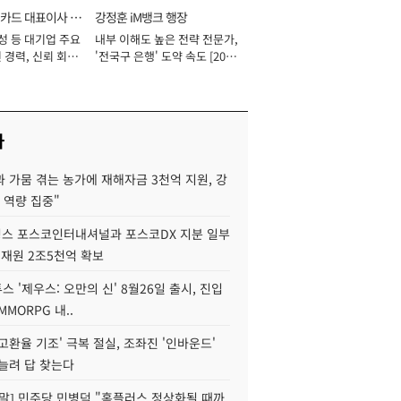
카드 대표이사 사
강정훈 iM뱅크 행장
성 등 대기업 주요
내부 이해도 높은 전략 전문가,
 경력, 신뢰 회복
'전국구 은행' 도약 속도 [2026
[2026년]
년]
사
 가뭄 겪는 농가에 재해자금 3천억 지원, 강
 역량 집중"
스 포스코인터내셔널과 포스코DX 지분 일부
 재원 2조5천억 확보
투스 '제우스: 오만의 신' 8월26일 출시, 진입
MMORPG 내..
고환율 기조' 극복 절실, 조좌진 '인바운드'
늘려 답 찾는다
정말] 민주당 민병덕 "홈플러스 정상화될 때까