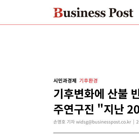
시민과경제
기후환경
기후변화에 산불 빈
주연구진 "지난 20
손영호 기자 widsg@businesspost.co.kr
2