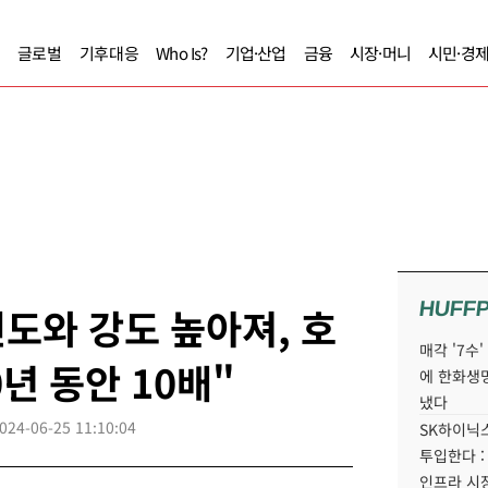
글로벌
기후대응
Who Is?
기업·산업
금융
시장·머니
시민·경
HUFF
도와 강도 높아져, 호
매각 '7수
년 동안 10배"
에 한화생
냈다
024-06-25 11:10:04
SK하이닉스
투입한다 :
인프라 시