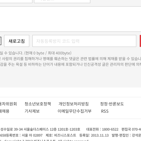
 수 있습니다. (현재 0 byte / 최대 400byte)
다른 사람의 권리를 침해하거나 명예를 훼손하는 댓글은 관련 법률에 의해 제재를 받을 수 있습니
쾌감을 주는 욕설 등 비하하는 단어가 내용에 포함되거나 인신공격성 글은 관리자의 판단에 의해
용자위원회
청소년보호정책
개인정보처리방침
정정·반론보도
인재채용
기사제보
이메일무단수집거부
RSS
수일로 39-34 서울숲더스페이스 12층 1201호-1203호
대표전화 : 1800-6522
편집국 070-4
8658
등록번호 : 서울 아 02897
제호: 비즈니스포스트
등록일: 2013.11.13
발행·편집인 : 강석
X
Copyright ? 2013 비즈니스포스트. All rights reserved.