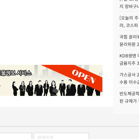
지 장바구
[오늘의 주
라, 코스피
국힘 윤리위
윤리위원 
KDB생명
금융지주 
가스공사 2
수용 미수금
반도체공학
된 규제가 