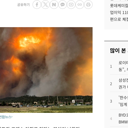
공유하기
롯데케미칼
업이익 11
편으로 체
많이 본
로이터
1
동",
삼성전
2
권가 
'한수
3
'임계
BYD
<연합뉴스>
4
BMW