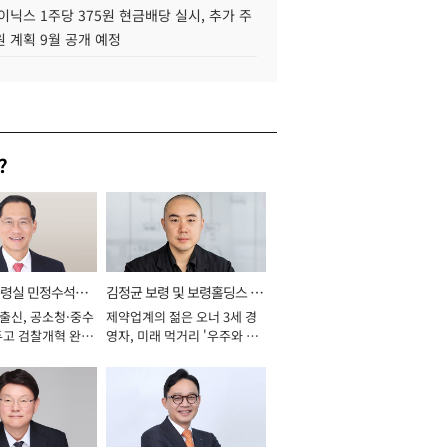
이닉스 1주당 375원 현금배당 실시, 추가 주
 계획 9월 공개 예정
?
통령실 민정수석비
김정균 보령 및 보령홀딩스 대
 출신, 공소청·중수
제약업계의 젊은 오너 3세 경
표이사 사장
두고 검찰개혁 완수
영자, 미래 먹거리 '우주와 헬
년]
스케어' 공들여 [2026년]