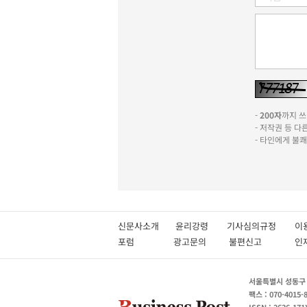
-
200자
까지 쓰실
- 저작권 등 
- 타인에게 불
신문사소개
윤리강령
기사심의규정
이
포럼
광고문의
불편신고
서울특별시 성동구 성
팩스 : 070-4015-
ISSN : 2636-171