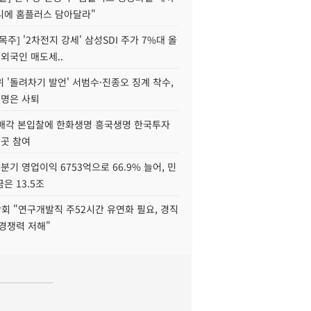
니에 홈플러스 담아달라"
목주] '2차전지 강세' 삼성SDI 주가 7%대 올
 외국인 매도세..
 '돌려차기 발언' 서범수·진종오 징계 착수,
2명은 사퇴
 매각 본입찰에 한화생명 흥국생명 한국투자
3곳 참여
분기 영업이익 6753억으로 66.9% 늘어, 민
은 13.5조
회 "연구개발직 주52시간 유연화 필요, 경직
경쟁력 저해"