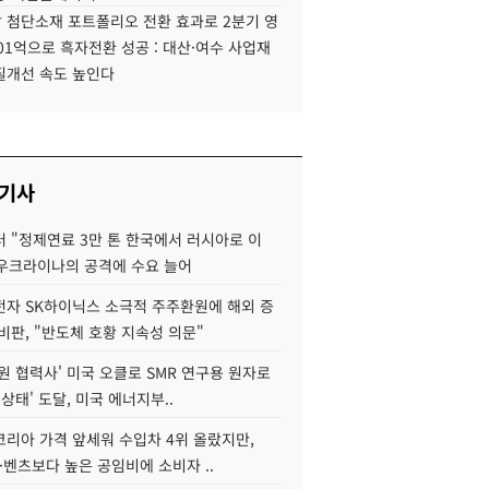
 첨단소재 포트폴리오 전환 효과로 2분기 영
01억으로 흑자전환 성공 : 대산·여수 사업재
질개선 속도 높인다
 기사
 "정제연료 3만 톤 한국에서 러시아로 이
 우크라이나의 공격에 수요 늘어
자 SK하이닉스 소극적 주주환원에 해외 증
비판, "반도체 호황 지속성 의문"
원 협력사' 미국 오클로 SMR 연구용 원자로
 상태' 도달, 미국 에너지부..
코리아 가격 앞세워 수입차 4위 올랐지만,
·벤츠보다 높은 공임비에 소비자 ..