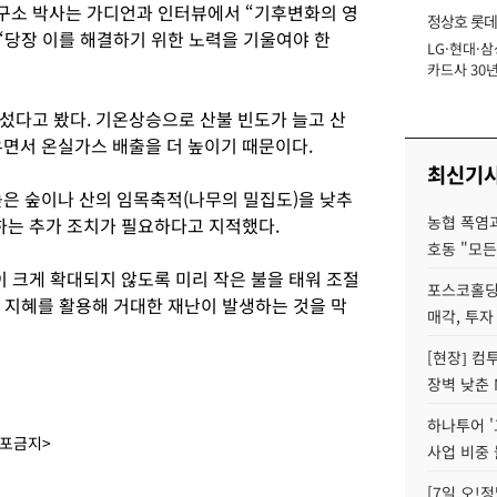
구소 박사는 가디언과 인터뷰에서 “기후변화의 영
정상호 롯데
“당장 이를 해결하기 위한 노력을 기울여야 한
LG·현대·삼
장
카드사 30년
에 '초집중' 
섰다고 봤다. 기온상승으로 산불 빈도가 늘고 산
우면서 온실가스 배출을 더 높이기 때문이다.
최신기
높은 숲이나 산의 임목축적(나무의 밀집도)을 낮추
농협 폭염과
하는 추가 조치가 필요하다고 지적했다.
호동 "모든
 크게 확대되지 않도록 미리 작은 불을 태워 조절
포스코홀딩
런 지혜를 활용해 거대한 재난이 발생하는 것을 막
매각, 투자
[현장] 컴
장벽 낮춘 
하나투어 '
배포금지>
사업 비중 
[7일 오!