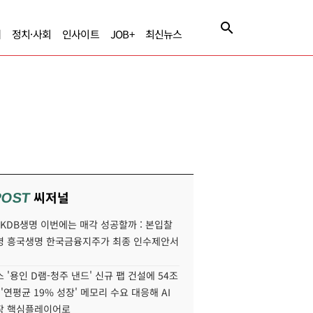
제
정치·사회
인사이트
JOB+
최신뉴스
씨저널
POST
' KDB생명 이번에는 매각 성공할까 : 본입찰
명 흥국생명 한국금융지주가 최종 인수제안서
 '용인 D램-청주 낸드' 신규 팹 건설에 54조
 '연평균 19% 성장' 메모리 수요 대응해 AI
장 핵심플레이어로