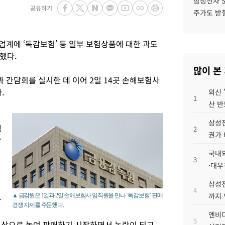
삼성전자 
공유하기
주가도 받칠
계에 ‘독감보험’ 등 일부 보험상품에 대한 과도
했다.
많이 본
 간담회를 실시한 데 이어 2일 14곳 손해보험사
.
외신 
1
산 반
삼성전
액
2
권가 
강
국내외
3
·대우
삼성전
4
까지
▲ 금감원은 1일과 2일 손해보험사 임직원을 만나 ‘독감보험’ 판매
장
경쟁 자제를 주문했다.
엔비디
5
이상으로 높여 판매하기 시작하면서 논란이 되고