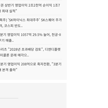
권 상반기 영업이익 2조2천억 순이익 1조7
대 최대 실적"
목주] 'SK하이닉스 최대주주' SK스퀘어 주가
려, 코스피 반도..
2분기 영업이익 1057억 29.5% 늘어, 천궁-II
기 매출..
화리츠 "2028년 초과배당 검토", 디앤디플랫
미콜론 문래 매각으..
분기 영업이익 208억으로 흑자전환, "3분기
재 본격 출하"