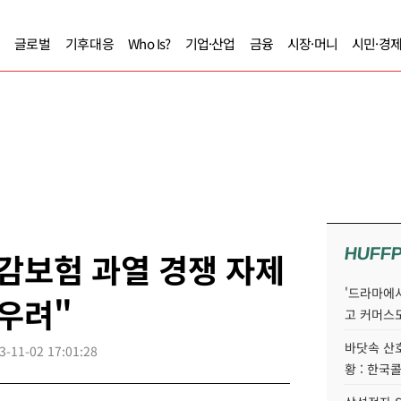
글로벌
기후대응
Who Is?
기업·산업
금융
시장·머니
시민·경
HUFF
감보험 과열 경쟁 자제
'드라마에서
 우려"
고 커머스
바닷속 산
3-11-02 17:01:28
황 : 한국