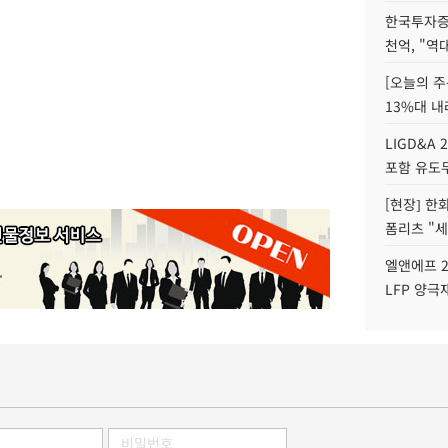
한국투자증
천억, "역
[오늘의 주
13%대 내
LIGD&A 
포함 유도무
[현장] 한
폼리츠 "세
엘앤에프 2
LFP 양극