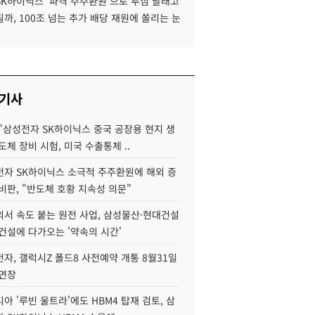
SK하이닉스 '파격 주주환원'으로 투심 달래고
까, 100조 넘는 추가 배당 재원에 쏠리는 눈
 기사
"삼성전자 SK하이닉스 중국 공장용 현지 생
도체 장비 시험, 미국 수출통제 ..
자 SK하이닉스 소극적 주주환원에 해외 증
비판, "반도체 호황 지속성 의문"
서 속도 붙는 원전 사업, 삼성물산·현대건설
건설에 다가오는 '약속의 시간'
자, 갤럭시Z 폴드8 사전예약 개통 8월31일
 연장
아 '루빈 울트라'에도 HBM4 탑재 검토, 삼