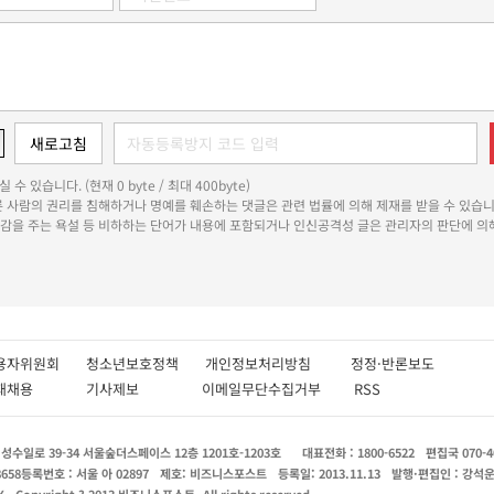
 수 있습니다. (현재 0 byte / 최대 400byte)
다른 사람의 권리를 침해하거나 명예를 훼손하는 댓글은 관련 법률에 의해 제재를 받을 수 있습니
쾌감을 주는 욕설 등 비하하는 단어가 내용에 포함되거나 인신공격성 글은 관리자의 판단에 의해
용자위원회
청소년보호정책
개인정보처리방침
정정·반론보도
인재채용
기사제보
이메일무단수집거부
RSS
수일로 39-34 서울숲더스페이스 12층 1201호-1203호
대표전화 : 1800-6522
편집국 070-4
8658
등록번호 : 서울 아 02897
제호: 비즈니스포스트
등록일: 2013.11.13
발행·편집인 : 강석
X
Copyright ? 2013 비즈니스포스트. All rights reserved.