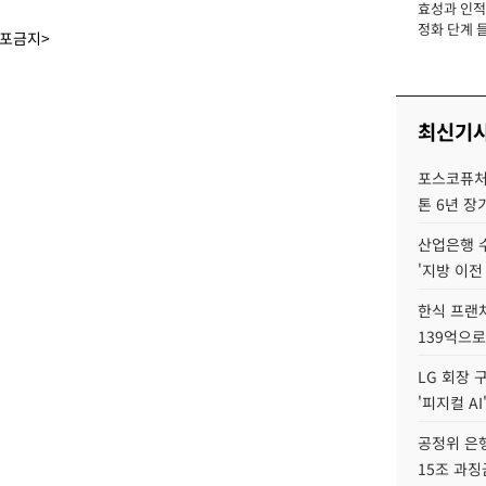
효성과 인적 
장
정화 단계 들
배포금지>
최신기
포스코퓨처엠
톤 6년 장
산업은행 
'지방 이전
한식 프랜
139억으로
LG 회장 
'피지컬 AI
공정위 은행
15조 과징