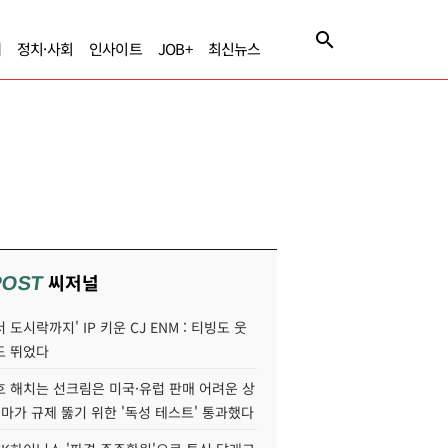
제
정치·사회
인사이트
JOB+
최신뉴스
씨저널
POST
 도시락까지' IP 키운 CJ ENM : 티빙도 웃
도 뛰었다
호 해치는 선크림은 미국·유럽 판매 어려운 상
콜마가 규제 뚫기 위한 '독성 테스트' 통과했다