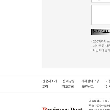
-
200자
까지 쓰실
- 저작권 등 
- 타인에게 불
신문사소개
윤리강령
기사심의규정
이
포럼
광고문의
불편신고
서울특별시 성동구 성
팩스 : 070-4015-
ISSN : 2636-171