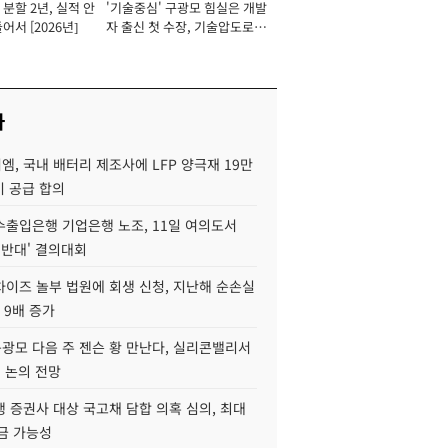
분할 2년, 실적 안
'기술중심' 구광모 힘실은 개발
이사 사장
어서 [2026년]
자 출신 첫 수장, 기술압도로
경쟁력 확보 사활 [2026년]
사
, 국내 배터리 제조사에 LFP 양극재 19만
기 공급 합의
수출입은행 기업은행 노조, 11일 여의도서
 반대' 결의대회
차이즈 놀부 법원에 회생 신청, 지난해 순손실
 9배 증가
구광모 다음 주 젠슨 황 만난다, 실리콘밸리서
' 논의 전망
 증권사 대상 국고채 담합 의혹 심의, 최대
금 가능성