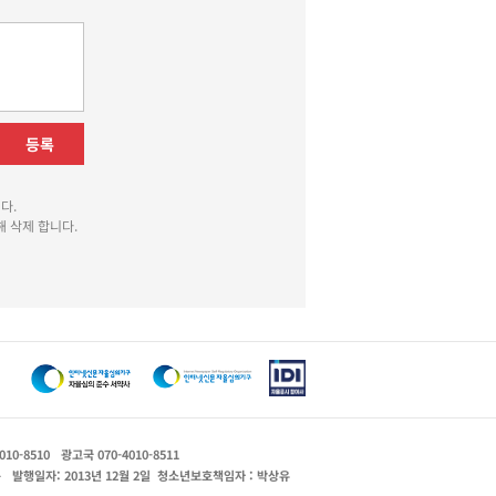
등록
다.
 삭제 합니다.
010-8510
광고국 070-4010-8511
운
발행일자: 2013년 12월 2일
청소년보호책임자 : 박상유