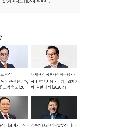
·SK하이닉스 HBM4 수율에..
?
뱅크 행장
배재규 한국투자신탁운용 대
 높은 전략 전문가,
국내 ETF 시장 선구자, '업계 3
표이사 사장
' 도약 속도 [2026
위' 탈환 과제 [2026년]
효성 대표이사 부회
김동명 LG에너지솔루션 대표