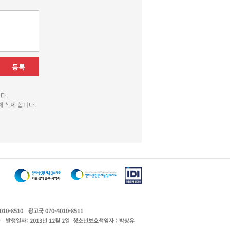
등록
다.
 삭제 합니다.
010-8510
광고국 070-4010-8511
운
발행일자: 2013년 12월 2일
청소년보호책임자 : 박상유