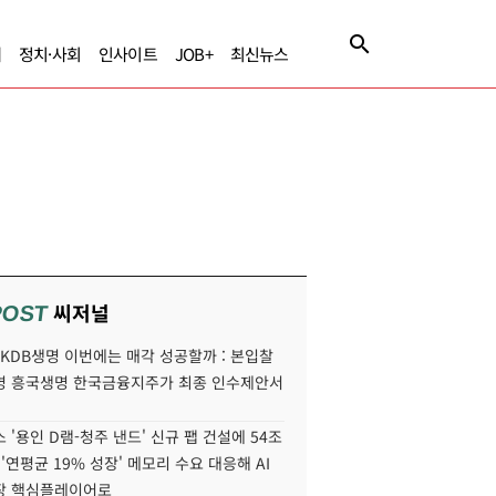
제
정치·사회
인사이트
JOB+
최신뉴스
씨저널
POST
' KDB생명 이번에는 매각 성공할까 : 본입찰
명 흥국생명 한국금융지주가 최종 인수제안서
 '용인 D램-청주 낸드' 신규 팹 건설에 54조
 '연평균 19% 성장' 메모리 수요 대응해 AI
장 핵심플레이어로