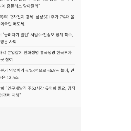
니에 홈플러스 담아달라"
목주] '2차전지 강세' 삼성SDI 주가 7%대 올
 외국인 매도세..
 '돌려차기 발언' 서범수·진종오 징계 착수,
2명은 사퇴
 매각 본입찰에 한화생명 흥국생명 한국투자
3곳 참여
분기 영업이익 6753억으로 66.9% 늘어, 민
은 13.5조
회 "연구개발직 주52시간 유연화 필요, 경직
경쟁력 저해"