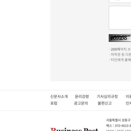
-
200자
까지 쓰실
- 저작권 등 
- 타인에게 불
신문사소개
윤리강령
기사심의규정
이
포럼
광고문의
불편신고
서울특별시 성동구 성
팩스 : 070-4015-
ISSN : 2636-171