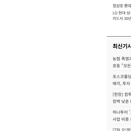
정상호 롯데
LG·현대·삼
장
카드사 30년
에 '초집중' 
최신기
농협 폭염과
호동 "모든
포스코홀딩
매각, 투자
[현장] 컴
장벽 낮춘 
하나투어 '
사업 비중 
[7일 오!