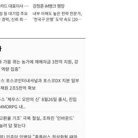
카드 대표이사 사
강정훈 iM뱅크 행장
성 등 대기업 주요
내부 이해도 높은 전략 전문가,
 경력, 신뢰 회복
'전국구 은행' 도약 속도 [2026
[2026년]
년]
사
 가뭄 겪는 농가에 재해자금 3천억 지원, 강
 역량 집중"
스 포스코인터내셔널과 포스코DX 지분 일부
 재원 2조5천억 확보
투스 '제우스: 오만의 신' 8월26일 출시, 진입
MMORPG 내..
고환율 기조' 극복 절실, 조좌진 '인바운드'
늘려 답 찾는다
정말] 민주당 민병덕 "홈플러스 정상화될 때까