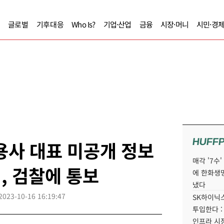
글로벌
기후대응
Who Is?
기업·산업
금융
시장·머니
시민·경
HUFF
용사 대표 미공개 정보
매각 '7수
, 검찰에 통보
에 한화생
냈다
2023-10-16 16:19:47
SK하이닉스
투입한다 :
인프라 시