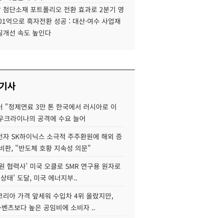
 첨단소재 포트폴리오 전환 효과로 2분기 영
01억으로 흑자전환 성공 : 대산·여수 사업재
질개선 속도 높인다
 기사
 "정제연료 3만 톤 한국에서 러시아로 이
 우크라이나의 공격에 수요 늘어
자 SK하이닉스 소극적 주주환원에 해외 증
비판, "반도체 호황 지속성 의문"
원 협력사' 미국 오클로 SMR 연구용 원자로
 상태' 도달, 미국 에너지부..
코리아 가격 앞세워 수입차 4위 올랐지만,
·벤츠보다 높은 공임비에 소비자 ..