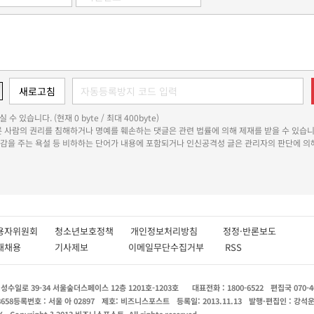
 수 있습니다. (현재 0 byte / 최대 400byte)
다른 사람의 권리를 침해하거나 명예를 훼손하는 댓글은 관련 법률에 의해 제재를 받을 수 있습니
쾌감을 주는 욕설 등 비하하는 단어가 내용에 포함되거나 인신공격성 글은 관리자의 판단에 의해
용자위원회
청소년보호정책
개인정보처리방침
정정·반론보도
인재채용
기사제보
이메일무단수집거부
RSS
수일로 39-34 서울숲더스페이스 12층 1201호-1203호
대표전화 : 1800-6522
편집국 070-4
8658
등록번호 : 서울 아 02897
제호: 비즈니스포스트
등록일: 2013.11.13
발행·편집인 : 강석
X
Copyright ? 2013 비즈니스포스트. All rights reserved.