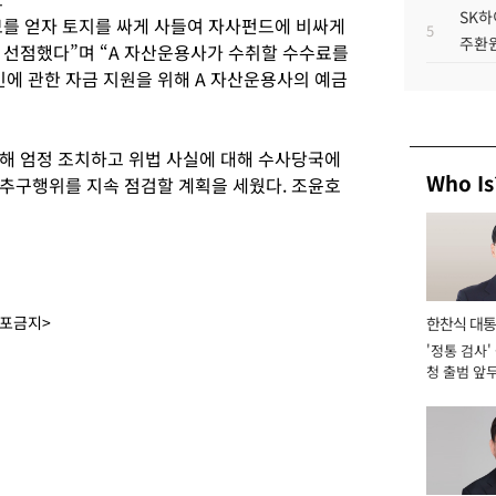
SK하
보를 얻자 토지를 싸게 사들여 자사펀드에 비싸게
5
주환원
 선점했다”며 “A 자산운용사가 수취할 수수료를
에 관한 자금 지원을 위해 A 자산운용사의 예금
해 엄정 조치하고 위법 사실에 대해 수사당국에
Who Is
추구행위를 지속 점검할 계획을 세웠다. 조윤호
배포금지>
한찬식 대
'정통 검사'
서관
청 출범 앞
맡아 [2026