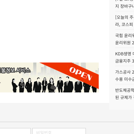
지 장바구
[오늘의 주
라, 코스피
국힘 윤리위
윤리위원 
KDB생명
금융지주 
가스공사 2
수용 미수금
반도체공학
된 규제가 