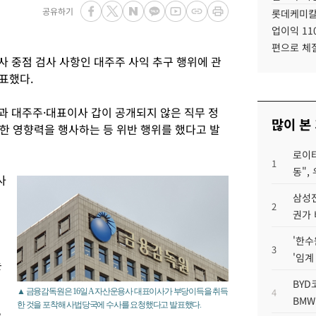
공유하기
롯데케미칼
업이익 11
편으로 체
 중점 검사 사항인 대주주 사익 추구 행위에 관
발표했다.
과 대주주·대표이사 갑이 공개되지 않은 직무 정
많이 본
한 영향력을 행사하는 등 위반 행위를 했다고 발
로이터
1
동",
사
삼성전
2
권가 
'한수
3
'임계
는
BYD
4
▲ 금융감독원은 16일 A 자산운용사 대표이사가 부당이득을 취득
BMW
한 것을 포착해 사법당국에 수사를 요청했다고 발표했다.
으