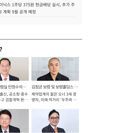
이닉스 1주당 375원 현금배당 실시, 추가 주
 계획 9월 공개 예정
?
통령실 민정수석비
김정균 보령 및 보령홀딩스 대
 출신, 공소청·중수
제약업계의 젊은 오너 3세 경
표이사 사장
두고 검찰개혁 완수
영자, 미래 먹거리 '우주와 헬
년]
스케어' 공들여 [2026년]