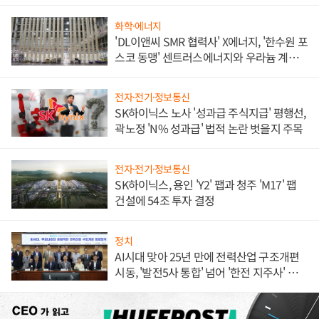
화학·에너지
'DL이앤씨 SMR 협력사' X에너지, '한수원 포
스코 동맹' 센트러스에너지와 우라늄 계약
체결
전자·전기·정보통신
SK하이닉스 노사 '성과급 주식지급' 평행선,
곽노정 'N% 성과급' 법적 논란 벗을지 주목
전자·전기·정보통신
SK하이닉스, 용인 'Y2' 팹과 청주 'M17' 팹
건설에 54조 투자 결정
정치
AI시대 맞아 25년 만에 전력산업 구조개편
시동, '발전5사 통합' 넘어 '한전 지주사' 재편
론도