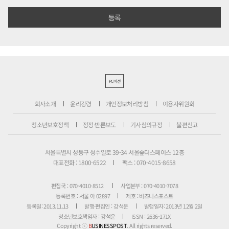
PC버전
회사소개
윤리강령
개인정보처리방침
이용자위원회
청소년보호정책
정정·반론보도
기사심의규정
불편신고
서울특별시 성동구 성수일로 39-34 서울숲더스페이스 12층
대표전화 : 1800-6522
팩스 : 070-4015-8658
편집국 : 070-4010-8512
사업본부 : 070-4010-7078
등록번호 : 서울 아 02897
제호 : 비즈니스포스트
등록일: 2013.11.13
발행·편집인 : 강석운
발행일자: 2013년 12월 2일
청소년보호책임자 : 강석운
ISSN : 2636-171X
Copyright ⓒ
B
USINESSPOST
. All rights reserved.