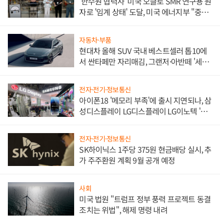
'한수원 협력사' 미국 오클로 SMR 연구용 원
자로 '임계 상태' 도달, 미국 에너지부 "중요
한 이정표"
자동차·부품
현대차 올해 SUV 국내 베스트셀러 톱10에
서 싼타페만 자리매김, 그랜저·아반떼 '세단
쌍끌이'로 내수 방어
전자·전기·정보통신
아이폰18 '메모리 부족'에 출시 지연되나, 삼
성디스플레이 LG디스플레이 LG이노텍 '탈
애플' 수익 다각화 속도
전자·전기·정보통신
SK하이닉스 1주당 375원 현금배당 실시, 추
가 주주환원 계획 9월 공개 예정
사회
미국 법원 "트럼프 정부 풍력 프로젝트 동결
조치는 위법", 해제 명령 내려