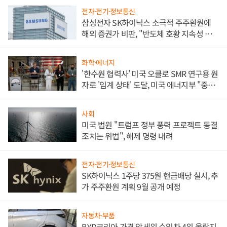
전자·전기·정보통신
삼성전자 SK하이닉스 소극적 주주환원에
해외 증권가 비판, "반도체 호황 지속성 의
문"
화학·에너지
'한수원 협력사' 미국 오클로 SMR 연구용 원
자로 '임계 상태' 도달, 미국 에너지부 "중요
한 이정표"
사회
미국 법원 "트럼프 정부 풍력 프로젝트 동결
조치는 위법", 해제 명령 내려
전자·전기·정보통신
SK하이닉스 1주당 375원 현금배당 실시, 추
가 주주환원 계획 9월 공개 예정
자동차·부품
BYD코리아 가격 앞세워 수입차 4위 올랐지