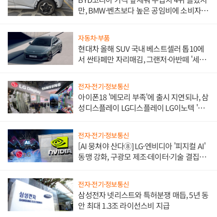
만, BMW·벤츠보다 높은 공임비에 소비자
불만 폭발
자동차·부품
현대차 올해 SUV 국내 베스트셀러 톱10에
서 싼타페만 자리매김, 그랜저·아반떼 '세단
쌍끌이'로 내수 방어
전자·전기·정보통신
아이폰18 '메모리 부족'에 출시 지연되나, 삼
성디스플레이 LG디스플레이 LG이노텍 '탈
애플' 수익 다각화 속도
전자·전기·정보통신
[AI 뭉쳐야 산다⑧] LG·엔비디아 '피지컬 AI'
동맹 강화, 구광모 제조·데이터·기술 결집
해 종합 로보틱스 기업으로
전자·전기·정보통신
삼성전자 넷리스트와 특허분쟁 매듭, 5년 동
안 최대 1.3조 라이선스비 지급