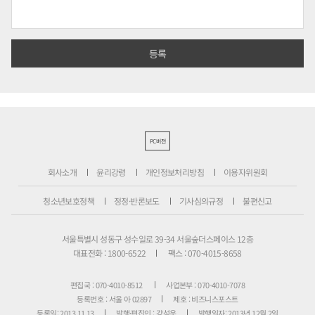
PC버전
회사소개
윤리강령
개인정보처리방침
이용자위원회
청소년보호정책
정정·반론보도
기사심의규정
불편신고
서울특별시 성동구 성수일로 39-34 서울숲더스페이스 12층
대표전화 : 1800-6522
팩스 : 070-4015-8658
편집국 : 070-4010-8512
사업본부 : 070-4010-7078
등록번호 : 서울 아 02897
제호 : 비즈니스포스트
등록일: 2013.11.13
발행·편집인 : 강석운
발행일자: 2013년 12월 2일