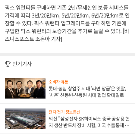
픽스 워런티를 구매하면 기존 2년/무제한인 보증 서비스를
가격에 따라 3년/20만km, 5년/20만km, 6년/20만km로 연
장할 수 있다. 픽스 워런티 업그레이드를 구매하면 기존에
구입한 픽스 워런티의 보증기간을 추가로 늘릴 수 있다. [비
즈니스포스트 조은아 기자]
인기기사
소비자·유통
롯데·농심 창업주 시대 '라면 앙금'은 옛말,
'사촌' 신동빈·신동원 시대 협업 확대일로
전자·전기·정보통신
외신 "삼성전자 SK하이닉스 중국 공장용 현
지 생산 반도체 장비 시험, 미국 수출통제 대
비"