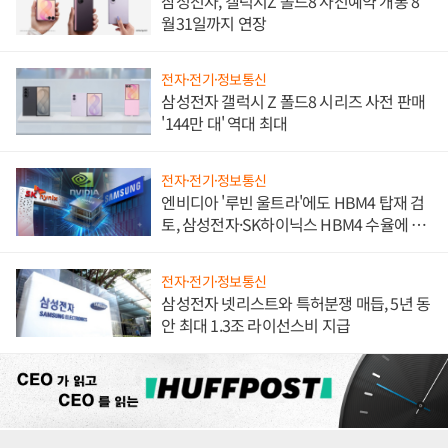
삼성전자, 갤럭시Z 폴드8 사전예약 개통 8
월31일까지 연장
전자·전기·정보통신
삼성전자 갤럭시 Z 폴드8 시리즈 사전 판매
'144만 대' 역대 최대
전자·전기·정보통신
엔비디아 '루빈 울트라'에도 HBM4 탑재 검
토, 삼성전자·SK하이닉스 HBM4 수율에 주
도권 갈린다
전자·전기·정보통신
삼성전자 넷리스트와 특허분쟁 매듭, 5년 동
안 최대 1.3조 라이선스비 지급