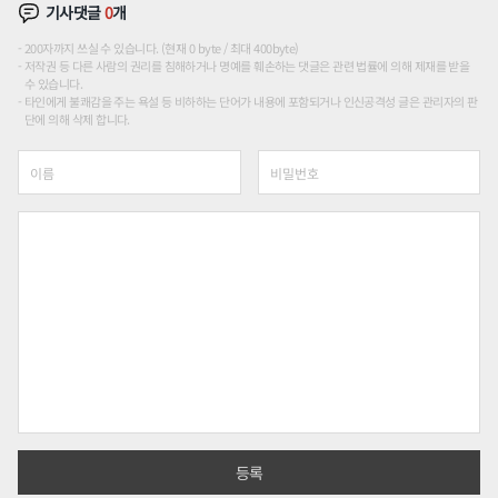
기사댓글
0
개
200자까지 쓰실 수 있습니다. (현재 0 byte / 최대 400byte)
저작권 등 다른 사람의 권리를 침해하거나 명예를 훼손하는 댓글은 관련 법률에 의해 제재를 받을
수 있습니다.
타인에게 불쾌감을 주는 욕설 등 비하하는 단어가 내용에 포함되거나 인신공격성 글은 관리자의 판
단에 의해 삭제 합니다.