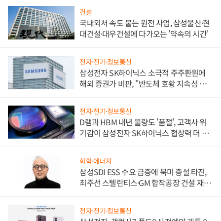
건설
국내외서 속도 붙는 원전 사업, 삼성물산·현
대건설·대우건설에 다가오는 '약속의 시간'
전자·전기·정보통신
삼성전자 SK하이닉스 소극적 주주환원에
해외 증권가 비판, "반도체 호황 지속성 의
문"
전자·전기·정보통신
D램과 HBM 내년 물량도 '품절', 고객사 위
기감이 삼성전자 SK하이닉스 협상력 더 키
워
화학·에너지
삼성SDI ESS 수요 급증에 북미 증설 타진,
최주선 스텔란티스·GM 합작공장 건설 재추
진하나
전자·전기·정보통신