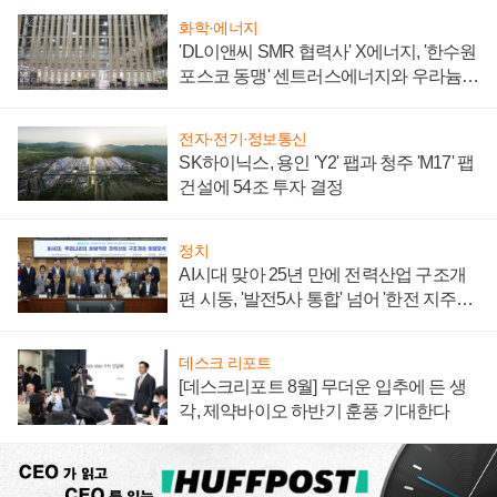
화학·에너지
'DL이앤씨 SMR 협력사' X에너지, '한수원
포스코 동맹' 센트러스에너지와 우라늄
계약 체결
전자·전기·정보통신
SK하이닉스, 용인 'Y2' 팹과 청주 'M17' 팹
건설에 54조 투자 결정
정치
AI시대 맞아 25년 만에 전력산업 구조개
편 시동, '발전5사 통합' 넘어 '한전 지주사'
재편론도
데스크 리포트
[데스크리포트 8월] 무더운 입추에 든 생
각, 제약바이오 하반기 훈풍 기대한다