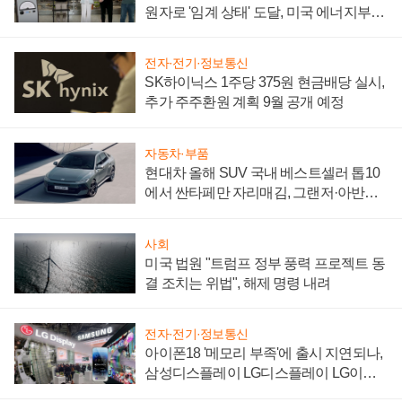
원자로 '임계 상태' 도달, 미국 에너지부
"중요한 이정표"
전자·전기·정보통신
SK하이닉스 1주당 375원 현금배당 실시,
추가 주주환원 계획 9월 공개 예정
자동차·부품
현대차 올해 SUV 국내 베스트셀러 톱10
에서 싼타페만 자리매김, 그랜저·아반떼
'세단 쌍끌이'로 내수 방어
사회
미국 법원 "트럼프 정부 풍력 프로젝트 동
결 조치는 위법", 해제 명령 내려
전자·전기·정보통신
아이폰18 '메모리 부족'에 출시 지연되나,
삼성디스플레이 LG디스플레이 LG이노
텍 '탈애플' 수익 다각화 속도