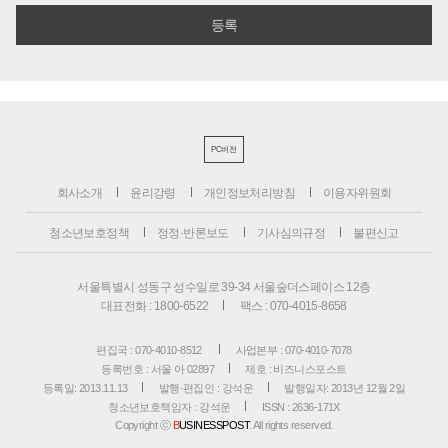
PC버전
회사소개
윤리강령
개인정보처리방침
이용자위원회
청소년보호정책
정정·반론보도
기사심의규정
불편신고
서울특별시 성동구 성수일로 39-34 서울숲더스페이스 12층
대표전화 : 1800-6522
팩스 : 070-4015-8658
편집국 : 070-4010-8512
사업본부 : 070-4010-7078
등록번호 : 서울 아 02897
제호 : 비즈니스포스트
등록일: 2013.11.13
발행·편집인 : 강석운
발행일자: 2013년 12월 2일
청소년보호책임자 : 강석운
ISSN : 2636-171X
Copyright ⓒ
B
USINESSPOST
. All rights reserved.