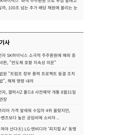
SK하이닉스 '파격 주주환원'으로 투심 달래고
까, 100조 넘는 추가 배당 재원에 쏠리는 눈
 기사
자 SK하이닉스 소극적 주주환원에 해외 증
비판, "반도체 호황 지속성 의문"
법원 "트럼프 정부 풍력 프로젝트 동결 조치
법", 해제 명령 내려
자, 갤럭시Z 폴드8 사전예약 개통 8월31일
 연장
코리아 가격 앞세워 수입차 4위 올랐지만,
·벤츠보다 높은 공임비에 소비자 ..
 뭉쳐야 산다⑧] LG·엔비디아 '피지컬 AI' 동맹