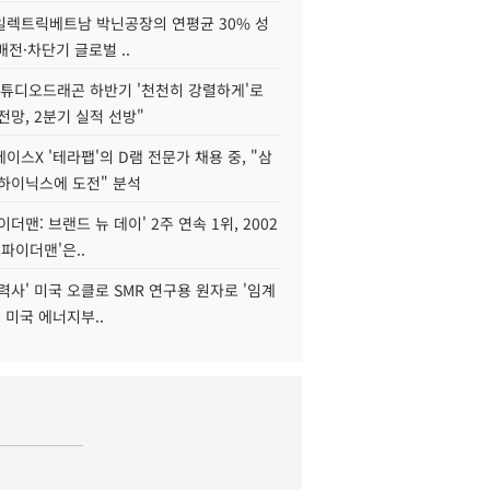
S일렉트릭베트남 박닌공장의 연평균 30% 성
"배전·차단기 글로벌 ..
스튜디오드래곤 하반기 '천천히 강렬하게'로
전망, 2분기 실적 선방"
이스X '테라팹'의 D램 전문가 채용 중, "삼
K하이닉스에 도전" 분석
이더맨: 브랜드 뉴 데이' 2주 연속 1위, 2002
스파이더맨'은..
력사' 미국 오클로 SMR 연구용 원자로 '임계
, 미국 에너지부..