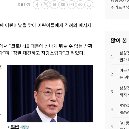
삼성전자 
공유하기
주가도 받칠
번째 어린이날을 맞아 어린이들에게 격려의 메시지
많이 본
에서 “코로나19 때문에 신나게 뛰놀 수 없는 상황
”며 “정말 대견하고 자랑스럽다”고 적었다.
삼성전
1
권가 
크
미국 
2
는 위
삼성전
3
까지
BYD
4
BMW
한
[AI
5
문재인
▲
대통령.