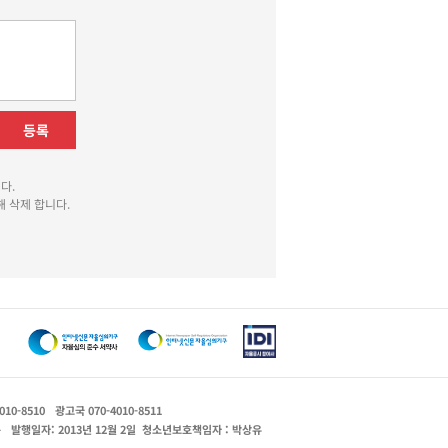
등록
다.
 삭제 합니다.
010-8510
광고국 070-4010-8511
운
발행일자: 2013년 12월 2일
청소년보호책임자 : 박상유