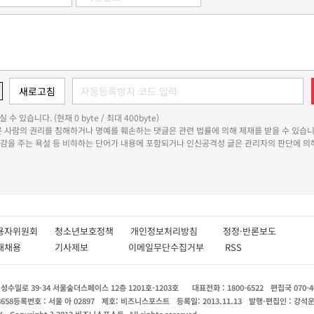
 수 있습니다. (현재 0 byte / 최대 400byte)
다른 사람의 권리를 침해하거나 명예를 훼손하는 댓글은 관련 법률에 의해 제재를 받을 수 있습니
쾌감을 주는 욕설 등 비하하는 단어가 내용에 포함되거나 인신공격성 글은 관리자의 판단에 의해
용자위원회
청소년보호정책
개인정보처리방침
정정·반론보도
인재채용
기사제보
이메일무단수집거부
RSS
수일로 39-34 서울숲더스페이스 12층 1201호-1203호
대표전화 : 1800-6522
편집국 070-4
8658
등록번호 : 서울 아 02897
제호: 비즈니스포스트
등록일: 2013.11.13
발행·편집인 : 강석
X
Copyright ? 2013 비즈니스포스트. All rights reserved.