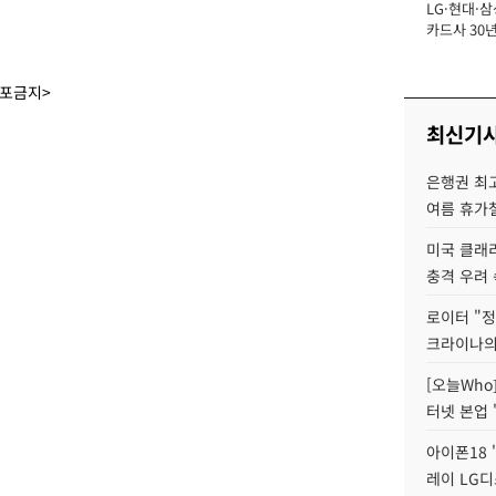
LG·현대·삼
장
카드사 30년
에 '초집중' 
배포금지>
최신기
은행권 최
여름 휴가철
미국 클래
충격 우려 
로이터 "정
크라이나의
[오늘Who
터넷 본업 '
아이폰18 
레이 LG디