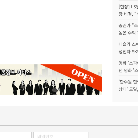
[현장] L
장 비결, 
증권가 "
높은 수익 
테슬라 스페
성전자 S
영화 '스파
년 영화 '
'한수원 협
상태' 도달