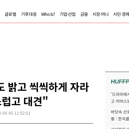
글로벌
기후대응
Who Is?
기업·산업
금융
시장·머니
시민·경
HUFF
도 밝고 씩씩하게 자라
'드라마에서
스럽고 대견"
고 커머스
바닷속 산
2-05-05 11:52:51
황 : 한국