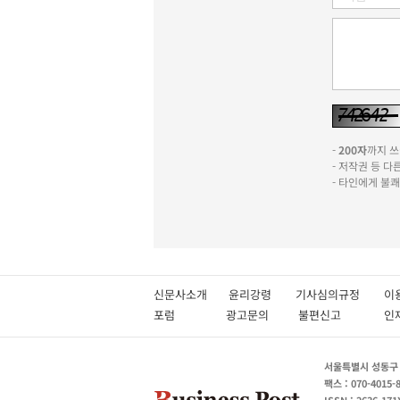
-
200자
까지 쓰실
- 저작권 등 
- 타인에게 불
신문사소개
윤리강령
기사심의규정
이
포럼
광고문의
불편신고
서울특별시 성동구 성
팩스 : 070-4015-
ISSN : 2636-171