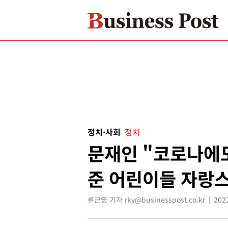
정치·사회
정치
문재인 "코로나에
준 어린이들 자랑
류근영 기자 rky@businesspost.co.kr
202