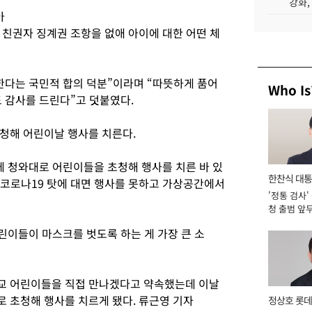
강화,
아
 친권자 징계권 조항을 없애 아이에 대한 어떤 체
한다는 국민적 합의 덕분”이라며 “따뜻하게 품어
Who Is
 감사를 드린다”고 덧붙였다.
청해 어린이날 행사를 치른다.
날에 청와대로 어린이들을 초청해 행사를 치른 바 있
한찬식 대
날은 코로나19 탓에 대면 행사를 못하고 가상공간에서
'정통 검사'
서관
청 출범 앞
맡아 [2026
린이들이 마스크를 벗도록 하는 게 가장 큰 소
교 어린이들을 직접 만나겠다고 약속했는데 이날
 초청해 행사를 치르게 됐다. 류근영 기자
정상호 롯데