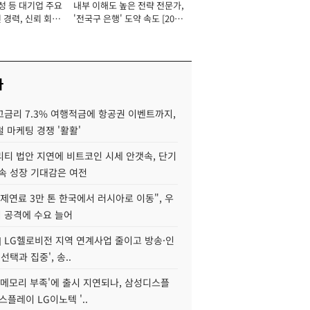
성 등 대기업 주요
내부 이해도 높은 전략 전문가,
 경력, 신뢰 회복
'전국구 은행' 도약 속도 [2026
[2026년]
년]
사
고금리 7.3% 여행적금에 항공권 이벤트까지,
 마케팅 경쟁 '활활'
리티 법안 지연에 비트코인 시세 안갯속, 단기
속 성장 기대감은 여전
제연료 3만 톤 한국에서 러시아로 이동", 우
 공격에 수요 늘어
] LG헬로비전 지역 연계사업 줄이고 방송·인
선택과 집중', 송..
'메모리 부족'에 출시 지연되나, 삼성디스플
스플레이 LG이노텍 '..