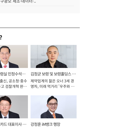
 구광모 제조·데이터·..
?
통령실 민정수석비
김정균 보령 및 보령홀딩스 대
 출신, 공소청·중수
제약업계의 젊은 오너 3세 경
표이사 사장
두고 검찰개혁 완수
영자, 미래 먹거리 '우주와 헬
년]
스케어' 공들여 [2026년]
카드 대표이사 사
강정훈 iM뱅크 행장