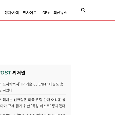
제
정치·사회
인사이트
JOB+
최신뉴스
씨저널
POST
 도시락까지' IP 키운 CJ ENM : 티빙도 웃
도 뛰었다
호 해치는 선크림은 미국·유럽 판매 어려운 상
콜마가 규제 뚫기 위한 '독성 테스트' 통과했다