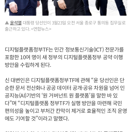
▲
윤석열
대통령 당선인이 3월23일 오전 서울 종로구 통의동 집무실로
출근하고 있다. <연합뉴스>
디지털플랫폼정부TF는 민간 정보통신기술(ICT) 전문가를
포함한 10여 명이 새 정부의 디지털플랫폼정부 공약 이행
방안을 수립하게 된다.
신 대변인은 디지털플랫폼정부TF에 관해 “윤 당선인은 단
순한 문서 전산화나 공공 데이터 공개·공유 차원을 넘어 인
공지능(AI)기반의 ‘원 거버넌트 원 플랫폼’을 말한 바 있
다”며 “디지털플랫폼 정부TF가 실행 방안을 마련해 국민
편의성을 높이고 부처간 칸막이 제거로 효율적인 조직 운영
에도 기여할 것”이라고 말했다.