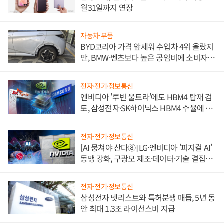
월31일까지 연장
자동차·부품
BYD코리아 가격 앞세워 수입차 4위 올랐지
만, BMW·벤츠보다 높은 공임비에 소비자
불만 폭발
전자·전기·정보통신
엔비디아 '루빈 울트라'에도 HBM4 탑재 검
토, 삼성전자·SK하이닉스 HBM4 수율에 주
도권 갈린다
전자·전기·정보통신
[AI 뭉쳐야 산다⑧] LG·엔비디아 '피지컬 AI'
동맹 강화, 구광모 제조·데이터·기술 결집
해 종합 로보틱스 기업으로
전자·전기·정보통신
삼성전자 넷리스트와 특허분쟁 매듭, 5년 동
안 최대 1.3조 라이선스비 지급