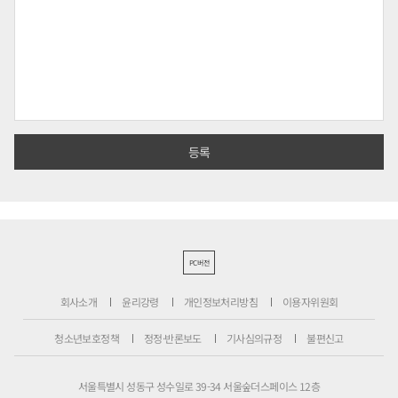
PC버전
회사소개
윤리강령
개인정보처리방침
이용자위원회
청소년보호정책
정정·반론보도
기사심의규정
불편신고
서울특별시 성동구 성수일로 39-34 서울숲더스페이스 12층