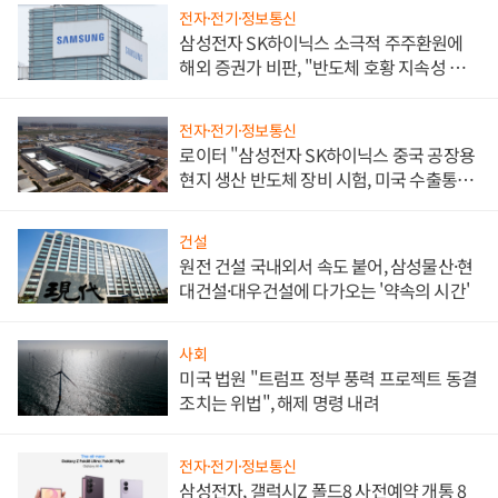
전자·전기·정보통신
삼성전자 SK하이닉스 소극적 주주환원에
해외 증권가 비판, "반도체 호황 지속성 의
문"
전자·전기·정보통신
로이터 "삼성전자 SK하이닉스 중국 공장용
현지 생산 반도체 장비 시험, 미국 수출통제
대비"
건설
원전 건설 국내외서 속도 붙어, 삼성물산·현
대건설·대우건설에 다가오는 '약속의 시간'
사회
미국 법원 "트럼프 정부 풍력 프로젝트 동결
조치는 위법", 해제 명령 내려
전자·전기·정보통신
삼성전자, 갤럭시Z 폴드8 사전예약 개통 8