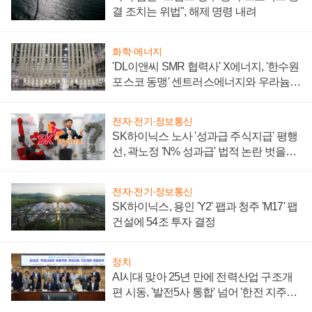
결 조치는 위법", 해제 명령 내려
화학·에너지
'DL이앤씨 SMR 협력사' X에너지, '한수원
포스코 동맹' 센트러스에너지와 우라늄
계약 체결
전자·전기·정보통신
SK하이닉스 노사 '성과급 주식지급' 평행
선, 곽노정 'N% 성과급' 법적 논란 벗을지
주목
전자·전기·정보통신
SK하이닉스, 용인 'Y2' 팹과 청주 'M17' 팹
건설에 54조 투자 결정
정치
AI시대 맞아 25년 만에 전력산업 구조개
편 시동, '발전5사 통합' 넘어 '한전 지주사'
재편론도