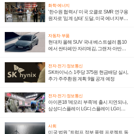
화학·에너지
'한수원 협력사' 미국 오클로 SMR 연구용
원자로 '임계 상태' 도달, 미국 에너지부
"중요한 이정표"
자동차·부품
현대차 올해 SUV 국내 베스트셀러 톱10
에서 싼타페만 자리매김, 그랜저·아반떼
'세단 쌍끌이'로 내수 방어
전자·전기·정보통신
SK하이닉스 1주당 375원 현금배당 실시,
추가 주주환원 계획 9월 공개 예정
전자·전기·정보통신
아이폰18 '메모리 부족'에 출시 지연되나,
삼성디스플레이 LG디스플레이 LG이노
텍 '탈애플' 수익 다각화 속도
사회
미국 법원 "트럼프 정부 풍력 프로젝트 동