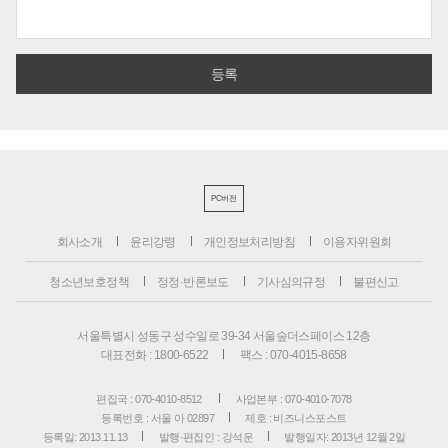
PC버전
회사소개
윤리강령
개인정보처리방침
이용자위원회
청소년보호정책
정정·반론보도
기사심의규정
불편신고
서울특별시 성동구 성수일로 39-34 서울숲더스페이스 12층
대표전화 : 1800-6522
팩스 : 070-4015-8658
편집국 : 070-4010-8512
사업본부 : 070-4010-7078
등록번호 : 서울 아 02897
제호 : 비즈니스포스트
등록일: 2013.11.13
발행·편집인 : 강석운
발행일자: 2013년 12월 2일