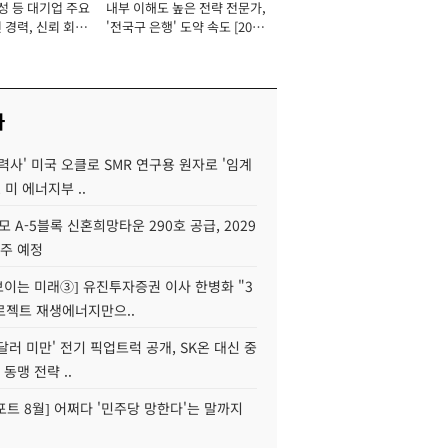
성 등 대기업 주요
내부 이해도 높은 전략 전문가,
 경력, 신뢰 회복
'전국구 은행' 도약 속도 [2026
[2026년]
년]
사
력사' 미국 오클로 SMR 연구용 원자로 '임계
 미 에너지부 ..
모 A-5블록 신혼희망타운 290호 공급, 2029
입주 예정
 보이는 미래③] 유진투자증권 이사 한병화 "3
로젝트 재생에너지만으..
 달러 미만' 전기 픽업트럭 공개, SK온 대신 중
 동맹 전략 ..
트 8월] 어쩌다 '민주당 망한다'는 말까지