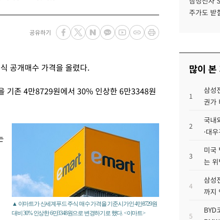
삼성전자 
주가도 받칠
공유하기
식 공개매수 가격을 올렸다.
많이 본
기존 4만8729원에서 30% 인상한 6만3348원
삼성전
1
권가 
국내외
2
·대우
는
미국 
3
는 위
삼성전
4
까지
▲ 이마트가 신세계푸드 주식 매수 가격을 기준시가인 4만8729원
BYD
대비 30% 인상한 6만3348원으로 변경하기로 했다. <이마트>
5