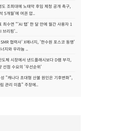
병도 조희대에 노태악 후임 제청 공개 촉구,
석 5개월'에 여권 압..
 최수연 "'AI 탭' 한 달 만에 월간 사용자 1
I 브리핑'..
 SMR 협력사' X에너지, '한수원 포스코 동맹'
너지와 우라늄 ..
리반도체 시장에서 낸드플래시보다 D램 부각,
 선점 수요의 '우선순위'
성 "캐나다 초대형 산불 원인은 기후변화",
림 관리 미흡" 주장에..