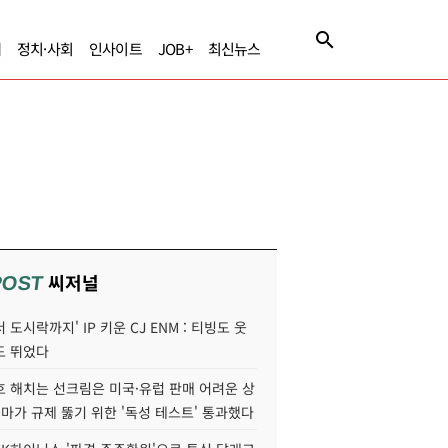
제
정치·사회
인사이트
JOB+
최신뉴스
씨저널
POST
 도시락까지' IP 키운 CJ ENM : 티빙도 웃
도 뛰었다
호 해치는 선크림은 미국·유럽 판매 어려운 상
콜마가 규제 뚫기 위한 '독성 테스트' 통과했다