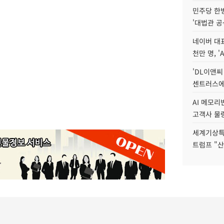
민주당 한
'대법관 공
네이버 대표
천만 명, 'A
'DL이앤씨
센트러스에
AI 메모
고객사 물량
세계기상특
트럼프 "산