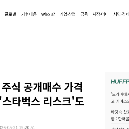
글로벌
기후대응
Who Is?
기업·산업
금융
시장·머니
시민·경
HUFF
 주식 공개매수 가격
'드라마에서
 '스타벅스 리스크'도
고 커머스
바닷속 산
황 : 한국
026-05-21 19:20:51