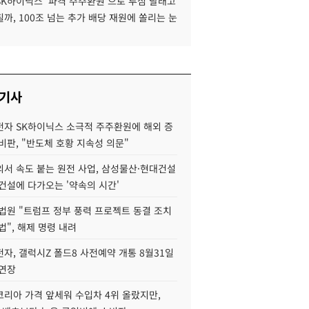
SK하이닉스 '파격 주주환원'으로 투심 달래고
까, 100조 넘는 추가 배당 재원에 쏠리는 눈
 기사
자 SK하이닉스 소극적 주주환원에 해외 증
비판, "반도체 호황 지속성 의문"
서 속도 붙는 원전 사업, 삼성물산·현대건설
건설에 다가오는 '약속의 시간'
법원 "트럼프 정부 풍력 프로젝트 동결 조치
법", 해제 명령 내려
자, 갤럭시Z 폴드8 사전예약 개통 8월31일
 연장
코리아 가격 앞세워 수입차 4위 올랐지만,