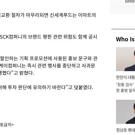
BMW
식교환 절차가 마무리되면 신세계푸드는 이마트의
SCK컴퍼니의 브랜드 평판 관련 위험도 함께 공시
Who Is
 할인하는 기획 프로모션에 사용된 홍보 문구와 관
씨케이컴퍼니는 즉시 관련 행사를 중단하고 사과문
행했다”고 밝혔다.
한찬식 대
'정통 검사'
서관
려해 투자 판단에 유의하기 바란다”고 덧붙였다.
청 출범 앞
맡아 [2026
배포금지>
정상호 롯데