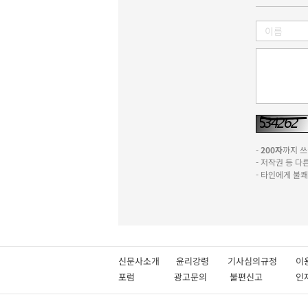
-
200자
까지 쓰실
- 저작권 등 
- 타인에게 불
신문사소개
윤리강령
기사심의규정
이
포럼
광고문의
불편신고