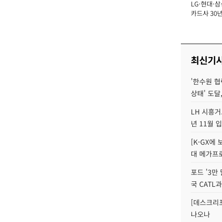
LG·현대·삼
장
카드사 30년
에 '초집중' 
최신기
'한수원 협
상태' 도달,
LH 시흥거
년 11월 
[K-GX에
대 메가프
포드 '3만
국 CATL과
[데스크리포
나오나