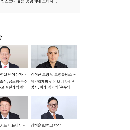
·벤츠보다 높은 공임비에 소비자 ..
?
통령실 민정수석비
김정균 보령 및 보령홀딩스 대
 출신, 공소청·중수
제약업계의 젊은 오너 3세 경
표이사 사장
두고 검찰개혁 완수
영자, 미래 먹거리 '우주와 헬
년]
스케어' 공들여 [2026년]
카드 대표이사 사
강정훈 iM뱅크 행장