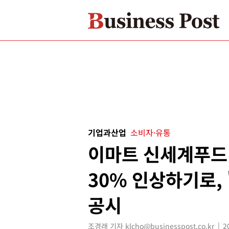
기업과산업
소비자·유통
이마트 신세계푸드
30% 인상하기로,
공시
조경래 기자 klcho@businesspost.co.kr
2