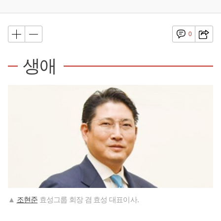
0
생애
▲
조현준
효성그룹 회장 겸 효성 대표이사.