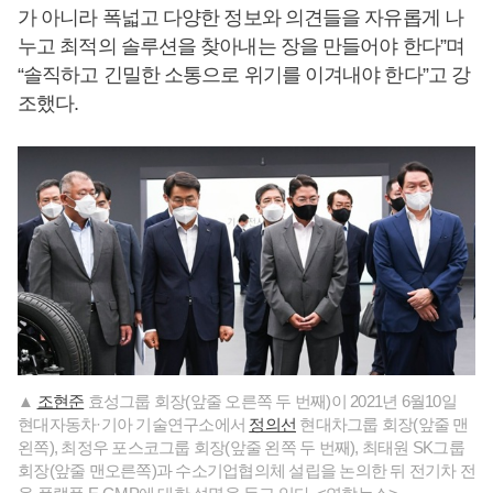
가 아니라 폭넓고 다양한 정보와 의견들을 자유롭게 나
누고 최적의 솔루션을 찾아내는 장을 만들어야 한다”며
“솔직하고 긴밀한 소통으로 위기를 이겨내야 한다”고 강
조했다.
▲
조현준
효성그룹 회장(앞줄 오른쪽 두 번째)이 2021년 6월10일
현대자동차·기아 기술연구소에서
정의선
현대차그룹 회장(앞줄 맨
왼쪽), 최정우 포스코그룹 회장(앞줄 왼쪽 두 번째), 최태원 SK그룹
회장(앞줄 맨오른쪽)과 수소기업협의체 설립을 논의한 뒤 전기차 전