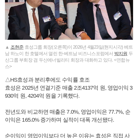
▲
조현준
효성그룹 회장(오른쪽)이 2026년 4월23일(현지시각) 베트
남 하노이 한 호텔에서 열린 한-베트남 비즈니스포럼에서
박지원
두
산그룹 부회장 겸 두산에너빌리티 회장과 대화하고 있다. <연합뉴
스>
△HS효성과 분리후에도 수익률 호조
효성은 2025년 연결기준 매출 2조4137억 원, 영업이익 3
930억 원, 4204억 원을 기록했다.
전년도와 비교하면 매출은 7.0%, 영업이익은 77.7%, 순
이익은 165.0% 증가하며 실적이 대폭 개선됐다.
순이익이 영업이익보다 더 높은 이유는 효성은 직접 사