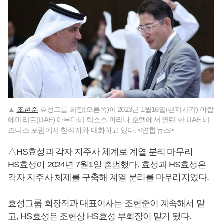
▲
조현준
효성그룹 회장(오른쪽)이 2023년 1월16일(현지시각) 아랍
에미리트(UAE) 아부다비 릭소스 마리나 호텔에서 열린 한-UAE 비
즈니스 포럼에서 참석자와 대화하고 있다. <연합뉴스>
△HS효성과 각자 지주사 체계로 계열 분리 마무리
HS효성이 2024년 7월1일 출범했다. 효성과 HS효성은
각자 지주사 체제를 구축해 계열 분리를 마무리지었다.
효성그룹 회장직과 대표이사는
조현준
이 계속해서 맡
고, HS효성은
조현상
HS효성 부회장이 맡게 됐다.