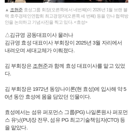
▲
조현준
효성그룹 회장(오른쪽에서 네번째)이 2026년 1월 브랜 블
랙 호주경제인연합회 최고경영자(오른쪽 세 번째) 등을 만나 협력방
안을 논의하고 기념사진을 찍고 있다. <효성>
△김규영 공동대표이사 물러나
김규영 효성 대표이사 부회장이 2025년 3월 자리에서
내려오며 세대교체가 이뤄졌다.
김 부회장은
조현준
과 함께 효성 대표이사를 맡고 있었
다.
김 부회장은 1972년 동양나이론(현 효성)에 입사해 약 5
0년 동안 효성에 몸을 담았던 인물이다.
효성에서는 섬유 퍼포먼스 그룹(PG) 나일론원사 퍼포먼
스 유닛(PU)장 전무, 섬유 PG 최고기술책임자(CTO) 등
을 맡았다.