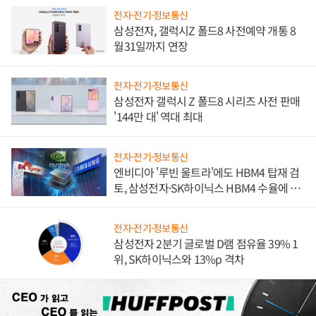
전자·전기·정보통신
삼성전자, 갤럭시Z 폴드8 사전예약 개통 8
월31일까지 연장
전자·전기·정보통신
삼성전자 갤럭시 Z 폴드8 시리즈 사전 판매
'144만 대' 역대 최대
전자·전기·정보통신
엔비디아 '루빈 울트라'에도 HBM4 탑재 검
토, 삼성전자·SK하이닉스 HBM4 수율에 주
도권 갈린다
전자·전기·정보통신
삼성전자 2분기 글로벌 D램 점유율 39% 1
위, SK하이닉스와 13%p 격차