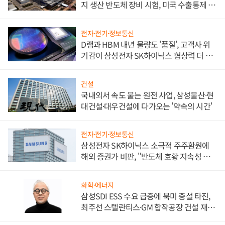
지 생산 반도체 장비 시험, 미국 수출통제 대
비"
전자·전기·정보통신
D램과 HBM 내년 물량도 '품절', 고객사 위
기감이 삼성전자 SK하이닉스 협상력 더 키
워
건설
국내외서 속도 붙는 원전 사업, 삼성물산·현
대건설·대우건설에 다가오는 '약속의 시간'
전자·전기·정보통신
삼성전자 SK하이닉스 소극적 주주환원에
해외 증권가 비판, "반도체 호황 지속성 의
문"
화학·에너지
삼성SDI ESS 수요 급증에 북미 증설 타진,
최주선 스텔란티스·GM 합작공장 건설 재추
진하나