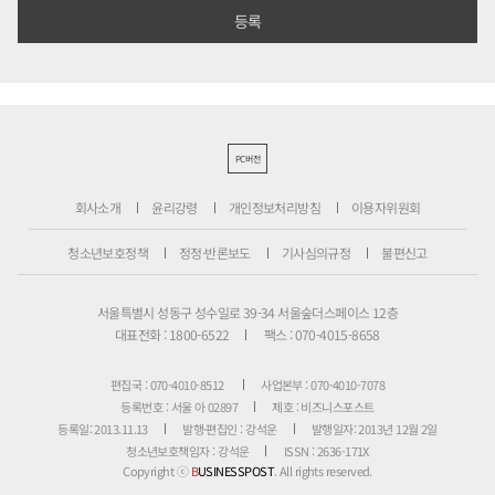
PC버전
회사소개
윤리강령
개인정보처리방침
이용자위원회
청소년보호정책
정정·반론보도
기사심의규정
불편신고
서울특별시 성동구 성수일로 39-34 서울숲더스페이스 12층
대표전화 : 1800-6522
팩스 : 070-4015-8658
편집국 : 070-4010-8512
사업본부 : 070-4010-7078
등록번호 : 서울 아 02897
제호 : 비즈니스포스트
등록일: 2013.11.13
발행·편집인 : 강석운
발행일자: 2013년 12월 2일
청소년보호책임자 : 강석운
ISSN : 2636-171X
Copyright ⓒ
B
USINESSPOST
. All rights reserved.