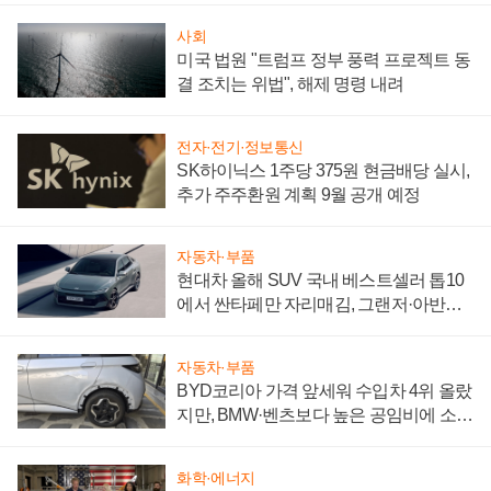
사회
미국 법원 "트럼프 정부 풍력 프로젝트 동
결 조치는 위법", 해제 명령 내려
전자·전기·정보통신
SK하이닉스 1주당 375원 현금배당 실시,
추가 주주환원 계획 9월 공개 예정
자동차·부품
현대차 올해 SUV 국내 베스트셀러 톱10
에서 싼타페만 자리매김, 그랜저·아반떼
'세단 쌍끌이'로 내수 방어
자동차·부품
BYD코리아 가격 앞세워 수입차 4위 올랐
지만, BMW·벤츠보다 높은 공임비에 소비
자 불만 폭발
화학·에너지