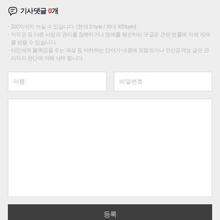
기사댓글
0
개
200자까지 쓰실 수 있습니다. (현재 0 byte / 최대 400byte)
저작권 등 다른 사람의 권리를 침해하거나 명예를 훼손하는 댓글은 관련 법률에 의해 제재
를 받을 수 있습니다.
타인에게 불쾌감을 주는 욕설 등 비하하는 단어가 내용에 포함되거나 인신공격성 글은 관
리자의 판단에 의해 삭제 합니다.