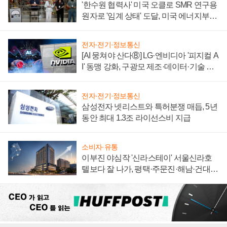
'한수원 협력사' 미국 오클로 SMR 연구용
원자로 '임계 상태' 도달, 미국 에너지부
"중요한 이정표"
전자·전기·정보통신
[AI 뭉쳐야 산다⑧] LG·엔비디아 '피지컬 A
I' 동맹 강화, 구광모 제조·데이터·기술 결
집해 종합 로보틱스 기업으로
전자·전기·정보통신
삼성전자 넷리스트와 특허분쟁 매듭, 5년
동안 최대 1.3조 라이선스비 지급
소비자·유통
이부진 야심작 '신라스테이' 서울신라호
텔보다 잘 나가, 평택·주문진·해남·건대로
성장판 더 넓힌다