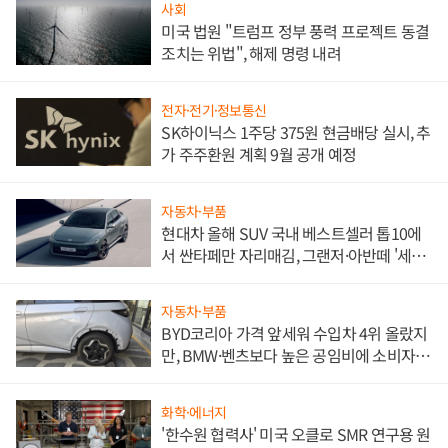
사회
미국 법원 "트럼프 정부 풍력 프로젝트 동결
조치는 위법", 해제 명령 내려
전자·전기·정보통신
SK하이닉스 1주당 375원 현금배당 실시, 추
가 주주환원 계획 9월 공개 예정
자동차·부품
현대차 올해 SUV 국내 베스트셀러 톱10에
서 싼타페만 자리매김, 그랜저·아반떼 '세단
쌍끌이'로 내수 방어
자동차·부품
BYD코리아 가격 앞세워 수입차 4위 올랐지
만, BMW·벤츠보다 높은 공임비에 소비자
불만 폭발
화학·에너지
'한수원 협력사' 미국 오클로 SMR 연구용 원