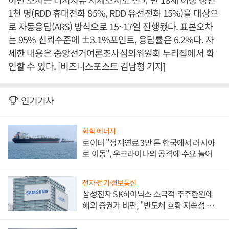
1천 명(RDD 휴대전화 85%, RDD 유선전화 15%)을 대상으
로 자동응답(ARS) 방식으로 15~17일 진행됐다. 표본오차
는 95% 신뢰수준에 ±3.1%포인트, 응답률은 6.2%다. 자
세한 내용은 중앙선거여론조사심의위원회 누리집에서 확
인할 수 있다. [비즈니스포스트 김남형 기자]
인기기사
화학·에너지
로이터 "정제연료 3만 톤 한국에서 러시아
로 이동", 우크라이나의 공격에 수요 늘어
전자·전기·정보통신
삼성전자 SK하이닉스 소극적 주주환원에
해외 증권가 비판, "반도체 호황 지속성 의
문"