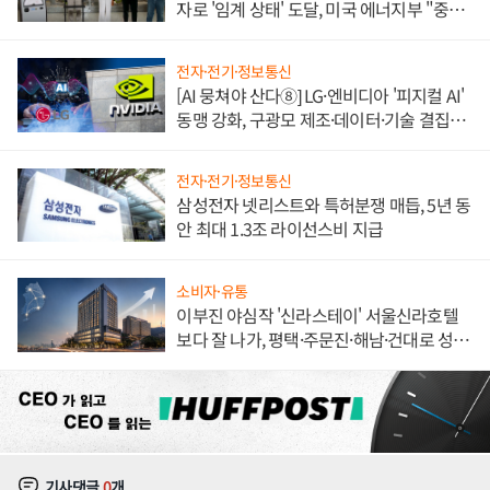
자로 '임계 상태' 도달, 미국 에너지부 "중요
한 이정표"
전자·전기·정보통신
[AI 뭉쳐야 산다⑧] LG·엔비디아 '피지컬 AI'
동맹 강화, 구광모 제조·데이터·기술 결집
해 종합 로보틱스 기업으로
전자·전기·정보통신
삼성전자 넷리스트와 특허분쟁 매듭, 5년 동
안 최대 1.3조 라이선스비 지급
소비자·유통
이부진 야심작 '신라스테이' 서울신라호텔
보다 잘 나가, 평택·주문진·해남·건대로 성
장판 더 넓힌다
기사댓글
0
개