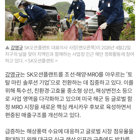
▲
강영규
SK오션플랜트 대표이사 사장(맨오른쪽)이 2026년 4월22일
지구의 날을 맞아 지역민과 함께하는 사업장 인근 해안 정화활동에 참여
하고 있다. < SK오션플랜트 >
강영규
는 SK오션플랜트를 조선·해양·MRO를 아우르는 ‘토
탈 마린 솔루션 기업’으로 전환하는 데 집중하고 있다. 이를
위해 특수선, 친환경·고효율 중소형 상선, 해상변전소 등으
로 사업 영역을 다각화하고 있으며 미국 해군 등 글로벌 함
정 MRO 시장을 새로운 핵심 캐시카우 후보로 육성하면서
편중된 매출구조를 개선하고 있다.
급증하는 해상풍력 수요에 대응하고 글로벌 시장 점유율을
확대하기 위해 대규모 신규 생산 인프라 구축에도 박차를