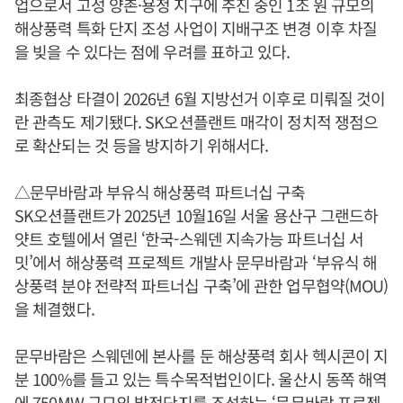
업으로서 고성 양촌·용정 지구에 추진 중인 1조 원 규모의
해상풍력 특화 단지 조성 사업이 지배구조 변경 이후 차질
을 빚을 수 있다는 점에 우려를 표하고 있다.
최종협상 타결이 2026년 6월 지방선거 이후로 미뤄질 것이
란 관측도 제기됐다. SK오션플랜트 매각이 정치적 쟁점으
로 확산되는 것 등을 방지하기 위해서다.
△문무바람과 부유식 해상풍력 파트너십 구축
SK오션플랜트가 2025년 10월16일 서울 용산구 그랜드하
얏트 호텔에서 열린 ‘한국-스웨덴 지속가능 파트너십 서
밋’에서 해상풍력 프로젝트 개발사 문무바람과 ‘부유식 해
상풍력 분야 전략적 파트너십 구축’에 관한 업무협약(MOU)
을 체결했다.
문무바람은 스웨덴에 본사를 둔 해상풍력 회사 헥시콘이 지
분 100%를 들고 있는 특수목적법인이다. 울산시 동쪽 해역
에 750MW 규모의 발전단지를 조성하는 ‘문무바람 프로젝