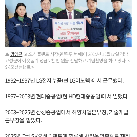
▲
강영규
SK오션플랜트 사장(왼쪽 두 번째)이 2025년 12월17일 경남
고성군에 이웃돕기 성금 2천 만 원을 전달하고 기념촬영을 하고 있다. <
SK오션플랜트 >
1992~1997년 LG전자부품(현 LG이노텍)에서 근무했다.
1997~2003년 현대중공업(현 HD현대중공업)에서 일했다.
2003~2025년 삼성중공업에서 해양사업본부장, 기술개발
본부장을 맡았다.
2025년 7월 SK오션플랜트에 합류해 사업운영총괄로 재직