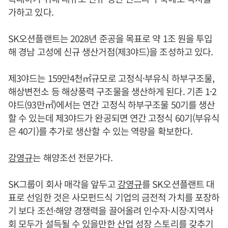
가하고 있다.
SK오션플랜트는 2028년 준공을 목표로 약 1조 원을 투입
해 경남 고성에 신규 생산거점(제3야드)을 조성하고 있다.
제3야드는 159만4천㎡규모로 고정식·부유식 하부구조물,
해상변전소 등 해상풍력 구조물을 생산하게 된다. 기존 1·2
야드(93만㎡)에서는 연간 고정식 하부구조물 50기를 생산
할 수 있는데 제3야드가 완공되면 연간 고정식 60기(부유식
은 40기)를 추가로 생산할 수 있는 역량을 확보한다.
강영규
는 해양조선 전문가다.
SK그룹이 회사 매각을 앞두고
강영규
를 SK오션플랜트 대
표로 선임한 것은 사모펀드식 기업의 금전적 가치를 포장하
기 보다 조선·해양 경쟁력을 끌어올려 인수자·시장·지역사
회 모두가 설득될 수 있을만한 산업 성장 스토리를 갖추기