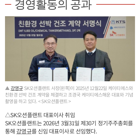
경영활동의 공과
▲
강영규
SK오션플랜트 사장(왼쪽)이 2025년 12월22일 케이티에스와
친환경 선박 건조 계약을 체결하고 조경국 케이티에스해운 대표와 기념
촬영을 하고 있다. < SK오션플랜트 >
△SK오션플랜트 대표이사 취임
SK오션플랜트는 2026년 3월31일 제30기 정기주주총회를
통해
강영규
를 신임 대표이사로 선임했다.