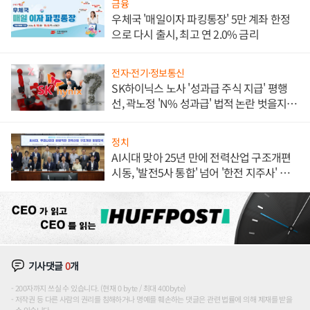
금융
우체국 '매일이자 파킹통장' 5만 계좌 한정
으로 다시 출시, 최고 연 2.0% 금리
전자·전기·정보통신
SK하이닉스 노사 '성과급 주식 지급' 평행
선, 곽노정 'N% 성과급' 법적 논란 벗을지 주
목
정치
AI시대 맞아 25년 만에 전력산업 구조개편
시동, '발전5사 통합' 넘어 '한전 지주사' 재편
론도
기사댓글
0
개
200자까지 쓰실 수 있습니다. (현재 0 byte / 최대 400byte)
저작권 등 다른 사람의 권리를 침해하거나 명예를 훼손하는 댓글은 관련 법률에 의해 제재를 받을
수 있습니다.