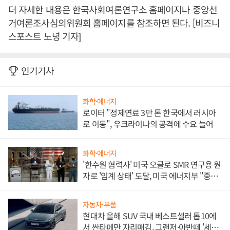
더 자세한 내용은 한국사회여론연구소 홈페이지나 중앙선
거여론조사심의위원회 홈페이지를 참조하면 된다. [비즈니
스포스트 노녕 기자]
인기기사
화학·에너지
로이터 "정제연료 3만 톤 한국에서 러시아
로 이동", 우크라이나의 공격에 수요 늘어
화학·에너지
'한수원 협력사' 미국 오클로 SMR 연구용 원
자로 '임계 상태' 도달, 미국 에너지부 "중요
한 이정표"
자동차·부품
현대차 올해 SUV 국내 베스트셀러 톱10에
서 싼타페만 자리매김, 그랜저·아반떼 '세단