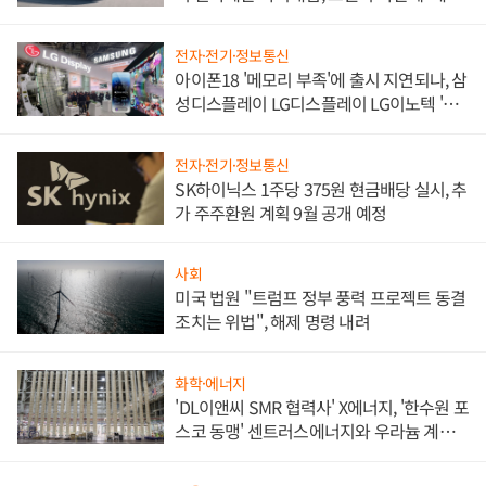
쌍끌이'로 내수 방어
전자·전기·정보통신
아이폰18 '메모리 부족'에 출시 지연되나, 삼
성디스플레이 LG디스플레이 LG이노텍 '탈
애플' 수익 다각화 속도
전자·전기·정보통신
SK하이닉스 1주당 375원 현금배당 실시, 추
가 주주환원 계획 9월 공개 예정
사회
미국 법원 "트럼프 정부 풍력 프로젝트 동결
조치는 위법", 해제 명령 내려
화학·에너지
'DL이앤씨 SMR 협력사' X에너지, '한수원 포
스코 동맹' 센트러스에너지와 우라늄 계약
체결