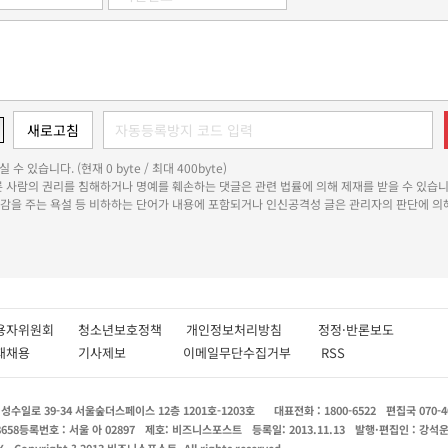
 수 있습니다. (현재 0 byte / 최대 400byte)
다른 사람의 권리를 침해하거나 명예를 훼손하는 댓글은 관련 법률에 의해 제재를 받을 수 있습니
쾌감을 주는 욕설 등 비하하는 단어가 내용에 포함되거나 인신공격성 글은 관리자의 판단에 의해
용자위원회
청소년보호정책
개인정보처리방침
정정·반론보도
인재채용
기사제보
이메일무단수집거부
RSS
수일로 39-34 서울숲더스페이스 12층 1201호-1203호
대표전화 : 1800-6522
편집국 070-4
8658
등록번호 : 서울 아 02897
제호: 비즈니스포스트
등록일: 2013.11.13
발행·편집인 : 강석
X
Copyright ? 2013 비즈니스포스트. All rights reserved.