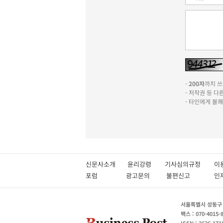
-
200자
까지 쓰실
- 저작권 등 
- 타인에게 불
신문사소개
윤리강령
기사심의규정
이
포럼
광고문의
불편신고
서울특별시 성동구 성
팩스 : 070-4015-
ISSN : 2636-171