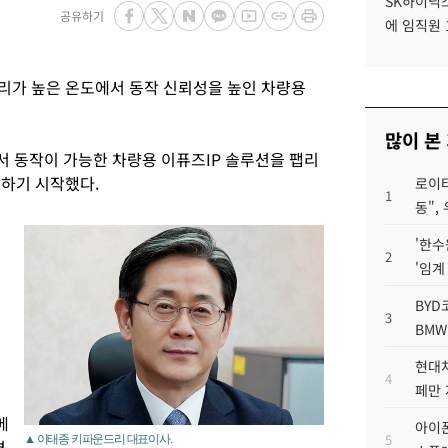
SK하이닉스
공유하기
에 임직원 
리가 높은 온도에서 동작 신뢰성을 높인 차량용
많이 본
서 동작이 가능한 차량용 이퓨즈IP 솔루션을 팹리
하기 시작했다.
로이터
1
동",
'한수
2
'임계
BYD
3
BMW
현대차
4
페만 
메
아이폰
5
▲ 이태종 키파운드리 대표이사.
면