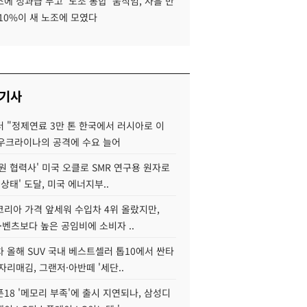
에 성과급 두고 '노조 통합' 움직임, 사흘 만
10%이 새 노조에 모였다
 기사
 "정제연료 3만 톤 한국에서 러시아로 이
 우크라이나의 공격에 수요 늘어
원 협력사' 미국 오클로 SMR 연구용 원자로
 상태' 도달, 미국 에너지부..
코리아 가격 앞세워 수입차 4위 올랐지만,
·벤츠보다 높은 공임비에 소비자 ..
 올해 SUV 국내 베스트셀러 톱10에서 싼타
자리매김, 그랜저·아반떼 '세단..
18 '메모리 부족'에 출시 지연되나, 삼성디