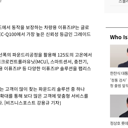
스플레
도에서 동작을 보장하는 차량용 이퓨즈IP는 글로
C-Q100에서 가장 높은 신뢰성 등급인 그레이드
Who Is
 선폭의 파운드리공정을 활용해 125도의 고온에서
이크로컨트롤러유닛(MCU), 스마트센서, 충전기,
 이퓨즈IP 등 다양한 이퓨즈IP 솔루션을 팹리스
한찬식 대
'정통 검사'
서관
청 출범 앞
는 고객이 많이 찾는 파운드리 솔루션 중 하나
맡아 [2026
 확대를 통해 보다 많은 고객에 맞춤형 서비스를
. [비즈니스포스트 강용규 기자]
정상호 롯데