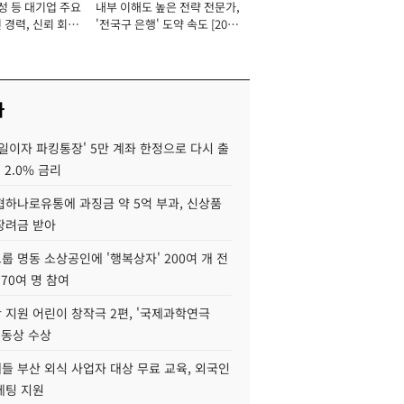
성 등 대기업 주요
내부 이해도 높은 전략 전문가,
 경력, 신뢰 회복
'전국구 은행' 도약 속도 [2026
[2026년]
년]
사
일이자 파킹통장' 5만 계좌 한정으로 다시 출
 2.0% 금리
협하나로유통에 과징금 약 5억 부과, 신상품
장려금 받아
 명동 소상공인에 '행복상자' 200여 개 전
 70여 명 참여
 지원 어린이 창작극 2편, '국제과학연극
·동상 수상
들 부산 외식 사업자 대상 무료 교육, 외국인
케팅 지원