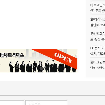
비트코인 9
안' 투표 
SK하이닉
불만에 35
롯데백화점 
포 중심 활
LG전자 미
설치, "B
현대그린푸
만에 5만5