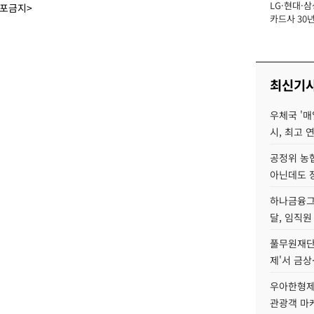
LG·현대·삼
장
배포금지>
카드사 30년
에 '초집중' 
최신기
우체국 '매
시, 최고 연
공정위 농
아닌데도 
하나금융그룹
달, 임직원
풀무원재단
제'서 금상
우아한형제
관광객 마