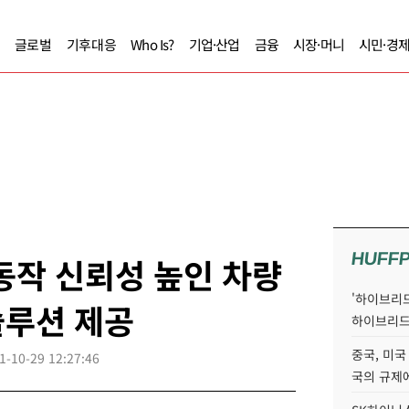
글로벌
기후대응
Who Is?
기업·산업
금융
시장·머니
시민·경
HUFF
동작 신뢰성 높인 차량
'하이브리드
솔루션 제공
하이브리드
중국, 미국
1-10-29 12:27:46
국의 규제에