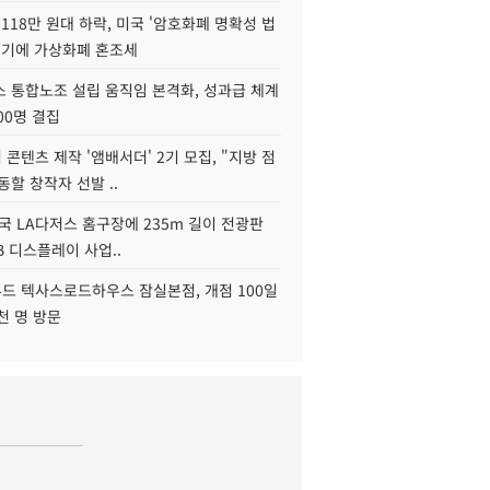
118만 원대 하락, 미국 '암호화폐 명확성 법
연기에 가상화폐 혼조세
스 통합노조 설립 움직임 본격화, 성과급 체계
00명 결집
콘텐츠 제작 '앰배서더' 2기 모집, "지방 점
동할 창작자 선발 ..
국 LA다저스 홈구장에 235m 길이 전광판
2B 디스플레이 사업..
드 텍사스로드하우스 잠실본점, 개점 100일
천 명 방문