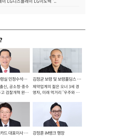
이 LG디스플레이 LG이노텍 '..
?
통령실 민정수석비
김정균 보령 및 보령홀딩스 대
 출신, 공소청·중수
제약업계의 젊은 오너 3세 경
표이사 사장
두고 검찰개혁 완수
영자, 미래 먹거리 '우주와 헬
년]
스케어' 공들여 [2026년]
카드 대표이사 사
강정훈 iM뱅크 행장