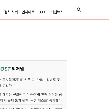
제
정치·사회
인사이트
JOB+
최신뉴스
씨저널
POST
 도시락까지' IP 키운 CJ ENM : 티빙도 웃
도 뛰었다
호 해치는 선크림은 미국·유럽 판매 어려운 상
콜마가 규제 뚫기 위한 '독성 테스트' 통과했다