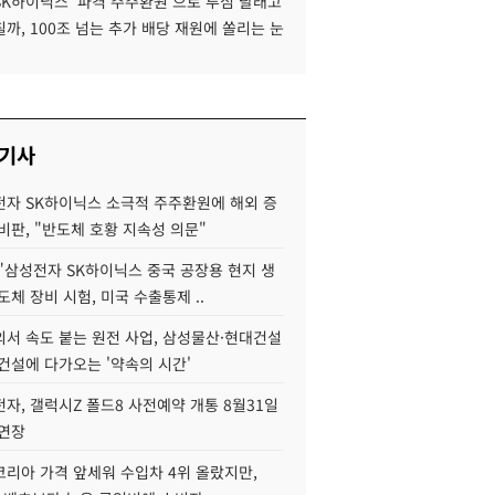
SK하이닉스 '파격 주주환원'으로 투심 달래고
까, 100조 넘는 추가 배당 재원에 쏠리는 눈
 기사
자 SK하이닉스 소극적 주주환원에 해외 증
비판, "반도체 호황 지속성 의문"
"삼성전자 SK하이닉스 중국 공장용 현지 생
도체 장비 시험, 미국 수출통제 ..
서 속도 붙는 원전 사업, 삼성물산·현대건설
건설에 다가오는 '약속의 시간'
자, 갤럭시Z 폴드8 사전예약 개통 8월31일
 연장
코리아 가격 앞세워 수입차 4위 올랐지만,