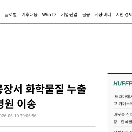
글로벌
기후대응
Who Is?
기업·산업
금융
시장·머니
시민·경
HUFF
공장서 화학물질 누출
'드라마에서
병원 이송
고 커머스
바닷속 산
026-06-10 20:06:56
황 : 한국