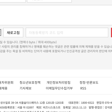
 수 있습니다. (현재 0 byte / 최대 400byte)
다른 사람의 권리를 침해하거나 명예를 훼손하는 댓글은 관련 법률에 의해 제재를 받을 수 있습니
쾌감을 주는 욕설 등 비하하는 단어가 내용에 포함되거나 인신공격성 글은 관리자의 판단에 의해
용자위원회
청소년보호정책
개인정보처리방침
정정·반론보도
인재채용
기사제보
이메일무단수집거부
RSS
수일로 39-34 서울숲더스페이스 12층 1201호-1203호
대표전화 : 1800-6522
편집국 070-4
8658
등록번호 : 서울 아 02897
제호: 비즈니스포스트
등록일: 2013.11.13
발행·편집인 : 강석
X
Copyright ? 2013 비즈니스포스트. All rights reserved.