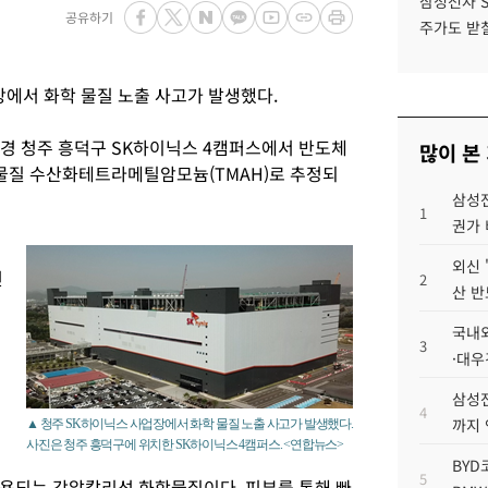
삼성전자 
공유하기
주가도 받칠
장에서 화학 물질 노출 사고가 발생했다.
시경 청주 흥덕구 SK하이닉스 4캠퍼스에서 반도체
많이 본
물질 수산화테트라메틸암모늄(TMAH)로 추정되
삼성전
1
권가 
외신 
던
2
산 반
국내외
3
·대우
삼성전
4
까지
▲ 청주 SK하이닉스 사업장에서 화학 물질 노출 사고가 발생했다.
사진은 청주 흥덕구에 위치한 SK하이닉스 4캠퍼스. <연합뉴스>
BYD
5
용되는 강알칼리성 화학물질이다. 피부를 통해 빠