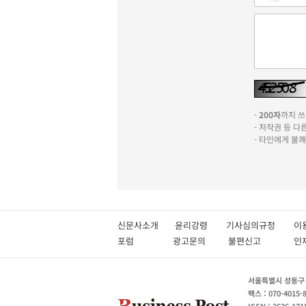
-
200자
까지 쓰실
- 저작권 등 
- 타인에게 불
신문사소개
윤리강령
기사심의규정
이
포럼
광고문의
불편신고
서울특별시 성동구 성
팩스 : 070-4015-
ISSN : 2636-171