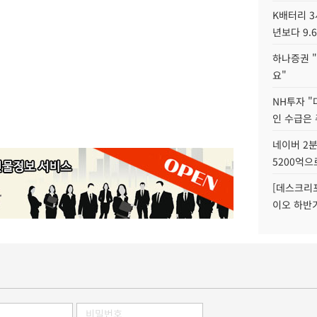
K배터리 3
년보다 9.
하나증권 "
요"
NH투자 "
인 수급은
네이버 2분
5200억으
[데스크리포
이오 하반