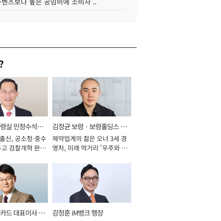
·벤츠보다 높은 공임비에 소비자 ..
?
통령실 민정수석비
김정균 보령ㆍ보령홀딩스 대
 출신, 공소청·중수
제약업계의 젊은 오너 3세 경
표이사 사장
두고 검찰개혁 완수
영자, 미래 먹거리 '우주와 헬
년]
스케어' 공들여 [2026년]
카드 대표이사 사
강정훈 iM뱅크 행장