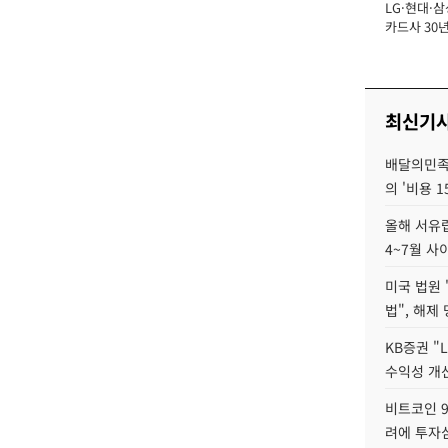
LG·현대·삼
장
카드사 30년
뢰 회복에 
제재 '부담' 
최신기
배달의민족
의 '비용 
올해 서유럽
4~7월 사
미국 법원 
법", 해제
KB증권 "
수익성 개선
비트코인 9
려에 투자